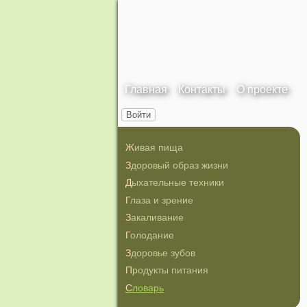
Главная
Контакты
О проекте
Войти
Живая пища
Здоровый образ жизни
Дыхательные техники
Глаза и зрение
Закаливание
Голодание
Здоровье зубов
Продукты питания
Словарь