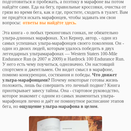
подготовиться и пробежать, а поэтику в марафоне вы потом
найдёте сами. Еда на бегу, правильные кроссовки, очистка от
грязи во время бега, как и где, простите, сходить в туалет. Вам
не придётся искать марафонцев, чтобы задавать им свои
вопросы:
ответы вы найдёте здесь.
Эта книга - о любых трекинговых гонках, не обязательно
ультра-длинных марафонах. Хэл Кернер, автор, - один из
самых успешных ультра-марафонцев своего поколения. Он -
один из двоих людей, которым удалось победить в двух
легендарных ультрамарафонах — Western Staters 100-Mile
Endurance Run (в 2007 и 2009) и Hardrock 100 Endurance Run.
У него есть чему поучиться, однозначно. Он настоящий
спортсмен и джентльмен. Он видит смысл в марафоне,
помимо конкуренции, состязания и победы.
Что движет
ультра-марафонцами?
Почему некоторые готовы жизнь
положить, лишь бы совершить это личный подвиг? Книга
приоткрывает завесу тайны. Она - стартовое руководство,
которое знакомит с одним из самых знаменитых ультра-
марафонцев лично и даёт не поминутное расписание этапов
бега, но
ощущение ультра-марафона в целом
.