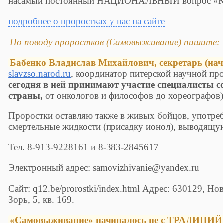
насамый постоянный НАЦИОНАЛЬНЫЙ вопрос «Кто
подробнее о проростках у нас на сайте
По поводу проростков (Самовыживание) пишите:
Бабенко Владислав Михайлович, секретарь (н
slavzso.narod.ru
, координатор питерской научной п
сегодня в ней принимают участие специалисты с
страны,
от онкологов и философов до хореографов)
Проростки оставляю также в живых бойцов, употр
смертельные жидкости (присадку ионол), выводящую
Тел. 8-913-9228161 и 8-383-2845617
Электронный адрес: samovizhivanie@yandex.ru
Сайт: q12.be/prorostki/index.html Адрес: 630129, Но
Зорь, 5, кв. 169.
«Самовыживание» начиналось не с ТРАДИЦИЙ 