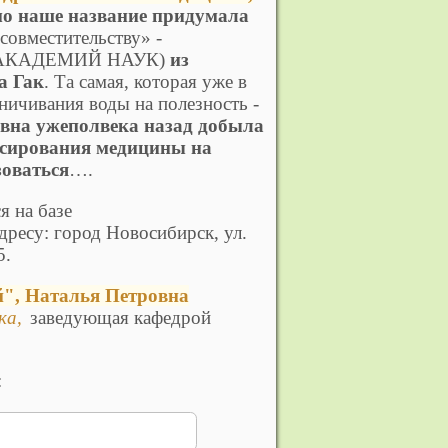
мо наше название придумала
«совместительству» -
 АКАДЕМИЙ НАУК)
из
а Гак
. Та самая, которая уже в
ничивания воды на полезность -
овна ужеполвека назад добыла
нсирования медицины на
зоваться
….
я на базе
ресу: город Новосибирск, ул.
5.
й", Наталья Петровна
ка,
заведующая кафедрой
: