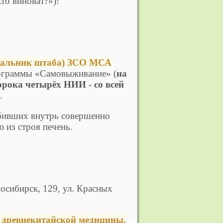
 виноват?»)!
ачальник штаба) ЗСО МСА
рограммы «Самовыживание» (
на
орока четырёх НИИ - со всей
.
ебивших внутрь совершенно
 из строя печень.
восибирск, 129, ул. Красных
древнекитайской медицины,