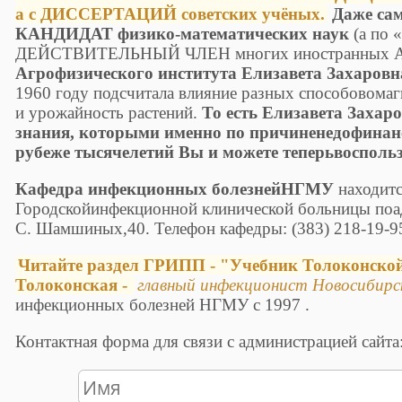
а с ДИССЕРТАЦИЙ советских учёных.
Даже са
КАНДИДАТ физико-математических наук
(а по 
ДЕЙСТВИТЕЛЬНЫЙ ЧЛЕН многих иностранных
Агрофизического института Елизавета Захаровн
1960 году подсчитала влияние разных способовомаг
и урожайность растений.
То есть Елизавета Захар
знания, которыми именно по причиненедофина
рубеже тысячелетий Вы и можете теперьвосполь
Кафедра инфекционных болезнейНГМУ
находитс
Городскойинфекционной клинической больницы поад
С. Шамшиных,40. Телефон кафедры: (383) 218-19-9
Читайте раздел ГРИПП - "Учебник Толоконско
Толоконская -
главный инфекционист Новосибирс
инфекционных болезней НГМУ с 1997 .
Контактная форма для связи с администрацией сайта