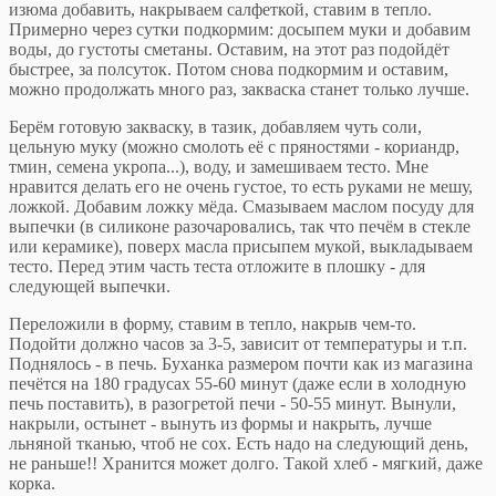
изюма добавить, накрываем салфеткой, ставим в тепло.
Примерно через сутки подкормим: досыпем муки и добавим
воды, до густоты сметаны. Оставим, на этот раз подойдёт
быстрее, за полсуток. Потом снова подкормим и оставим,
можно продолжать много раз, закваска станет только лучше.
Берём готовую закваску, в тазик, добавляем чуть соли,
цельную муку (можно смолоть её с пряностями - кориандр,
тмин, семена укропа...), воду, и замешиваем тесто. Мне
нравится делать его не очень густое, то есть руками не мешу,
ложкой. Добавим ложку мёда. Смазываем маслом посуду для
выпечки (в силиконе разочаровались, так что печём в стекле
или керамике), поверх масла присыпем мукой, выкладываем
тесто. Перед этим часть теста отложите в плошку - для
следующей выпечки.
Переложили в форму, ставим в тепло, накрыв чем-то.
Подойти должно часов за 3-5, зависит от температуры и т.п.
Поднялось - в печь. Буханка размером почти как из магазина
печётся на 180 градусах 55-60 минут (даже если в холодную
печь поставить), в разогретой печи - 50-55 минут. Вынули,
накрыли, остынет - вынуть из формы и накрыть, лучше
льняной тканью, чтоб не сох. Есть надо на следующий день,
не раньше!! Хранится может долго. Такой хлеб - мягкий, даже
корка.