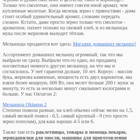
Только что смолотые, они имеют совсем иной аромат, чем
купленные молотые. Когда мелешь зерно с пряностями - дома
стоит особый удивительный аромат, словами передать
сложно. Кстати, даже просто зерно только что смолотое -
ароматное, пахнет похоже на свежий хлеб, и из мельницы
мука после жерновов выходит тёплая.
Мельницы продаются вот здесь:
Магазин домашних мельниц!
Ассортимент домашних мельниц огромный, так что мы
выбрали не сразу. Выбрали что-то одно, но продавец
посоветовал немного другую мельницу, на что мы и
согласились. У неё гарантия дольше, 10 лет. Корпус - массив
бука, жернова каменные, мощность есть двух вариантов, мы
взяли более мощную, 600 Вт, она мелет больше 200 г муки за
минуту, то есть за несколько минут смалывает килограмм и
больше. У нас Октагон 2:
Мельница Oktagon 2
Степени помола разные, на хлеб обычно сейчас мелю на 1,5,
самый мелкий помол - 0,5, самый крупный - 9 (это просто
зерно пополам), для каш хорошо 4-5 или 6.
Также там есть
раклетницы, товары в помощь пекарю,
зернодавилки для мюсли, машины для приготовления