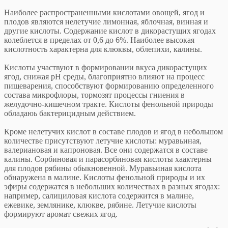
Наиболее распространенными кислотами овощей, ягод и
плодов являются нелетучие лимонная, яблочная, винная и
другие кислоты. Содержание кислот в дикорастущих ягодах
колеблется в пределах от 0,6 до 6%. Наиболее высокая
кислотность характерна для клюквы, облепихи, калины.
Кислоты участвуют в формировании вкуса дикорастущих
ягод, снижая рН среды, благоприятно влияют на процесс
пищеварения, способствуют формированию определенного
состава микрофлоры, тормозят процессы гниения в
желудочно-кишечном тракте. Кислоты фенольной природы
обладаюь бактерицидным действием.
Кроме нелетучих кислот в составе плодов и ягод в небольшом
количестве присутствуют летучие кислоты: муравьиная,
валериановая и капроновая. Все они содержатся в составе
калины. Сорбиновая и парасорбиновая кислоты хаактерны
для плодов рябины обыкновенной. Муравьиная кислота
обнаружена в малине. Кислоты фенольной природы и их
эфиры содержатся в небольших количествах в разных ягодах:
например, салициловая кислота содержится в малине,
ежевике, землянике, клюкве, рябине. Летучие кислоты
формируют аромат свежих ягод.