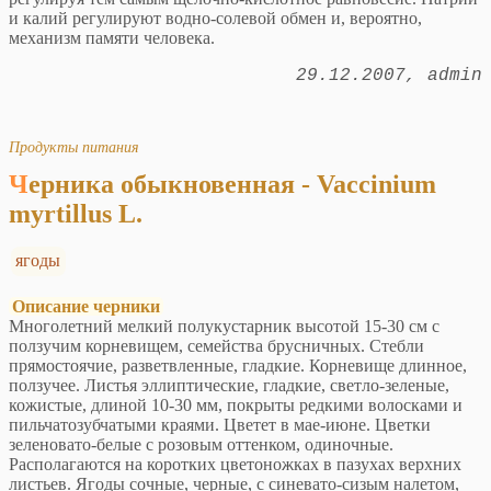
и калий регулируют водно-солевой обмен и, вероятно,
механизм памяти человека.
29.12.2007
admin
Продукты питания
Черника обыкновенная - Vaccinium
myrtillus L.
ягоды
Описание черники
Многолетний мелкий полукустарник высотой 15-30 см с
ползучим корневищем, семейства брусничных. Стебли
прямостоячие, разветвленные, гладкие. Корневище длинное,
ползучее. Листья эллиптические, гладкие, светло-зеленые,
кожистые, длиной 10-30 мм, покрыты редкими волосками и
пильчатозубчатыми краями. Цветет в мае-июне. Цветки
зеленовато-белые с розовым оттенком, одиночные.
Располагаются на коротких цветоножках в пазухах верхних
листьев. Ягоды сочные, черные, с синевато-сизым налетом,