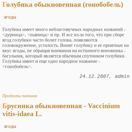
Голубика обыкновенная (гонобобель)
ягоды
Голубика имеет много неблагозвучных народных названий -
<дурница>, <пьяница> и пр. И все из-за того, что при сборе
ягод голубики часто болит голова, появляются
головокружение, усталость. Винят голубику и ее приятные на
вкус ягоды, не обращая внимания на истинного виновника -
багульник, который является обычным спутником голубики.
Голубика имеет и еще одно народное название -
<гонобобель>.
24.12.2007
admin
Продукты питания
Брусника обыкновенная - Vaccinium
vitis-idaea L.
ягоды