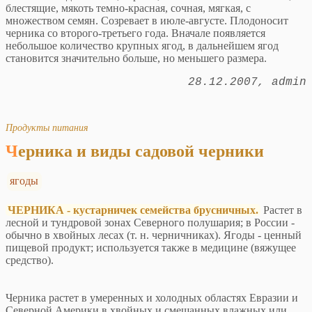
блестящие, мякоть темно-красная, сочная, мягкая, с
множеством семян. Созревает в июле-августе. Плодоносит
черника со второго-третьего года. Вначале появляется
небольшое количество крупных ягод, в дальнейшем ягод
становится значительно больше, но меньшего размера.
28.12.2007
admin
Продукты питания
Черника и виды садовой черники
ягоды
ЧЕРНИКА - кустарничек семейства брусничных.
Растет в
лесной и тундровой зонах Северного полушария; в России -
обычно в хвойных лесах (т. н. черничниках). Ягоды - ценный
пищевой продукт; используется также в медицине (вяжущее
средство).
Черника растет в умеренных и холодных областях Евразии и
Северной Америки в хвойных и смешанных влажных или