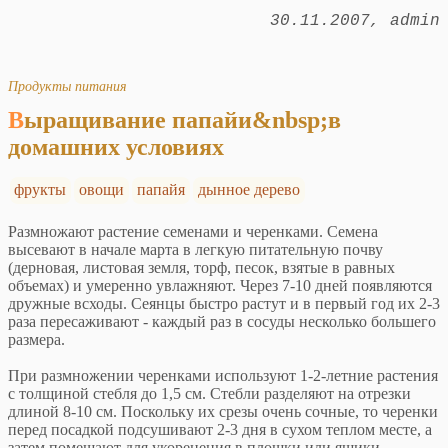
30.11.2007
admin
Продукты питания
Выращивание папайи&nbsp;в
домашних условиях
фрукты
овощи
папайя
дынное дерево
Размножают растение семенами и черенками. Семена
высевают в начале марта в легкую питательную почву
(дерновая, листовая земля, торф, песок, взятые в равных
объемах) и умеренно увлажняют. Через 7-10 дней появляются
дружные всходы. Сеянцы быстро растут и в первый год их 2-3
раза пересаживают - каждый раз в сосуды несколько большего
размера.
При размножении черенками используют 1-2-летние растения
с толщиной стебля до 1,5 см. Стебли разделяют на отрезки
длиной 8-10 см. Поскольку их срезы очень сочные, то черенки
перед посадкой подсушивают 2-3 дня в сухом теплом месте, а
затем помещают для укоренения в плошки или ящики,