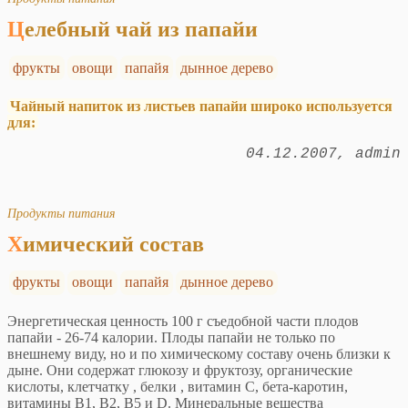
Целебный чай из папайи
фрукты
овощи
папайя
дынное дерево
Чайный напиток из листьев папайи широко используется
для:
04.12.2007
admin
Продукты питания
Химический состав
фрукты
овощи
папайя
дынное дерево
Энергетическая ценность 100 г съедобной части плодов
папайи - 26-74 калории. Плоды папайи не только по
внешнему виду, но и по химическому составу очень близки к
дыне. Они содержат глюкозу и фруктозу, органические
кислоты, клетчатку , белки , витамин С, бета-каротин,
витамины В1, В2, В5 и D. Минеральные вещества