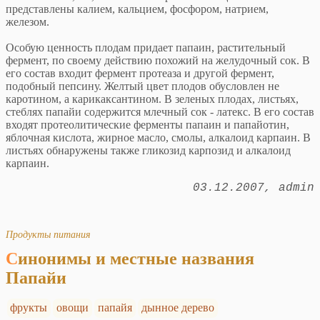
представлены калием, кальцием, фосфором, натрием,
железом.
Особую ценность плодам придает папаин, растительный
фермент, по своему действию похожий на желудочный сок. В
его состав входит фермент протеаза и другой фермент,
подобный пепсину. Желтый цвет плодов обусловлен не
каротином, а карикаксантином. В зеленых плодах, листьях,
стеблях папайи содержится млечный сок - латекс. В его состав
входят протеолитические ферменты папаин и папайотин,
яблочная кислота, жирное масло, смолы, алкалоид карпаин. В
листьях обнаружены также гликозид карпозид и алкалоид
карпаин.
03.12.2007
admin
Продукты питания
Синонимы и местные названия
Папайи
фрукты
овощи
папайя
дынное дерево