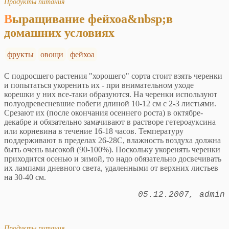
Продукты питания
Выращивание фейхоа&nbsp;в
домашних условиях
фрукты
овощи
фейхоа
С подросшего растения "хорошего" сорта стоит взять черенки
и попытаться укоренить их - при внимательном уходе
корешки у них все-таки образуются. На черенки используют
полуодревесневшие побеги длиной 10-12 см с 2-3 листьями.
Срезают их (после окончания осеннего роста) в октябре-
декабре и обязательно замачивают в растворе гетероауксина
или корневина в течение 16-18 часов. Температуру
поддерживают в пределах 26-28С, влажность воздуха должна
быть очень высокой (90-100%). Поскольку укоренять черенки
приходится осенью и зимой, то надо обязательно досвечивать
их лампами дневного света, удаленными от верхних листьев
на 30-40 см.
05.12.2007
admin
Продукты питания