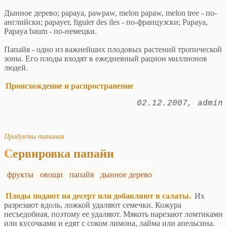
Дынное дерево; papaya, pawpaw, melon papaw, melon tree - по-
английски; papayer, figuier des iles - по-французски; Papaya,
Papaya baum - по-немецки.
Папайя - одно из важнейших плодовых растений тропической
зоны. Его плоды входят в ежедневный рацион миллионов
людей.
Происхождение и распространение
02.12.2007
admin
Продукты питания
Сервировка папайи
фрукты
овощи
папайя
дынное дерево
Плоды подают на десерт или добавляют в салаты.
Их
разрезают вдоль, ложкой удаляют семечки. Кожура
несъедобная, поэтому ее удаляют. Мякоть нарезают ломтиками
или кусочками и едят с соком лимона, лайма или апельсина.