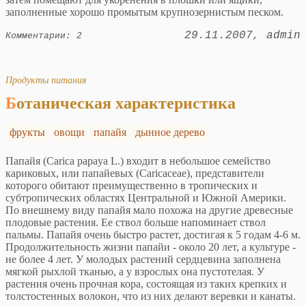
заполненные хорошо промытым крупнозернистым песком.
29.11.2007
admin
Комментарии: 2
Продукты питания
Ботаническая характеристика
фрукты
овощи
папайя
дынное дерево
Папайя (Carica papaya L.) входит в небольшое семейство
кариковых, или папайевых (Caricaceae), представители
которого обитают преимущественно в тропических и
субтропических областях Центральной и Южной Америки.
По внешнему виду папайя мало похожа на другие древесные
плодовые растения. Ее ствол больше напоминает ствол
пальмы. Папайя очень быстро растет, достигая к 5 годам 4-6 м.
Продолжительность жизни папайи - около 20 лет, а культуре -
не более 4 лет. У молодых растений сердцевина заполнена
мягкой рыхлой тканью, а у взрослых она пустотелая. У
растения очень прочная кора, состоящая из таких крепких и
толстостенных волокон, что из них делают веревки и канаты.