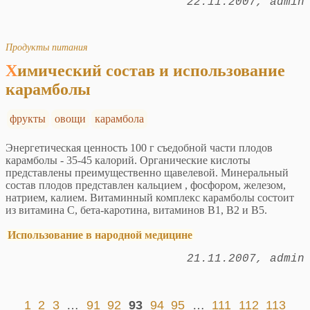
22.11.2007
admin
Продукты питания
Химический состав и использование
карамболы
фрукты
овощи
карамбола
Энергетическая ценность 100 г съедобной части плодов
карамболы - 35-45 калорий. Органические кислоты
представлены преимущественно щавелевой. Минеральный
состав плодов представлен кальцием , фосфором, железом,
натрием, калием. Витаминный комплекс карамболы состоит
из витамина С, бета-каротина, витаминов В1, В2 и В5.
Использование в народной медицине
21.11.2007
admin
1
2
3
…
91
92
93
94
95
…
111
112
113