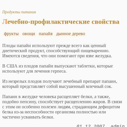
Продукты питания
Лечебно-профилактические свойства
фрукты
овощи
папайя
дынное дерево
Плоды папайи используют прежде всего как ценный
диетический продукт, способствующий пищеварению.
Имеются сведения, что они помогают при язве желудка.
В США из плодов папайи выпускают таблетки, которые
используют для лечения герпеса.
Из незрелых плодов получают лечебный препарат папаин,
который представляет собой высушенный млечный сок.
Папаин в желудке человека расщепляет белки, а также,
подобно пепсину, способствует расщеплению жиров. В связи
с этим он особенно полезен людям, страдающим дефицитом
белка из-за неспособности организма полностью или
частично усваивать белки.
01.12.2007
admin