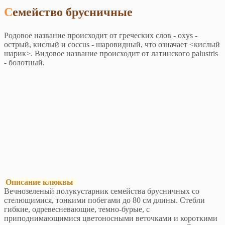
Семейство брусничные
Родовое название происходит от греческих слов - oxys -
острый, кислый и coccus - шаровидный, что означает <кислый
шарик>. Видовое название происходит от латинского palustris
- болотный.
Описание клюквы
Вечнозеленый полукустарник семейства брусничных со
стелющимися, тонкими побегами до 80 см длины. Стебли
гибкие, одревесневающие, темно-бурые, с
приподнимающимися цветоносными веточками и короткими