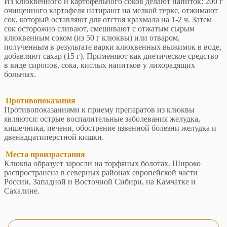
Из клюквенного и картофельного соков делают напиток: 200 г
очищенного картофеля натирают на мелкой терке, отжимают
сок, который оставляют для отстоя крахмала на 1-2 ч. Затем
сок осторожно сливают, смешивают с отжатым сырым
клюквенным соком (из 50 г клюквы) или отваром,
полученным в результате варки клюквенных выжимок в воде,
добавляют сахар (15 г). Применяют как диетическое средство
в виде сиропов, сока, кислых напитков у лихорадящих
больных.
Противопоказания
Противопоказаниями к приему препаратов из клюквы
являются: острые воспалительные заболевания желудка,
кишечника, печени, обострение язвенной болезни желудка и
двенадцатиперстной кишки.
Места произрастания
Клюква образует заросли на торфяных болотах. Широко
распространена в северных районах европейской части
России, Западной и Восточной Сибири, на Камчатке и
Сахалине.