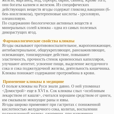
железо, марганец, йод, серебро, барий, свинец. Кроме того,
они богаты калием и железом. Из специфических
действующих веществ ягоды содержат гликозид вакцинин (6-
бен-зоилглюкоза), тритерпеновые кислоты - урсоловую,
олеаноловую.
По содержанию биологически активных веществ и
минеральных солей клюква - одна из самых полезных
дикорастущих ягод.
Фармакологические свойства клюквы
Ягоды оказывают противовоспалительное, жаропонижающее,
антибактериальное, общеукрепляющее, ранозаживляющее,
освежающее, тонизирующее действие, повышают
эластичность, прочность стенок кровеносных капилляров,
улучшают аппетит, усвоение пищи, выделение желудочного
сока и сока поджелудочной железы, деятельность кишечника.
Клюква понижает содержание протромбина в крови.
Применение клюквы в медицине
О пользе клюквы на Руси знали давно. О ней упоминал
<Домострой> еще в XVI в. Сок клюквы слыл <особливым
лекарством от кашля>, считался хорошим средством от цинги,
им смазывали мокнущие раны и язвы.
Ягоды широко применяют при гастритах с пониженной
кислотностью желудочного сока, колитах, воспалении
поджелудочной железы, ожирении, при назначении