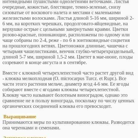
нитевидными пушистыми однолетними веточками. Листья
очередные, кожистые, блестящие, темно-зеленые, снизу
сизоватые от воскового налета и местами с маленькими
железистыми волосками. Листья длиной 5-16 мм, шириной 2-
6 мм, на коротких черешках, продолговато-яйцевидные, на
верхушке острые с цельными завернутыми краями. Цветки
розово-красные, поникающие, расположены по одному или
чаще собраны по 2-4, реже - по 6 в зонтиковидные соцветия
на прошлогодних ветвях. Цветоножки длинные, чашечка с
четырьмя чашелистиками, венчик глубко-четырехраздельный,
длиной 5-7 мм, шириной 1,5-2 мм. Цветет в мае-июне, плоды
созревают в конце августа и в сентябре.
Вместе с клюквой четырехлепестной часто растет другой вид
- клюква мелкоплодная (О. microcarpus Turcz. et Rupr.). Все
части этого растения мельче, диаметр ягод 4-6 мм. Ее ягоды
собирают вместе с ягодами клюквы четырехлепестной.
Клюкву часто называют болотным виноградом, однако это
сравнение не в пользу винограда, поскольку по числу ценных
органических соединений клюква его превосходит.
Выращивание
Принимаются меры по культивированию клюквы. Разводится
она черенками и семенами.