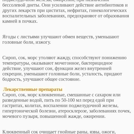
бессолевой диеты. Они усиливают действие антибиотиков и
других лекарств при циститах, нефритах, гинекологических
воспалительных заболеваниях, предохраняют от образования
камней в почках.
Ягоды с листьями улучшают обмен веществ, уменьшают
головные боли, изжогу.
Сироп, сок, морс утоляют жажду, способствуют понижению
температуры, оказывают мочегонное, бактерицидное
действие, улучшают сон, функции желез внутренней
секреции, уменьшают головные боли, усталость, придают
бодрость, улучшают общее состояние.
Лекарственные препараты
Сироп, сок, морс клюквенные, смешанные с сахаром или
разведенные водой, пить по 50-100 мл перед едой при
гастритах, колитах, воспалении поджелудочной железы,
гипертонической болезни, атеросклерозе, заболеваниях почек,
мочевого пузыря, повышенной жажде, ожирении.
Клюквенный сок очищает гнойные раны, язвы, ожоги,