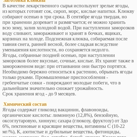
Заготовка клюквы
В качестве лекарственного сырья используют зрелые ягоды,
из которых готовят сок, сироп, морс, кислые напитки. Клюкву
собирают осенью в три срока. В сентябре ягода твердая, но
при хранении дозревает и размягчается; ее можно хранить
всю зиму, залив холодной водой. При наступлении заморозков
воду сливают, замораживают и хранят в бочках, ящиках,
корзинах на холоде. Подснежная клюква, собираемая после
таяния снега, ранней весной, более сладкая вследствие
уменьшения кислотности, но сохраняется недолго.
Ягоды, собранные поздней осенью, при наступлении
заморозков более вкусные, сочные, кислые. Их хранят также в
замороженном виде: при оттаивании они быстро портятся.
Необходимо бережно относиться к растению, обрывать ягоды
только руками. Промышленные приспособления -
гребенчатые совки - повреждают молодые побеги, что в
дальнейшем значительно снижает урожайность.
Срок хранения ягод - до 9 месяцев.
Химический состав
Ягоды содержат гликозид вакцинин, флавоноиды,
органические кислоты: лимонную (12,8%), бензойную,
оксоглутаровую, хинную; сахара (глюкозу, фруктозу) от Здо
6%, пектиновые и красящие вещества, витамины С (10-22
мг/%), К, азотистые и дубильные вещества, фитонциды,