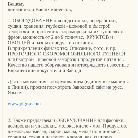
Вашему
вниманию и Ваших клиентов,
1. ОБОРУДОВАНИЕ для подготовки, переработки,
сушки, хранения, глубокой - шоковой и быстрой
заморозки, в проточних скороморозильних туннелях на
фреон, мощность от 2 до 9 тонн/час, ФРУКТОВ и
ОВОЩЕЙ и разных продуктов питания.
В прикреплених файлах тех. Описание, фото, и пр.
ПРОТОЧНОГО СКОРОМОРОЗИЛЬНОГО ТУННЕЛЯ
для быстрой - шоковой заморозки продуктов питания..
Качество нашего оборудования потверждають известные
Европейские покупатели и Заводи.
Для ознакомления с оборудованием (единичные машины
и Линии), просим посмотреть Заводский сайт на русс.
Языке:
www.pigo-r.com
2. Также предлагаем и ОБОРУДОВАНИЕ для фасовки,
дозировки и упаковки,, молока, кисло - мол. Продуктов,
джемов, мармелад, сыров, масла, мёда,/ порционые /,
горчицы, соков и нектаров, кремов, чая, сыпучих,