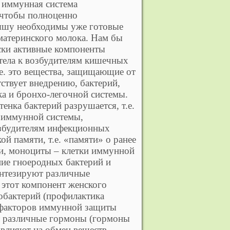
 иммунная система
 чтобы полноценно
ышу необходимы уже готовые
 материнского молока. Нам бы
ски активные компоненты
тела к возбудителям кишечных
.е. это вещества, защищающие от
ствует внедрению, бактерий,
ка и бронхо-легочной системы.
енка бактерий разрушается, т.е.
и иммунной системы,
озбудителям инфекционных
й памяти, т.е. «памяти» о ранее
и, моноциты – клетки иммунной
ние гноеродных бактерий и
интезируют различные
 этот компонент женского
обактерий (профилактика
 факторов иммунной защиты
т различные гормоны (гормоны
 влияют на обмен веществ