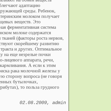
облегчают адаптацию
ружающей среды. Ребенок,
атеринским молоком получает
щевых веществ. Это
нная ферментативная система
нском молоке содержатся
 тканей (факторы роста нервов,
бствуют скорейшему развитию
 тракта и других. Оптимальное
ку на еще незрелые почки
о-лицевого аппарата, речи,
кармливания. А если к этим
иска рака молочной железы у
ую сторону вопроса (не говоря
ленных бутылочках,
рибутах), то польза грудного
02.08.2009
admin