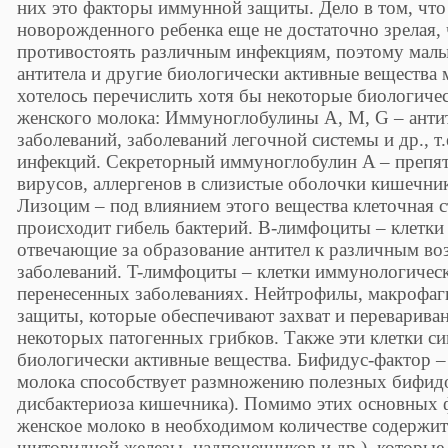
них это факторы иммунной защиты. Дело в том, что
новорожденного ребенка еще не достаточно зрелая,
противостоять различным инфекциям, поэтому мал
антитела и другие биологически активные вещества
хотелось перечислить хотя бы некоторые биологиче
женского молока: Иммуноглобулины А, М, G – анти
заболеваний, заболеваний легочной системы и др., т
инфекций. Секреторный иммуноглобулин A – препят
вирусов, аллергенов в слизистые оболочки кишечни
Лизоцим – под влиянием этого вещества клеточная ст
происходит гибель бактерий. B-лимфоциты – клетк
отвечающие за образование антител к различным в
заболеваний. T-лимфоциты – клетки иммунологическо
перенесенных заболеваниях. Нейтрофилы, макрофаг
защиты, которые обеспечивают захват и переварива
некоторых патогенных грибков. Также эти клетки с
биологически активные вещества. Бифидус-фактор –
молока способствует размножению полезных бифид
дисбактериоза кишечника). Помимо этих основных
женское молоко в необходимом количестве содержи
щитовидной железы, надпочечников и др.), которые