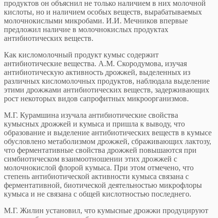
продуктов он объяснил не только наличием в них молочной
кислоты, но и наличием особых веществ, вырабатываемых
молочнокислыми микробами. И.И. Мечников впервые
предложил наличие в молочнокислых продуктах
антибиотических веществ.
Как кисломолочный продукт кумыс содержит
антибиотические вещества. А.М. Скородумова, изучая
антибиотическую активность дрожжей, выделенных из
различных кисломолочных продуктов, наблюдала выделение
этими дрожжами антибиотических веществ, задерживающих
рост некоторых видов сапрофитных микроорганизмов.
М.Г. Курамшина изучала антибиотические свойства
кумысных дрожжей и кумыса и пришла к выводу, что
образование и выделение антибиотических веществ в кумысе
обусловлено метаболизмом дрожжей, сбраживающих лактозу,
что ферментативные свойства дрожжей повышаются при
симбиотическом взаимоотношении этих дрожжей с
молочнокислой флорой кумыса. При этом отмечено, что
степень антибиотической активности кумыса связана с
ферментативной, биотической деятельностью микрофлоры
кумыса и не связана с общей кислотностью последнего.
М.Г. Жилин установил, что кумысные дрожжи продуцируют