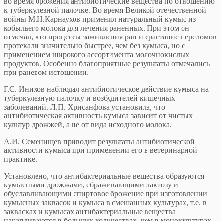
во время брожения антибиотические вещества по отношению
к туберкулезной палочке. Во время Великой отечественной
войны М.Н.Карнаухов применил натуральный кумыс из
кобыльего молока для лечения раненных. При этом он
отмечал, что процессы заживления ран и срастание переломов
протекали значительно быстрее, чем без кумыса, но с
применением широкого ассортимента молочнокислых
продуктов. Особенно благоприятные результаты отмечались
при раневом истощении.
Г.С. Инихов наблюдал антибиотическое действие кумыса на
туберкулезную палочку и возбудителей кишечных
заболеваний. Л.П. Хрисанфова установила, что
антибиотическая активность кумыса зависит от чистых
культур дрожжей, а не от вида исходного молока.
А.И. Семенищев приводит результаты антибиотической
активности кумыса при применении его в ветеринарной
практике.
Установлено, что антибактериальные вещества образуются
кумысными дрожжами, сбраживающими лактозу и
обуславливающими спиртовое брожение при изготовлении
кумысных заквасок и кумыса в смешанных культурах, т.е. в
заквасках и кумысах антибактериальные вещества
накапливаются в больших количествах, чем в монокультурах