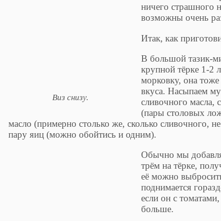
ничего страшного н
возможны очень ра
Итак, как приготов
В большой тазик-ми
крупной тёрке 1-2 
морковку, она тоже
вкуса. Насыпаем му
Виз снизу.
сливочного масла, с
(пары столовых лож
масло (примерно столько же, сколько сливочного, н
пару яиц (можно обойтись и одним).
Обычно мы добавля
трём на тёрке, полу
её можно выбросить
поднимается горазд
если он с томатами
больше.