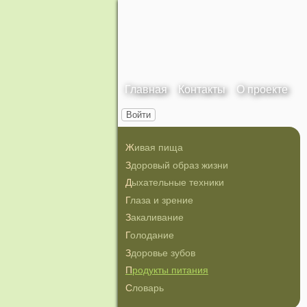
Главная
Контакты
О проекте
Войти
Живая пища
Здоровый образ жизни
Дыхательные техники
Глаза и зрение
Закаливание
Голодание
Здоровье зубов
Продукты питания
Словарь