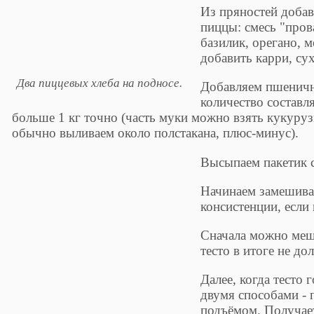
Из пряностей добав
пиццы: смесь "пров
базилик, орегано, 
добавить карри, су
Два пиццевых хлеба на подносе.
Добавляем пшеничн
количество состав
больше 1 кг точно (часть муки можно взять кукуруз
обычно выливаем около полстакана, плюс-минус).
Высыпаем пакетик 
Начинаем замешиват
консистенции, если
Сначала можно меша
тесто в итоге не до
Далее, когда тесто 
двумя способами - 
подъёмом. Получает