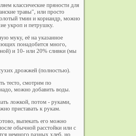
ляем классические пряности для
анские травы", или просто
молотый тмин и кориандр, можно
хие укроп и петрушку.
ую муку, её на указанное
ляющих понадобится много,
ной) и 10- или 20% сливки (мы
сухих дрожжей (полностью).
ь тесто, смотрим по
 надо, можно добавить воды.
ть ложкой, потом - руками,
лжно приставать к рукам.
готово, выпекать его можно
после обычной расстойки или с
ся немного разных хлеб, но