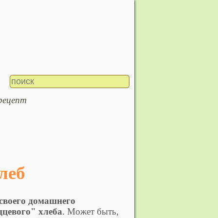
 рецепт
леб
своего домашнего
ццевого" хлеба
. Может быть,