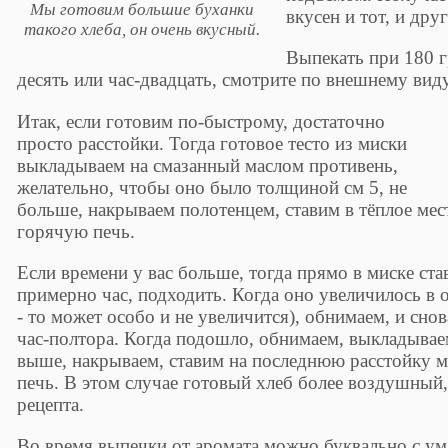
Мы готовим большие буханки
вкусен и тот, и дру
такого хлеба, он очень вкусный.
Выпекать при 180 г
десять или час-двадцать, смотрите по внешнему виду
Итак, если готовим по-быстрому, достаточно
просто расстойки. Тогда готовое тесто из миски
выкладываем на смазанный маслом противень,
желательно, чтобы оно было толщиной см 5, не
больше, накрываем полотенцем, ставим в тёплое мест
горячую печь.
Если времени у вас больше, тогда прямо в миске став
примерно час, подходить. Когда оно увеличилось в 
- то может особо и не увеличится), обнимаем, и сно
час-полтора. Когда подошло, обнимаем, выкладываем
выше, накрываем, ставим на последнюю расстойку мин
печь. В этом случае готовый хлеб более воздушный,
рецепта.
Во время выпечки от аромата можно буквально с ума