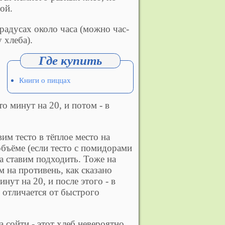
гой.
радусах около часа (можно час-
 хлеба).
Книги о пиццах
о минут на 20, и потом - в
им тесто в тёплое место на
объёме (если тесто с помидорами
ва ставим подходить. Тоже на
 на противень, как сказано
ут на 20, и после этого - в
 отличается от быстрого
 сойти - этот хлеб невероятно