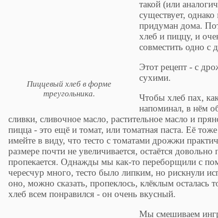
такой (или аналоги
существует, однако
придуман дома. П
хлеб и пиццу, и оч
совместить одно с 
Этот рецепт - с д
сухими.
Пиццевый хлеб в форме
треугольника.
Чтобы хлеб пах, как
напоминал, в нём о
сливки, сливочное масло, растительное масло и прян
пицца - это ещё и томат, или томатная паста. Её тож
имейте в виду, что тесто с томатами дрожжи практи
размере почти не увеличивается, остаётся довольно 
пропекается. Однажды мы как-то переборщили с по
чересчур много, тесто было липким, но рискнули исп
оно, можно сказать, пропеклось, клёклым осталась то
хлеб всем понравился - он очень вкусный.
Мы смешиваем ингре