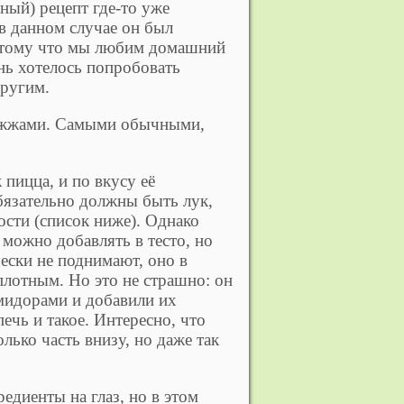
чный) рецепт где-то уже
 в данном случае он был
отому что мы любим домашний
ень хотелось попробовать
другим.
рожжами. Самыми обычными,
 пицца, и по вкусу её
бязательно должны быть лук,
ости (список ниже). Однако
е можно добавлять в тесто, но
чески не поднимают, оно в
плотным. Но это не страшно: он
мидорами и добавили их
ечь и такое. Интересно, что
лько часть внизу, но даже так
диенты на глаз, но в этом