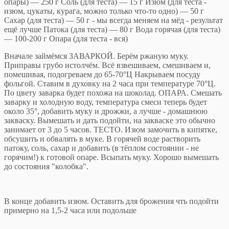
опары) — 250 г Соль (для теста) — 15 г Изюм (для теста -
изюм, цукаты, курага, можно только что-то одно) — 50 г
Сахар (для теста) — 50 г - мы всегда меняем на мёд - результат
ещё лучше Патока (для теста) — 80 г Вода горячая (для теста)
— 100-200 г Опара (для теста - вся)
Вначале займёмся ЗАВАРКОЙ. Берём ржаную муку.
Приправы грубо истолчём. Всё взвешиваем, смешиваем и,
помешивая, подогреваем до 65-70°Ц Накрываем посуду
фольгой. Ставим в духовку на 2 часа при температуре 70°Ц.
По цвету заварка будет похожа на шоколад. ОПАРА. Смешать
заварку и холодную воду, температура смеси теперь будет
около 35°, добавить муку и дрожжи, а лучше - домашнюю
закваску. Вымешать и дать подойти, на закваске это обычно
занимает от 3 до 5 часов. ТЕСТО. Изюм замочить в кипятке,
обсушить и обвалять в муке. В горячей воде растворить
патоку, соль, сахар и добавить (в тёплом состоянии - не
горячим!) к готовой опаре. Всыпать муку. Хорошо вымешать
до состояния "колобка".
В конце добавить изюм. Оставить для брожения чть подойти
примерно на 1,5-2 часа или подольше