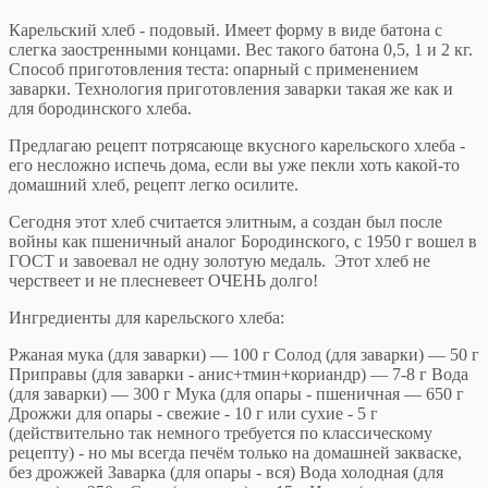
Карельский хлеб - подовый. Имеет форму в виде батона с
слегка заостренными концами. Вес такого батона 0,5, 1 и 2 кг.
Способ приготовления теста: опарный с применением
заварки. Технология приготовления заварки такая же как и
для бородинского хлеба.
Предлагаю рецепт потрясающе вкусного карельского хлеба -
его несложно испечь дома, если вы уже пекли хоть какой-то
домашний хлеб, рецепт легко осилите.
Сегодня этот хлеб считается элитным, а создан был после
войны как пшеничный аналог Бородинского, с 1950 г вошeл в
ГОСТ и завоевал не одну золотую медаль. Этот хлеб не
черствеет и не плесневеет ОЧЕНЬ долго!
Ингредиенты для карельского хлеба:
Ржаная мука (для заварки) — 100 г Солод (для заварки) — 50 г
Приправы (для заварки - анис+тмин+кориандр) — 7-8 г Вода
(для заварки) — 300 г Мука (для опары - пшеничная — 650 г
Дрожжи для опары - свежие - 10 г или сухие - 5 г
(действительно так немного требуется по классическому
рецепту) - но мы всегда печём только на домашней закваске,
без дрожжей Заварка (для опары - вся) Вода холодная (для