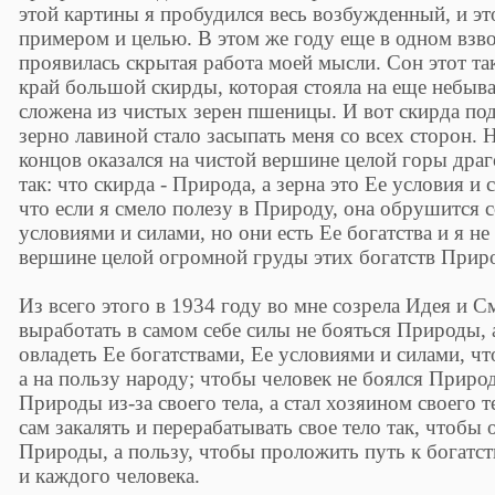
этой картины я пробудился весь возбужденный, и это
примером и целью. В этом же году еще в одном взв
проявилась скрытая работа моей мысли. Сон этот тако
край большой скирды, которая стояла на еще небыва
сложена из чистых зерен пшеницы. И вот скирда по
зерно лавиной стало засыпать меня со всех сторон. Н
концов оказался на чистой вершине целой горы драг
так: что скирда - Природа, а зерна это Ее условия и 
что если я смело полезу в Природу, она обрушится с
условиями и силами, но они есть Ее богатства и я не
вершине целой огромной груды этих богатств Приро
Из всего этого в 1934 году во мне созрела Идея и 
выработать в самом себе силы не бояться Природы, 
овладеть Ее богатствами, Ее условиями и силами, чт
а на пользу народу; чтобы человек не боялся Природы
Природы из-за своего тела, а стал хозяином своего 
сам закалять и перерабатывать свое тело так, чтобы 
Природы, а пользу, чтобы проложить путь к богатс
и каждого человека.