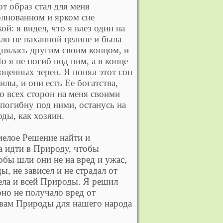
т образ стал для меня
олнованном и ярком сне
й: я видел, что я влез один на
ло не паханной целине и была
днялась другим своим концом, и
о я не погиб под ним, а в конце
оценных зерен. Я понял этот сон
силы, и они есть Ее богатства,
о всех сторон на меня своими
 погибну под ними, останусь на
ды, как хозяин.
Смелое Решение найти и
а идти в Природу, чтобы
обы шли они не на вред и ужас,
, не зависел и не страдал от
тела и всей Природы. Я решил
оно не получало вред от
твам Природы для нашего народа