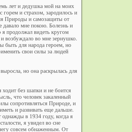
емь лет и дедушка мой на моих
 с горем и страхом, зародилось и
ия Природы и самозащиты от
не давало мне покою. Болезнь и
то я продолжал видеть кругом
о и возбуждало во мне зернушко.
лы быть для народа героем, но
применить свои силы за людей
 выросла, но она раскрылась для
 ходит без шапки и не боится
ысль, что человек закаленный
силы сопротивляться Природе, и
 иметь и развивать еще дальше.
т однажды в 1934 году, когда я
сталости, я увидел во сне
снегу совсем обнаженным. От