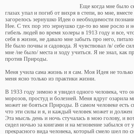
Еще когда мне было с
глазах упал и погиб от вихря в степи, во мне, вместе
загорелось зернушко Идеи о необходимости познан
Нее. С тех пор это зернушко где-то во мне росло и 
гибель людей во время холеры в 1913 году и все, ч
себя в жизни, не давало мне забыть про него, питал
Не было почвы и садовода. Я чувствовал /в/ себе си
мне /не было/ места и ходу учиться. Я не знал, как 
против Природы.
Меня учила сама жизнь и я сам. Моя Идея не только
меня ясно только из практики жизни.
В 1933 году зимою я увидел одного человека, что он
морозов, простуд и болезней. Меня вдруг озарила м
может не бояться Природы. В самом человеке есть 
что эти силы и я, и каждый человек может и должен
Эта мысль день и ночь стучалась в мою голову, и во
сидел ночью за книгами и на мгновение забылся от у
прекрасного вида человека, который смело шел по 