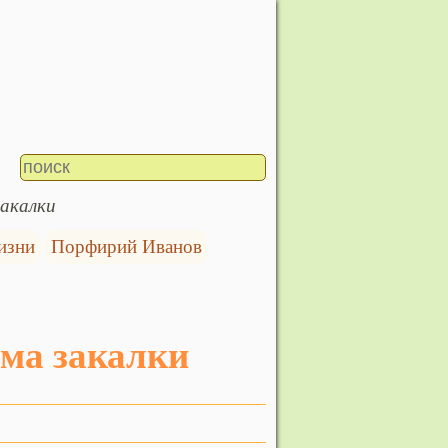
закалки
изни
Порфирий Иванов
мма закалки