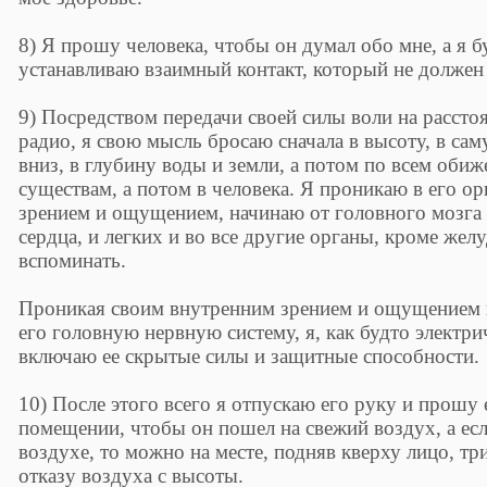
8) Я прошу человека, чтобы он думал обо мне, а я б
устанавливаю взаимный контакт, который не должен
9) Посредством передачи своей силы воли на расст
радио, я свою мысль бросаю сначала в высоту, в са
вниз, в глубину воды и земли, а потом по всем об
существам, а потом в человека. Я проникаю в его о
зрением и ощущением, начинаю от головного мозга и
сердца, и легких и во все другие органы, кроме жел
вспоминать.
Проникая своим внутренним зрением и ощущением в
его головную нервную систему, я, как будто электр
включаю ее скрытые силы и защитные способности.
10) После этого всего я отпускаю его руку и прошу 
помещении, чтобы он пошел на свежий воздух, а ес
воздухе, то можно на месте, подняв кверху лицо, тр
отказу воздуха с высоты.