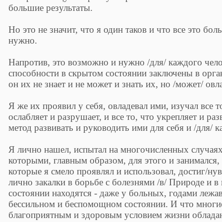
большие результаты.
Но это не значит, что я один таков и что все это бо
нужно.
Напротив, это возможно и нужно /для/ каждого чело
способности в скрытом состоянии заключены в орга
он их не знает и не может и знать их, но /может/ овл
Я же их проявил у себя, овладевал ими, изучал все т
ослабляет и разрушает, и все то, что укрепляет и ра
метод развивать и руководить ими для себя и /для/ к
Я лично нашел, испытал на многочисленных случаях
которыми, главным образом, для этого и занимался, 
которые я смело проявлял и использовал, достиг/нув
лично закалки в борьбе с болезнями /в/ Природе и 
состоянии находятся - даже у больных, годами лежа
бессильном и беспомощном состоянии. И что многие
благоприятным и здоровым условием жизни облада