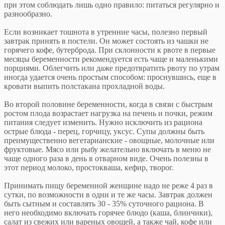
при этом соблюдать лишь одно правило: питаться регулярно и
разнообразно.
Если возникает тошнота в утренние часы, полезно первый
завтрак принять в постели. Он может состоять из чашки не
горячего кофе, бутерброда. При склонности к рвоте в первые
месяцы беременности рекомендуется есть чаще и маленькими
порциями. Облегчить или даже предотвратить рвоту по утрам
иногда удается очень простым способом: проснувшись, еще в
кровати выпить полстакана прохладной воды.
Во второй половине беременности, когда в связи с быстрым
ростом плода возрастает нагрузка на печень и почки, режим
питания следует изменить. Нужно исключить из рациона
острые блюда - перец, горчицу, уксус. Супы должны быть
преимущественно вегетарианские - овощные, молочные или
фруктовые. Мясо или рыбу желательно включать в меню не
чаще одного раза в день в отварном виде. Очень полезны в
этот период молоко, простокваша, кефир, творог.
Принимать пищу беременной женщине надо не реже 4 раз в
сутки, по возможности в одни и те же часы. Завтрак должен
быть сытным и составлять 30 - 35% суточного рациона. В
него необходимо включать горячее блюдо (каша, блинчики),
салат из свежих или вареных овощей, а также чай, кофе или