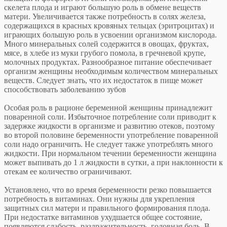
скелета плода и играют большую роль в обмене веществ
матери. Увеличивается также потребность в солях железа,
содержащихся в красных кровяных тельцах (эритроцитах) и
играющих большую роль в усвоении организмом кислорода.
Много минеральных солей содержится в овощах, фруктах,
мясе, в хлебе из муки грубого помола, в гречневой крупе,
молочных продуктах. Разнообразное питание обеспечивает
организм женщины необходимым количеством минеральных
веществ. Следует знать, что их недостаток в пище может
способствовать заболеванию зубов
Особая роль в рационе беременной женщины принадлежит
поваренной соли. Избыточное потребление соли приводит к
задержке жидкости в организме и развитию отеков, поэтому
во второй половине беременности употребление поваренной
соли надо ограничить. Не следует также употреблять много
жидкости. При нормальном течении беременности женщина
может выпивать до 1 л жидкости в сутки, а при наклонности к
отекам ее количество ограничивают.
Установлено, что во время беременности резко повышается
потребность в витаминах. Они нужны для укрепления
защитных сил матери и правильного формирования плода.
При недостатке витаминов ухудшается общее состояние,
появляются слабость, раздражительность, головная боль. В