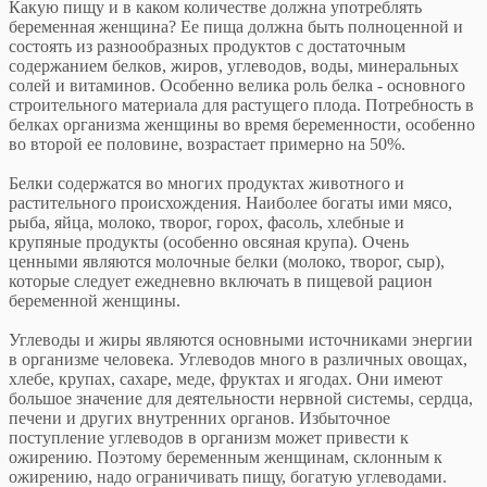
Какую пищу и в каком количестве должна употреблять
беременная женщина? Ее пища должна быть полноценной и
состоять из разнообразных продуктов с достаточным
содержанием белков, жиров, углеводов, воды, минеральных
солей и витаминов. Особенно велика роль белка - основного
строительного материала для растущего плода. Потребность в
белках организма женщины во время беременности, особенно
во второй ее половине, возрастает примерно на 50%.
Белки содержатся во многих продуктах животного и
растительного происхождения. Наиболее богаты ими мясо,
рыба, яйца, молоко, творог, горох, фасоль, хлебные и
крупяные продукты (особенно овсяная крупа). Очень
ценными являются молочные белки (молоко, творог, сыр),
которые следует ежедневно включать в пищевой рацион
беременной женщины.
Углеводы и жиры являются основными источниками энергии
в организме человека. Углеводов много в различных овощах,
хлебе, крупах, сахаре, меде, фруктах и ягодах. Они имеют
большое значение для деятельности нервной системы, сердца,
печени и других внутренних органов. Избыточное
поступление углеводов в организм может привести к
ожирению. Поэтому беременным женщинам, склонным к
ожирению, надо ограничивать пищу, богатую углеводами.