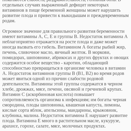
отдельных случаях выраженный дефицит некоторых
витаминов в пище беременной женщины может нарушить
развитие плода и привести к выкидышам и преждевременным
родам.
Огромное значение для правильного развития беременности
имеют витамины А, С, Е и группы В. Недостаток витамина А
неблагоприятно отражается на росте плода и даже может
иногда вызвать его гибель. Витамином А богаты рыбий жир,
печень, сливочное масло, яичный желток. В моркови,
помидорах, шиповнике, абрикосах и других фруктах и овощах
содержится особое вещество - каротин, обладающий
способностью превращаться в организме человека в витамин
А. Недостаток витаминов группы В (В1, В2) во время родов
может явиться одной из причин слабости родовой
деятельности. Витамины этой группы содержатся в черном
хлебе, дрожжах, мясе, печени, овсяной и гречневой крупах.
Витамин С (аскорбиновая кислота) повышает
сопротивляемость организма к инфекциям; им богаты черная
смородина, плоды шиповника, квашеная капуста, лимоны,
кислые сорта яблок, апельсины, мандарины, крыжовник,
клубника, малина. Недостаток витамина Е нарушает развитие
плода. Витамина Е много в растительном масле, кукурузе,
арахисе, горохе, салате, мясе, молочных продуктах.