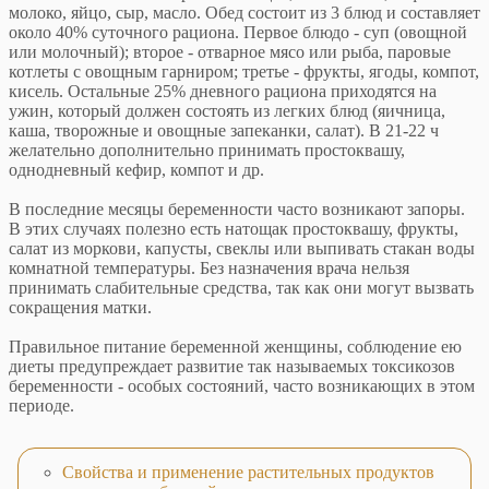
молоко, яйцо, сыр, масло. Обед состоит из 3 блюд и составляет
около 40% суточного рациона. Первое блюдо - суп (овощной
или молочный); второе - отварное мясо или рыба, паровые
котлеты с овощным гарниром; третье - фрукты, ягоды, компот,
кисель. Остальные 25% дневного рациона приходятся на
ужин, который должен состоять из легких блюд (яичница,
каша, творожные и овощные запеканки, салат). В 21-22 ч
желательно дополнительно принимать простоквашу,
однодневный кефир, компот и др.
В последние месяцы беременности часто возникают запоры.
В этих случаях полезно есть натощак простоквашу, фрукты,
салат из моркови, капусты, свеклы или выпивать стакан воды
комнатной температуры. Без назначения врача нельзя
принимать слабительные средства, так как они могут вызвать
сокращения матки.
Правильное питание беременной женщины, соблюдение ею
диеты предупреждает развитие так называемых токсикозов
беременности - особых состояний, часто возникающих в этом
периоде.
Свойства и применение растительных продуктов