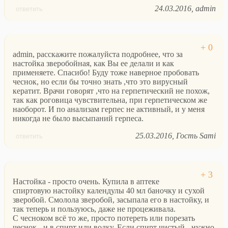
24.03.2016
admin
ответить
admin, расскажите пожалуйста подробнее, что за
настойка зверобойная, как Вы ее делали и как
применяете. Спасибо! Буду тоже наверное пробовать
чеснок, но если бы точно знать ,что это вирусный
кератит. Врачи говорят ,что на герпетический не похож,
так как роговица чувствительна, при герпетическом же
наоборот. И по анализам герпес не активный, и у меня
никогда не было высыпаний герпеса.
25.03.2016
Гость Sami
ответить
Настойка - просто очень. Купила в аптеке
спиртовую настойку календулы 40 мл баночку и сухой
зверобой. Смолола зверобой, засыпала его в настойку, и
так теперь и пользуюсь, даже не процеживала.
С чесноком всё то же, просто потереть или порезать
чеснок - и в спирт или водку. Если спирт чистый - нужно