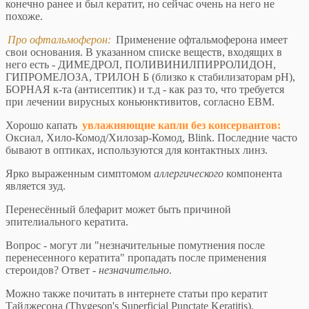
конечно ранее и был кератит, но сейчас очень на него не
похоже.
Про офтальмоферон:
Применение офтальмоферона имеет
свои основания. В указанном списке веществ, входящих в
него есть - ДИМЕДРОЛ, ПОЛИВИНИЛПИРРОЛИДОН,
ГИПРОМЕЛОЗА, ТРИЛОН Б (близко к стабилизаторам рН),
БОРНАЯ к-та (антисептик) и т.д - как раз то, что требуется
при лечении вирусных коньюнктивитов, согласно ЕВМ.
Хорошо капать
увлажняющие капли без консервантов:
Оксиал, Хило-Комод/Хилозар-Комод, Blink. Последние часто
бывают в оптиках, используются для контактных линз.
Ярко выраженным симптомом
аллергического
компонента
является зуд.
Перенесённый блефарит может быть причиной
эпителиального кератита.
Вопрос - могут ли "незначительные помутнения после
перенесенного кератита" пропадать после применения
стероидов? Ответ -
незначительно
.
Можно также почитать в интернете статьи про кератит
Тайджесона (Thygeson's Superficial Punctate Keratitis).