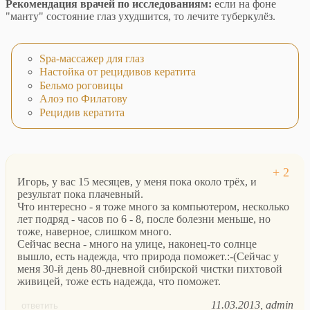
Рекомендация врачей по исследованиям:
если на фоне
"манту" состояние глаз ухудшится, то лечите туберкулёз.
Spa-массажер для глаз
Настойка от рецидивов кератита
Бельмо роговицы
Алоэ по Филатову
Рецидив кератита
Игорь, у вас 15 месяцев, у меня пока около трёх, и
результат пока плачевный.
Что интересно - я тоже много за компьютером, несколько
лет подряд - часов по 6 - 8, после болезни меньше, но
тоже, наверное, слишком много.
Сейчас весна - много на улице, наконец-то солнце
вышло, есть надежда, что природа поможет.:-(Сейчас у
меня 30-й день 80-дневной сибирской чистки пихтовой
живицей, тоже есть надежда, что поможет.
11.03.2013
admin
ответить