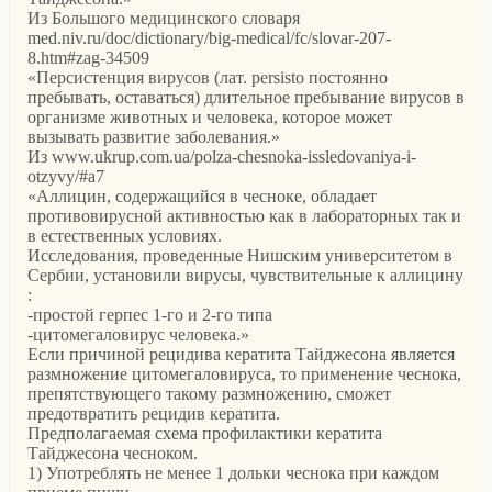
Из Большого медицинского словаря
med.niv.ru/doc/dictionary/big-medical/fc/slovar-207-
8.htm#zag-34509
«Персистенция вирусов (лат. persisto постоянно
пребывать, оставаться) длительное пребывание вирусов в
организме животных и человека, которое может
вызывать развитие заболевания.»
Из www.ukrup.com.ua/polza-chesnoka-issledovaniya-i-
otzyvy/#a7
«Аллицин, содержащийся в чесноке, обладает
противовирусной активностью как в лабораторных так и
в естественных условиях.
Исследования, проведенные Нишским университетом в
Сербии, установили вирусы, чувствительные к аллицину
:
-простой герпес 1-го и 2-го типа
-цитомегаловирус человека.»
Если причиной рецидива кератита Тайджесона является
размножение цитомегаловируса, то применение чеснока,
препятствующего такому размножению, сможет
предотвратить рецидив кератита.
Предполагаемая схема профилактики кератита
Тайджесона чесноком.
1) Употреблять не менее 1 дольки чеснока при каждом