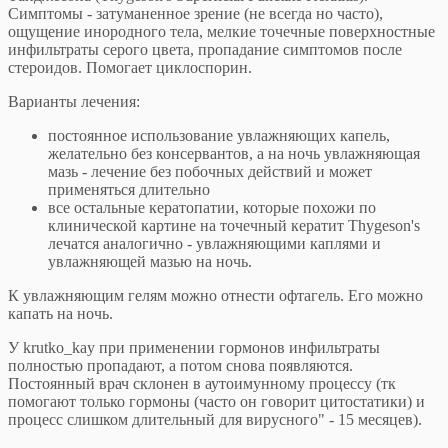
Симптомы - затуманенное зрение (не всегда но часто),
ощущение инородного тела, мелкие точечные поверхностные
инфильтраты серого цвета, пропадание симптомов после
стероидов. Помогает циклоспорин.
Варианты лечения:
постоянное использование увлажняющих капель,
желательно без консервантов, а на ночь увлажняющая
мазь - лечение без побочных действий и может
применяться длительно
все остальные кератопатии, которые похожи по
клинической картине на точечный кератит Thygeson's
лечатся аналогично - увлажняющими каплями и
увлажняющей мазью на ночь.
К увлажняющим гелям можно отнести офтагель. Его можно
капать на ночь.
У krutko_kay при применении гормонов инфильтраты
полностью пропадают, а потом снова появляются.
Постоянный врач склонен в аутоимунному процессу (тк
помогают только гормоны (часто он говорит цитостатики) и
процесс слишком длительный для вирусного" - 15 месяцев).