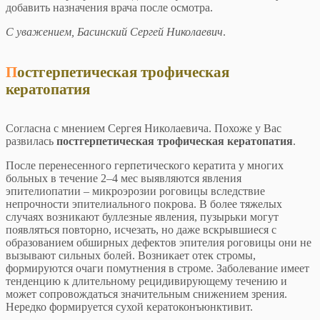
добавить назначения врача после осмотра.
С уважением, Басинский Сергей Николаевич
.
Постгерпетическая трофическая
кератопатия
Согласна с мнением Сергея Николаевича. Похоже у Вас
развилась
постгерпетическая трофическая кератопатия
.
После перенесенного герпетического кератита у многих
больных в течение 2–4 мес выявляются явления
эпителиопатии – микроэрозии роговицы вследствие
непрочности эпителиального покрова. В более тяжелых
случаях возникают буллезные явления, пузырьки могут
появляться повторно, исчезать, но даже вскрывшиеся с
образованием обширных дефектов эпителия роговицы они не
вызывают сильных болей. Возникает отек стромы,
формируются очаги помутнения в строме. Заболевание имеет
тенденцию к длительному рецидивирующему течению и
может сопровождаться значительным снижением зрения.
Нередко формируется сухой кератоконъюнктивит.