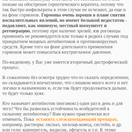
похоже на обострение герпетического кератита, потому что
так быстро инфильтраты в этом случае не исчезают, да еще и
на фоне гормонов.
Гормоны очень хороши в плане снятия
воспалительных явлений, но имеют большой недостаток -
подавляют, как минимум, местный иммунитет и
регенерацию
, поэтому при наличие эрозий, язв роговицы
применять не рекомендуется или только в редких случаях под
прикрытием мощных антибиотиков и противовирусных
средств. Кроме того на фоне длительного применения
гормонов может повыситься внутриглазное давление.
По-видимому, у Вас уже имеется вторичный дистрофический
процесс.
К сожалению без осмотра трудно что-то сказать определенное,
но складывается впечатление, что слишком много всего и нет
логики в назначениях и, если так будет продолжаться дальше,
то будет только хуже.
Кто назначает антибиотик (вигамокс) один раз в день и для
чего? Что бы развилась устойчивость возбудителей к
сильному антибиотику? Вам нужно практически все
отменить. Пока
оставить слезозамещающий препарат,
например, растворы: оксиал, хилозар-комод, систейн, и др.
или гели: корнерегель, видисик, офтагель и т.п. К этому