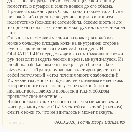
долек. Чеснок раздавить в чесночнице; сок и кашицу
поместить в пузырек и залить водкой до его объема.
Применять можно сразу. Срок годности более года. Если
по какой либо причине введение спирта в организм
недопустимо (вождение автомобиля, беременность и др),
то применять для смачивания кожи рук настой чеснока на
воде.
Смачивать настойкой чеснока на водке (на воде) как
можно большую площадь кожи на внутренней стороне
рук от ладони до локтя не менее 3 раз в день. И
ОБЯЗАТЕЛЬНО перед отходом ко сну. Смачивание кожи
рук позволит вводить чеснок в кровь, минуя желудок. Из
protdt.ru/analitika/transdermalnye-plastyri-chto-eto-takoe-
otzyvy-i-cena «Трансдермальные пластыри представляют
собой популярный метод лечения многих заболеваний.
Их механизм действия обусловлен активным веществом,
которое наносится на основу. Через кожный покров
препарат всасывается в кровоток и таким образом
проявляет свое действие»..
Чтобы не было запаха чеснока после смачивания век и
кожи рук минут через 10-15 мокрой салфеткой (платком)
смыть с кожи то, что не впиталось и может пахнуть.
09.03.2020
Гость Игорь Василенко
ответить