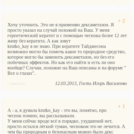
Хочу уточнить. Это не я применяю дексаметазон. Я
просто указал на случай похожий на Ваш. У меня
герпетический кератит и с помощью чеснока более 12 лет
живу без кератита. А как зовут
krutko_kay я не знаю. При кератите Тайджесона
возможно могло бы помочь какое то природное средство,
которое могло бы заменить дексаметазон, но без его
побочных эффектов. Но как его найти и есть ли оно
вообще? Случаи, похожие на Ваш описаны и на форуме "
Все о глазах".
12.03.2013
Гость Игорь Василенко
ответить
А - а, я думала krutko_kay - это вы, понятно, про
чеснок помню, вы рассказывали.
У меня сейчас вроде всё в порядке, ухудшений нет,
просто остался лёгкий туман, чесноком это не лечится. А
чем бы природным и безопасным можно было декс