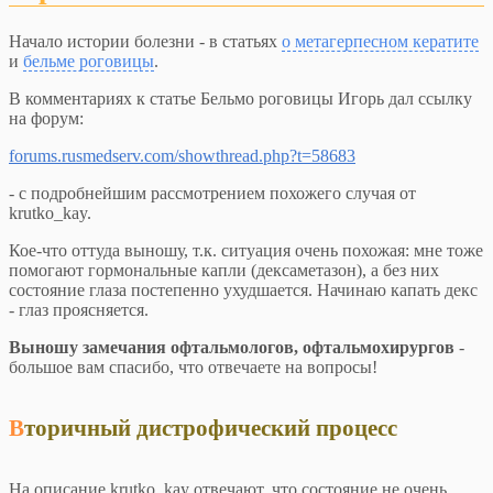
Начало истории болезни - в статьях
о метагерпесном кератите
и
бельме роговицы
.
В комментариях к статье Бельмо роговицы Игорь дал ссылку
на форум:
forums.rusmedserv.com/showthread.php?t=58683
- с подробнейшим рассмотрением похожего случая от
krutko_kay.
Кое-что оттуда выношу, т.к. ситуация очень похожая: мне тоже
помогают гормональные капли (дексаметазон), а без них
состояние глаза постепенно ухудшается. Начинаю капать декс
- глаз проясняется.
Выношу замечания офтальмологов, офтальмохирургов
-
большое вам спасибо, что отвечаете на вопросы!
Вторичный дистрофический процесс
На описание krutko_kay отвечают, что состояние не очень