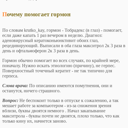
Почему помогает гормон
По словам krutko_kay, гормон - Тобрадекс (в глаз) - помогает,
если даже капать 1 раз вечером в неделю. Диагноз:
аденовирусный кератоконьюнктивит обоих глаз,
рецедивирующий. Выписали в оба глаза макситрол 2к 3 раза в
день и офтальмоферон 2к 3 раза в день.
Гормон обычно помогает во всех случаях, по крайней мере,
поначалу. Нужно искать этиологию (причину), не герпес.
Поверхностный точечный кератит - не так типично для
герпеса.
Слова врача:
По описанию имеются помутнения, они и
останутся, ничего страшного.
Вопрос:
Не беспокоит только в отпуске к сожалению, а так
мешает работе за компьютером - из-за снижения зрения
вблизи, буквы двоятся немного . Начал закапывание
макситрола - буквы почти не двоятся, плохо только, что как
только кину их, начнется заново.