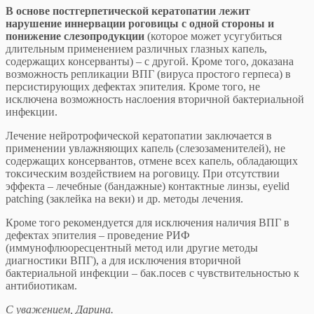
В основе постгерпетической кератопатии лежит
нарушение иннервации роговицы с одной стороны и
понижение слезопродукции
(которое может усугубиться
длительным применением различных глазных капель,
содержащих консерванты) – с другой. Кроме того, доказана
возможность репликации ВПГ (вируса простого герпеса) в
персистирующих дефектах эпителия. Кроме того, не
исключена возможность наслоения вторичной бактериальной
инфекции.
Лечение нейротрофической кератопатии заключается в
применении увлажняющих капель (слезозаменителей), не
содержащих консервантов, отмене всех капель, обладающих
токсическим воздействием на роговицу. При отсутствии
эффекта – лечебные (бандажные) контактные линзы, eyelid
patching (заклейка на веки) и др. методы лечения.
Кроме того рекомендуется для исключения наличия ВПГ в
дефектах эпителия – проведение РИФ
(иммунофлюоресцентный метод или другие методы
диагностики ВПГ), а для исключения вторичной
бактериальной инфекции – бак.посев с чувствительностью к
антибиотикам.
С уважением, Дарина.