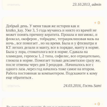
23.10.2013
admin
ответить
Добрый день. У меня такая же история как и
krutko_kay. Уже 3, 5 года мучаюсь и никто из врачей не
может понять причину кератита. Прошла и вигамокс, и
флоксал, окоферон , тобрадекс, тетрациклиновая мазь на
ночь , все помогает , но на время. Была и у фтизиатра и
КТ легких делали и манту, все в порядке, манту в норме.
Была у лора, стоматолога все в норме. Сдавала на
хламидии, герпесы 1, 2 типа, сифилис, все отрицательно,
глюкоза в норме. Помогает только дексаметазон сразу же,
после отмены через дня 3 рецидив . Начиналось все с
одного лаза ,через год началось тоже самое на втором.
Работа постоянная за компьютером. Подскажите к кому
еще обратиться .
24.03.2016
Гость Sami
ответить