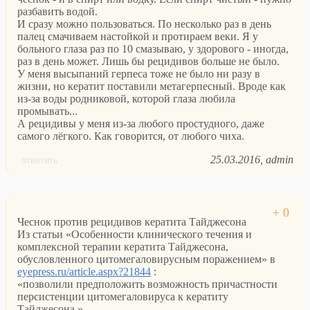
разбавить водой.
И сразу можно пользоваться. По несколько раз в день
палец смачиваем настойкой и протираем веки. Я у
больного глаза раз по 10 смазываю, у здорового - иногда,
раз в день может. Лишь бы рецидивов больше не было.
У меня высыпаний герпеса тоже не было ни разу в
жизни, но кератит поставили метагерпесный. Вроде как
из-за воды родниковой, которой глаза любила
промывать...
А рецидивы у меня из-за любого простудного, даже
самого лёгкого. Как говорится, от любого чиха.
25.03.2016
admin
ответить
Чеснок против рецидивов кератита Тайджесона
Из статьи «Особенности клинического течения и
комплексной терапии кератита Тайджесона,
обусловленного цитомегаловирусным поражением» в
eyepress.ru/article.aspx?21844
:
«позволили предположить возможность причастности
персистенции цитомегаловируса к кератиту
Тайджесона.»