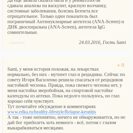
Да еще забыла сказать была и у ревматологов
сдавала анализы на васкулит, красную волчанку,
системные заболевания, болезнь Бехчета все
отрицательное. Только один показатель был
пограничный Антинуклеарные антитела (ANA-Screen) и
ДНК двоспиральна (ANA-Screen), антитела IgG
сомнительные.
24.03.2016
Гость Sami
ответить
Sami, у меня история похожая, на лекарствах
нормально, без них - мутнеет глаз и рецидивы. Сейчас по
совету Игоря Василенко решила спасаться от рецидивов
настойкой чеснока. Правда, пока свежего чеснока нет, у
меня настойка зверобойная, на спиртовой настойке
календулы из аптеки. Пока недолго пользуюсь, но глаз
хорошо себя чувствует.
Тут почитайте обсуждение в комментариях
www.edka.ru/healthy-lifestyle/Relapse-keratitis
А так - тоже непонятно, ничего не обнаруживается, но не
дай бог приболеть хоть немного - всё, потом с глазом
выкарабкиваться месяцами.