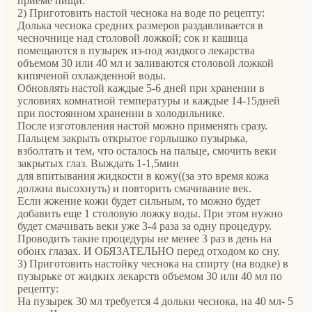
приеме пищи.
2) Приготовить настой чеснока на воде по рецепту:
Долька чеснока средних размеров раздавливается в
чесночнице над столовой ложкой; сок и кашица
помещаются в пузырек из-под жидкого лекарства
объемом 30 или 40 мл и заливаются столовой ложкой
кипяченой охлажденной воды.
Обновлять настой каждые 5-6 дней при хранении в
условиях комнатной температуры и каждые 14-15дней
при постоянном хранении в холодильнике.
После изготовления настой можно применять сразу.
Пальцем закрыть открытое горлышко пузырька,
взболтать и тем, что осталось на пальце, смочить веки
закрытых глаз. Выждать 1-1,5мин
для впитывания жидкости в кожу((за это время кожа
должна высохнуть) и повторить смачивание век.
Если жжение кожи будет сильным, то можно будет
добавить еще 1 столовую ложку воды. При этом нужно
будет смачивать веки уже 3-4 раза за одну процедуру.
Проводить такие процедуры не менее 3 раз в день на
обоих глазах. И ОБЯЗАТЕЛЬНО перед отходом ко сну.
3) Приготовить настойку чеснока на спирту (на водке) в
пузырьке от жидких лекарств объемом 30 или 40 мл по
рецепту:
На пузырек 30 мл требуется 4 дольки чеснока, на 40 мл- 5