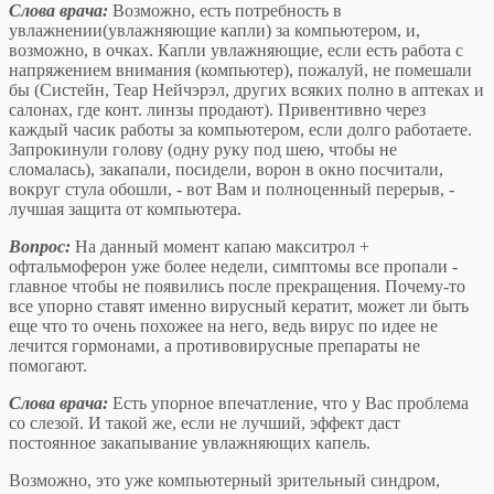
Слова врача:
Возможно, есть потребность в
увлажнении(увлажняющие капли) за компьютером, и,
возможно, в очках. Капли увлажняющие, если есть работа с
напряжением внимания (компьютер), пожалуй, не помешали
бы (Систейн, Теар Нейчэрэл, других всяких полно в аптеках и
салонах, где конт. линзы продают). Привентивно через
каждый часик работы за компьютером, если долго работаете.
Запрокинули голову (одну руку под шею, чтобы не
сломалась), закапали, посидели, ворон в окно посчитали,
вокруг стула обошли, - вот Вам и полноценный перерыв, -
лучшая защита от компьютера.
Вопрос:
На данный момент капаю макситрол +
офтальмоферон уже более недели, симптомы все пропали -
главное чтобы не появились после прекращения. Почему-то
все упорно ставят именно вирусный кератит, может ли быть
еще что то очень похожее на него, ведь вирус по идее не
лечится гормонами, а противовирусные препараты не
помогают.
Слова врача:
Есть упорное впечатление, что у Вас проблема
со слезой. И такой же, если не лучший, эффект даст
постоянное закапывание увлажняющих капель.
Возможно, это уже компьютерный зрительный синдром,