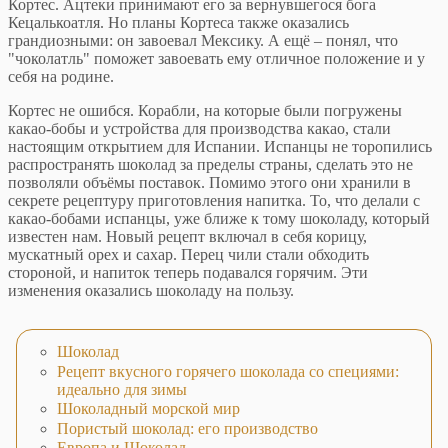
Кортес. Ацтеки принимают его за вернувшегося бога
Кецалькоатля. Но планы Кортеса также оказались
грандиозными: он завоевал Мексику. А ещё – понял, что
"чоколатль" поможет завоевать ему отличное положение и у
себя на родине.
Кортес не ошибся. Корабли, на которые были погружены
какао-бобы и устройства для производства какао, стали
настоящим открытием для Испании. Испанцы не торопились
распространять шоколад за пределы страны, сделать это не
позволяли объёмы поставок. Помимо этого они хранили в
секрете рецептуру приготовления напитка. То, что делали с
какао-бобами испанцы, уже ближе к тому шоколаду, который
известен нам. Новый рецепт включал в себя корицу,
мускатный орех и сахар. Перец чили стали обходить
стороной, и напиток теперь подавался горячим. Эти
изменения оказались шоколаду на пользу.
Шоколад
Рецепт вкусного горячего шоколада со специями:
идеально для зимы
Шоколадный морской мир
Пористый шоколад: его производство
Европа и Шоколад