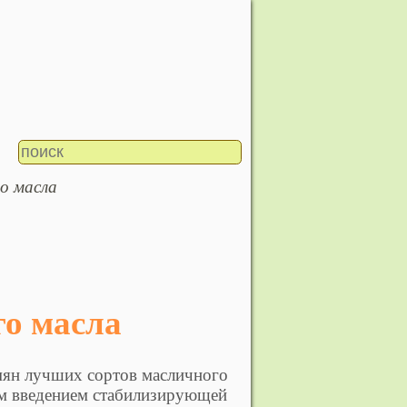
го масла
го масла
мян лучших сортов масличного
им введением стабилизирующей