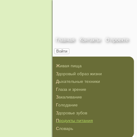
Главная
Контакты
О проекте
Войти
Живая пища
Здоровый образ жизни
Дыхательные техники
Глаза и зрение
Закаливание
Голодание
Здоровье зубов
Продукты питания
Словарь