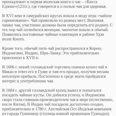
принадлежит и первая японская книга о чае – «Кисса
Едзеки»(1211г.), где говорится и о пользе чая для здоровья.
В XVI веке в самурайских кругах вошла в моду игра «чайное
соревнование». Чай привозили из разных мест. Выпивая
чашку чая, участники должны были определить его родину. С
тех пор чай полюбился японцам, чаепитие вошло в обычай.
Появились постоянные чайные плантации в районе Удзи
возле Киото.
Кроме того, обычай пить чай распространился в Корею,
Индонезию, Индию, Шри-Ланку. Это приблизительно
произошло в XVII в.
В 1606 г. некий голландский торговец сначала купил чай в
Макао и отвез его в Гуаву и там его продал, получив весьма
неплохую прибыль. Постепенно в среде знати пробудился
интерес к употреблению чая.
В 1684 г. другой голландский купец вывез и попытался
посадить чайные кусты. Он добился успеха, и Индонезия
скоро стала главным производителем чая в мире (естественно,
после Китая). В Индии чай посадили достаточно поздно,
приблизительно в 1780 г. Английская Ост-Индская компания
из города Гуаньчжоу (столица южной провинции Гуаньдун)