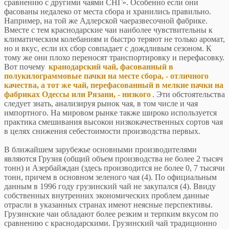
сравнению с другими чаями СНГ». Особенно если они
фасованы недалеко от места сбора и хранились правильно.
Например, на той же Адлерской чаеразвесочной фабрике.
Вместе с тем краснодарские чаи наиболее чувствительны к
климатическим колебаниям и быстро теряют не только аромат,
но и вкус, если их сбор совпадает с дождливым сезоном. К
тому же они плохо переносят транспортировку и перефасовку.
Вот почему
кранодарский чай, фасованный в
полукилограммовые пачки на месте сбора, - отличного
качества, а тот же чай, перефасованный в мелкие пачки на
фабриках Одессы или Рязани, - низкого
. Эти обстоятельства
следует знать, анализируя рынок чая, в том числе и чая
импортного. На мировом рынке также широко используется
практика смешивания высокои низкокачественных сортов чая
в целях снижения себестоимости производства первых.
В ближайшем зарубежье основными производителями
являются Грузия (общий объем производства не более 2 тысяч
тонн) и Азербайждан (здесь производится не более 0, 7 тысячи
тонн, причем в основном зеленого чая (4). По официальным
данным в 1996 году грузинский чай не закупался (4). Ввиду
собственных внутренних экономических проблем данные
отрасли в указанных странах имеют неясные перспективы.
Грузинские чаи обладают более резким и терпким вкусом по
сравнению с краснодарскими. Грузинский чай традиционно