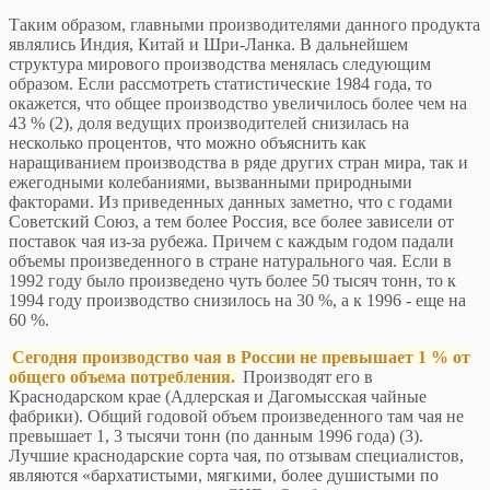
Таким образом, главными производителями данного продукта
являлись Индия, Китай и Шри-Ланка. В дальнейшем
структура мирового производства менялась следующим
образом. Если рассмотреть статистические 1984 года, то
окажется, что общее производство увеличилось более чем на
43 % (2), доля ведущих производителей снизилась на
несколько процентов, что можно объяснить как
наращиванием производства в ряде других стран мира, так и
ежегодными колебаниями, вызванными природными
факторами. Из приведенных данных заметно, что с годами
Советский Союз, а тем более Россия, все более зависели от
поставок чая из-за рубежа. Причем с каждым годом падали
объемы произведенного в стране натурального чая. Если в
1992 году было произведено чуть более 50 тысяч тонн, то к
1994 году производство снизилось на 30 %, а к 1996 - еще на
60 %.
Сегодня производство чая в России не превышает 1 % от
общего объема потребления.
Производят его в
Краснодарском крае (Адлерская и Дагомысская чайные
фабрики). Общий годовой объем произведенного там чая не
превышает 1, 3 тысячи тонн (по данным 1996 года) (3).
Лучшие краснодарские сорта чая, по отзывам специалистов,
являются «бархатистыми, мягкими, более душистыми по