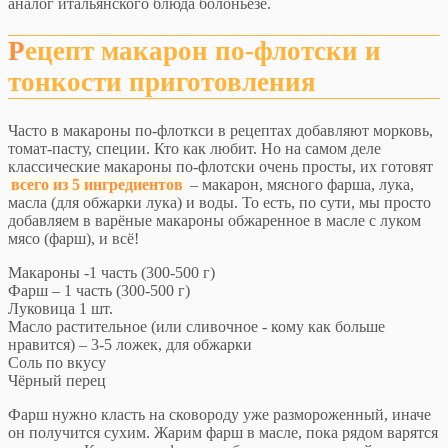
аналог итальянского блюда болоньезе.
Рецепт макарон по-флотски и
тонкости приготовления
Часто в макароны по-флоткси в рецептах добавляют морковь,
томат-пасту, специи. Кто как любит. Но на самом деле
классические макароны по-флотски очень просты, их готовят
всего из 5 ингредиентов
– макарон, мясного фарша, лука,
масла (для обжарки лука) и воды. То есть, по сути, мы просто
добавляем в варёные макароны обжаренное в масле с луком
мясо (фарш), и всё!
Макароны -1 часть (300-500 г)
Фарш – 1 часть (300-500 г)
Луковица 1 шт.
Масло растительное (или сливочное - кому как больше
нравится) – 3-5 ложек, для обжарки
Соль по вкусу
Чёрный перец
Фарш нужно класть на сковороду уже размороженный, иначе
он получится сухим. Жарим фарш в масле, пока рядом варятся