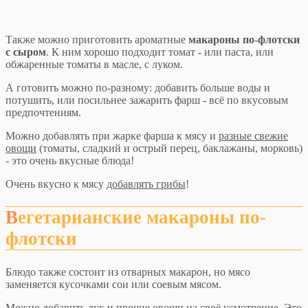
Также можно приготовить ароматные
макароны по-флотски
с сыром
. К ним хорошо подходит томат - или паста, или
обжаренные томаты в масле, с луком.
А готовить можно по-разному: добавить больше воды и
потушить, или посильнее зажарить фарш - всё по вкусовым
предпочтениям.
Можно добавлять при жарке фарша к мясу и
разные свежие
овощи
(томаты, сладкий и острый перец, баклажаны, морковь)
- это очень вкусные блюда!
Очень вкусно к мясу
добавлять грибы
!
Вегетарианские макароны по-
флотски
Блюдо также состоит из отварных макарон, но мясо
заменяется кусочками сои или соевым мясом.
Можно добавить лук и прочие овощи на своё усмотрение. Это