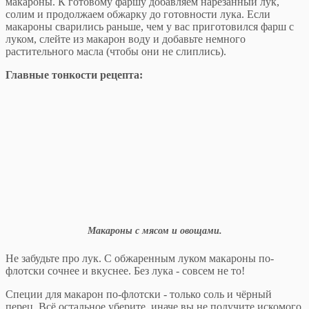
макароны. К готовому фаршу добавляем нарезанный лук,
солим и продолжаем обжарку до готовности лука. Если
макароны сварились раньше, чем у вас приготовился фарш с
луком, слейте из макарон воду и добавьте немного
растительного масла (чтобы они не слиплись).
Главные тонкости рецепта:
Макароны с мясом и овощами.
Не забудьте про лук. С обжаренным луком макароны по-
флотски сочнее и вкуснее. Без лука - совсем не то!
Специи для макарон по-флотски - только соль и чёрный
перец. Всё остальное уберите, иначе вы не получите искомого