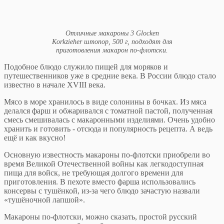
Отличные макароны 3 Glocken
Korkzieher штопор, 500 г, подходят для
приготовления макарон по-флотски.
Подобное блюдо служило пищей для моряков и
путешественников уже в средние века. В России блюдо стало
известно в начале XVIII века.
Мясо в море хранилось в виде солонины в бочках. Из мяса
делался фарш и обжаривался с томатной пастой, полученная
смесь смешивалась с макаронными изделиями. Очень удобно
хранить и готовить - отсюда и популярность рецепта. А ведь
ещё и как вкусно!
Основную известность макароны по-флотски приобрели во
время Великой Отечественной войны как легкодоступная
пища для войск, не требующая долгого времени для
приготовления. В пехоте вместо фарша использовались
консервы с тушёнкой, из-за чего блюдо зачастую назвали
«тушёночной лапшой».
Макароны по-флотски, можно сказать, простой русский