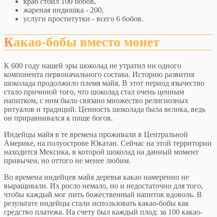
краб стоил 100 бобов,
жареная индюшка - 200,
услуги проститутки - всего 6 бобов.
Какао-бобы вместо монет
К 600 году нашей эры шоколад не утратил ни одного
компонента первоначального состава. Историю развития
шоколада продолжило племя майя. В этот период язычество
стало причиной того, что шоколад стал очень ценным
напитком, с ним было связано множество религиозных
ритуалов и традиций. Ценность шоколада была велика, ведь
он приравнивался к пище богов.
Индейцы майя в те времена проживали в Центральной
Америке, на полуострове Юкатан. Сейчас на этой территории
находится Мексика, в которой шоколад на данный момент
привычен, но оттого не менее любим.
Во времена индейцев майя деревья какао намеренно не
выращивали. Их росло немало, но и недостаточно для того,
чтобы каждый мог пить божественный напиток вдоволь. В
результате индейцы стали использовать какао-бобы как
средство платежа. На счету был каждый плод: за 100 какао-