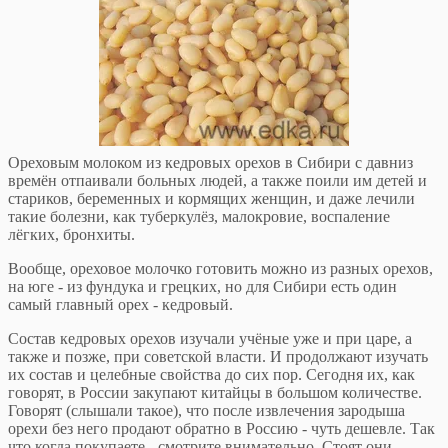
Ореховым молоком из кедровых орехов в Сибири с давниз
времён отпаивали больных людей, а также поили им детей и
стариков, беременных и кормящих женщин, и даже лечили
такие болезни, как туберкулёз, малокровие, воспаление
лёгких, бронхиты.
Вообще, ореховое молочко готовить можно из разных орехов,
на юге - из фундука и грецких, но для Сибири есть один
самый главный орех - кедровый.
Состав кедровых орехов изучали учёные уже и при царе, а
также и позже, при советской власти. И продолжают изучать
их состав и целебные свойства до сих пор. Сегодня их, как
говорят, в России закупают китайцы в большом количестве.
Говорят (слышали такое), что после извлечения зародыша
орехи без него продают обратно в Россию - чуть дешевле. Так
что когда покупаете - смотрите внимательно. Стоят они