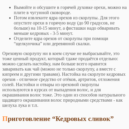
Вымойте и обсушите в горячей духовке орехи, можно на
плите в чугунной сковороде.
Потом извлеките ядра орехов из скорлупы. Для этого
опустите орехи в горячую воду (до 90 градусов, не
больше) на 10-15 минут, а фисташки надо обваривать
меньше кедровых - 3-5 минут.
Отделите ядра орехов от скорлупы при помощи
“щелкунчика” или деревянной скалки.
Ореховую скорлупу ни в коем случае не выбрасывайте, это
тоже ценный продукт, который тдаже продаётся отдельно:
можно сделать настойку, нам больше всего нравится
заваривать как чай (можно не только скорлупу, а вместе с
кипреем и другими травами). Настойка на скорлупе кедровых
орехов - отличное средство от отёков, артритов, отложения
солей. Настойки и отвары из ореховой скорлупы
используются в курсах от выпадения волос, и для
окрашивания волос тоже. Это один из способов натурального
щадящего окрашивания волос природными средствами - как
шелуха лука и т.п.
Приготовление “Кедровых сливок”