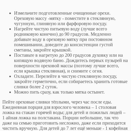
Измельчите подготовленные очищенные орехи.
Ореховую массу -мятку - поместите в стеклянную,
чугунную, глиняную или фарфоровую посуду.
Нагрейте чистую питьевую воду (лучше всего
родниковую конечно) до 90 градусов. Медленно
добавьте воду в ореховую мятку при постоянном
помешивании, доведите до консистенции густой
сметаны, закройте крышкой.
Поставьте в нагретую до 200 градусов духовку или на
кипящую водяную баню. Дождитесь первых пузырей на
поверхности ореховой массы (поэтому лучше всего,
если крышка стеклянная), и снимите с огня.
Охладите. Перелейте в чистую стеклянную посуду,
закройте герметично, если собираетесь хранить готовые
сливки более 2 суток.
Можно пить сразу, как только мятка остынет.
Пейте ореховые сливки тёплыми, через час после еды.
Ежедневная порция для взрослого человека – 1 столовая
ложка на стакан горячей воды; для детей и пожилых людей –
1 айная ложка на полстакана. Порции небольшие, так что
даже на семью приготовить несложно, даже если приходится
чистить вручную. Для детей до 7 лет ещё меньше - 1 кофейная