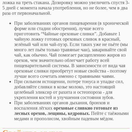
ложка на треть стакана. Дозировку можно увеличить спустя 3-
5 дней с момента начала употребления, но не более, чем в два
раза от первоначальной.
При заболеваниях органов пищеварения (в хронической
форме или стадии обострения), лучше всего
приготовить “Чайные ореховые сливки”. Добавьте 1
чайную ложку готовых ореховых сливок в красный,
зелёный чай или чай-пуэр. Если таких уже не пьёте (мы
много лет пьём только травяные чаи), заваривайте свой
чай, как обычно. Чай помогает расщеплению жиров из
орехов, чем значительно облегчает работу всей
пищеварительной системы. В зависимости от вида чая
ореховые сливки приобретут новые свойства - поэтому
лучше всего сочетать именно с травяными чаями.
При сильном истощении, потере тонуса и упадке сил,
добавляйте сливки в козье молоко, это настоящий
целебный эликсир от рахита и остеопороза - для
укрепления костей и улучшения состояния зубов.
При заболеваниях органов дыхания, бронхов и
воспаления лёгких
ореховые сливкио готовьте из
лесных орехов, лещины, кедровых.
Пейте с таёжными
медами и прополисом, хвойным падевым мёдом.