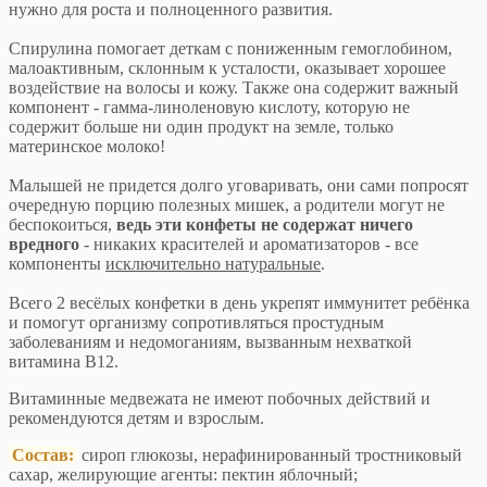
нужно для роста и полноценного развития.
Спирулина помогает деткам с пониженным гемоглобином,
малоактивным, склонным к усталости, оказывает хорошее
воздействие на волосы и кожу. Также она содержит важный
компонент - гамма-линоленовую кислоту, которую не
содержит больше ни один продукт на земле, только
материнское молоко!
Малышей не придется долго уговаривать, они сами попросят
очередную порцию полезных мишек, а родители могут не
беспокоиться,
ведь эти конфеты не содержат ничего
вредного
- никаких красителей и ароматизаторов - все
компоненты
исключительно натуральные
.
Всего 2 весёлых конфетки в день укрепят иммунитет ребёнка
и помогут организму сопротивляться простудным
заболеваниям и недомоганиям, вызванным нехваткой
витамина В12.
Витаминные медвежата не имеют побочных действий и
рекомендуются детям и взрослым.
Состав:
сироп глюкозы, нерафинированный тростниковый
сахар, желирующие агенты: пектин яблочный;