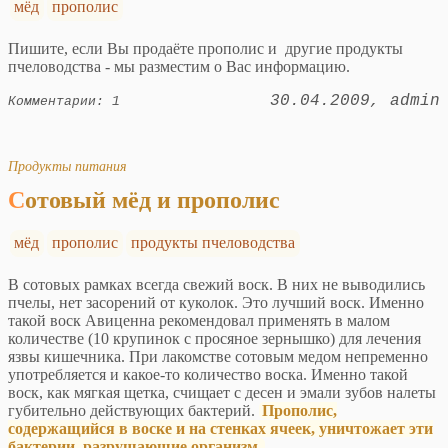
мёд
прополис
Пишите, если Вы продаёте прополис и другие продукты
пчеловодства - мы разместим о Вас информацию.
30.04.2009
admin
Комментарии: 1
Продукты питания
Сотовый мёд и прополис
мёд
прополис
продукты пчеловодства
В сотовых рамках всегда свежий воск. В них не выводились
пчелы, нет засорений от куколок. Это лучший воск. Именно
такой воск Авиценна рекомендовал применять в малом
количестве (10 крупинок с просяное зернышко) для лечения
язвы кишечника. При лакомстве сотовым медом непременно
употребляется и какое-то количество воска. Именно такой
воск, как мягкая щетка, счищает с десен и эмали зубов налеты
губительно действующих бактерий.
Прополис,
содержащийся в воске и на стенках ячеек, уничтожает эти
бактерии, разрушающие организм.