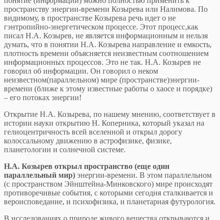
понятие (информации) можно полностью применить к
пространству энергии-времени Козырева или Налимова. По
видимому, в пространстве Козырева речь идет о не
гэнтропийно-энергетическом процессе. Этот процесс,как
писал Н.А. Козырев, не является информационным и нельзя
думать, что в понятии Н.А. Козырева направление и емкость,
плотность времени объясняется неизвестным соотношением
информационных процессов. Это не так. Н.А. Козырев не
говорил об информации. Он говорил о неком
неизвестном(параллельном) мире (пространстве)энергии-
времени (ближе к этому известные работы о хаосе и порядке)
– его потоках энергии!
Открытие Н.А. Козырева, по нашему мнению, соответствует в
истории науки открытию Н. Коперника, который указал на
гелиоцентричность всей вселенной и открыл дорогу
колоссальному движению в астрофизике, физике,
планетологии и солнечной системе.
Н.А. Козырев
открыл пространство (еще один
параллельный мир)
энергии-времени. В этом параллельном
(с пространством Эйнштейна-Минковского) мире происходят
противоречивые события, с которыми сегодня сталкивается и
вероисповедание, и психофизика, и планетарная футурология.
В исследованиях о природе живого вещества открываются и