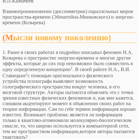
В.П.Казначеев
Взаимопроникновение (диссимметрии) параллельных миров
пространства-времени (Эйнштейна-Минковского) и энергии-
времени (Козырева)
(Мысли новому поколению)
1. Ранее в своих работах я подробно описывал феномен Н.А.
Козырева о пространстве энергии-времени и многие другие
эффекты, которые до сих пор невозможно было совместить в
1
одну определенную концепцию
. В своей работе Н.А., В.И.
2
Ставицкие
с помощью оригинального физического
устройства психографа выявляют возможность
голографического пространства вокруг человека, в его
мозговой структуре. Авторы пытаются объяснять это с точки
зрения известных физических феноменов и, как мне кажется,
слишком акцентируют момент в объяснении своих работ на
теории информации. Сам по себе термин информация хорошо
известен. Возникает проблема: является ли информация
только в квантово-атомномили молекулярно-биологическом
смысле, то, что широко используется в компьютерной сети,
тем же пространством информации,которое авторы пытаются
трактовать?