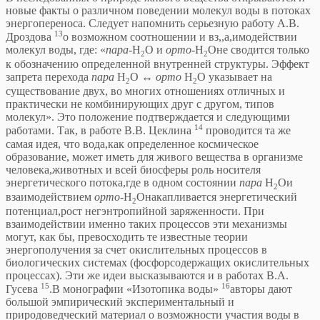
новые факты о различном поведении молекул воды в потоках
энергопереноса. Следует напомнить серьезную работу А.В.
13
Дроздова
о возможном соотношении и вз,,а,имодействии
молекул воды, где: «
пара
-Н
О и
орто-
Н
Оне сводится только
2
2
к обозначению определенной внутренней структуры. Эффект
запрета перехода
пара
Н
О ↔
орто
Н
О указывает на
2
2
существование двух, во многих отношениях отличных и
практически не комбинирующих друг с другом, типов
молекул». Это положение подтверждается и следующими
14
работами. Так, в работе В.В. Цеклина
проводится та же
самая идея, что вода,как определенное космическое
образование, может иметь для живого вещества в организме
человека,животных и всей биосферы роль носителя
энергетического потока,где в одном состоянии
пара
Н
Ои
2
взаимодействием
орто-
Н
Онакапливается энергетический
2
потенциал,рост негэнтропийной заряженности. При
взаимодействии именно таких процессов эти механизмы
могут, как бы, превосходить те известные теории
энергополучения за счет окислительных процессов в
биологических системах (фосфорсодержащих окислительных
процессах). Эти же идеи высказываются и в работах В.А.
15
16
Гусева
.В монографии «Изотопика воды»
авторы дают
большой эмпирический экспериментальный и
природоведческий материал о возможности участия воды в