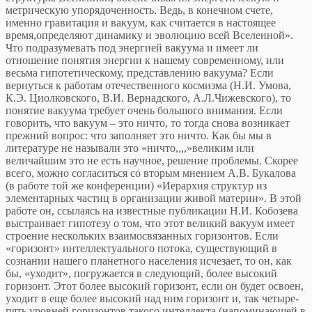
метрическую упорядоченность. Ведь, в конечном счете,
именно гравитация и вакуум, как считается в настоящее
время,определяют динамику и эволюцию всей Вселенной».
Что подразумевать под энергией вакуума и имеет ли
отношение понятия энергии к нашему современному, или
весьма гипотетическому, представлению вакуума? Если
вернуться к работам отечественного космизма (Н.И. Умова,
К.Э. Циолковского, В.И. Вернадского, А.Л.Чижевского), то
понятие вакуума требует очень большого внимания. Если
говорить, что вакуум – это ничто, то тогда снова возникает
прежний вопрос: что заполняет это ничто. Как бы мы в
литературе не называли это «ничто,,,,»великим или
величайшим это не есть научное, решение проблемы. Скорее
всего, можно согласиться со вторым мнением А.В. Букалова
(в работе той же конференции) «Иерархия структур из
элементарных частиц в организации живой материи». В этой
работе он, ссылаясь на известные публикации Н.И. Кобозева
выстраивает гипотезу о том, что этот великий вакуум имеет
строение нескольких взаимосвязанных горизонтов. Если
«горизонт» интеллектуального потока, существующий в
сознании нашего планетного населения исчезает, то он, как
бы, «уходит», погружается в следующий, более высокий
горизонт. Этот более высокий горизонт, если он будет освоен,
уходит в еще более высокий над ним горизонт и, так четыре-
пять уровней горизонтов такого интеллекта (напоминающей в