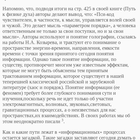
Напомню, что, подводя итоги на стр. 425 в своей книге (Путь
к физике духа) авторы делают вывод, что: «Пси-код
чувствителен, в частности, к мысли, управляется волей своей
и чужой. Это делает мысль «параметром порядка», а человека
ответственным не только за свои поступки, но и за свои
мысли». Авторы используют и понятие голографии, ссылаясь
на работы Н.А. Козырева, и трактуют его понимание о
пространстве энергии-времени, направления, емкости
времени с точки зрения принятого сегодня понятия
информации. Однако такое понятие информации, по
существу, противоречит многим уже известным эффектам,
которые не могут быть объяснены тем принятым
трактованием информации, которое существует в нашей
теперешней классической российской и зарубежной
литературе (хаос и порядок). Понятие информации (ее
феномен) требует более глубокого понимания сути и
изучения,поскольку речь не идет только об участии
электромагнитных, волновых, звуковых,световых,
гравитационных процессах, а о неизвестных для нас
пространствах,их взаимодействиях. В своих работах мы об
3
этом неоднократно писали
.
Как и какие пути лежат в «информационных» процессах
остается загадкой. Такие загадки заставляют сегодня думать о