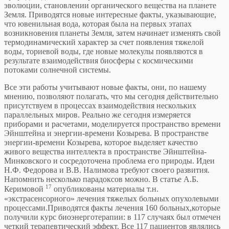
эволюции, становлении органического вещества на планете
Земля. Приводятся новые интересные факты, указывающие,
что ювенильная вода, которая была на первых этапах
возникновения планеты Земля, затем начинает изменять свой
термодинамический характер за счет появления тяжелой
воды, ториевой воды, где новые молекулы появляются в
результате взаимодействия биосферы с космическими
потоками солнечной системы.
Все эти работы учитывают новые факты, они, по нашему
мнению, позволяют полагать, что мы сегодня действительно
присутствуем в процессах взаимодействия нескольких
параллельных миров. Реально же сегодня измеряется
приборами и расчетами, моделируется пространство времени
Эйнштейна и энергии-времени Козырева. В пространстве
энергии-времени Козырева, которое выделяет качество
живого вещества интеллекта в пространстве Эйнштейна-
Минковского и сосредоточена проблема его природы. Идеи
Н.Ф. Федорова и В.В. Налимова требуют своего развития.
Напомнить несколько парадоксов можно. В статье А.Б.
17
Керимовой
опубликованы материалы т.н.
«экстрасенсорного» лечения тяжелых больных опухолевыми
процессами.Приводятся факты лечения 160 больных,которые
получили курс биоэнерготерапии: в 117 случаях был отмечен
четкий терапевтический эффект. Все 117 пациентов являлись