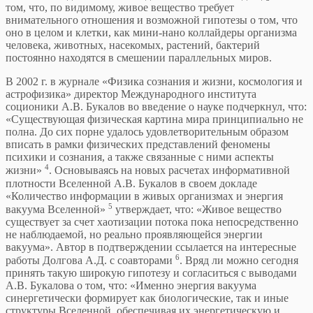
том, что, по видимому, живое вещество требует
внимательного отношения и возможной гипотезы о том, что
оно в целом и клетки, как мини-нано коллайдеры организма
человека, животных, насекомых, растений, бактерий
постоянно находятся в смешении параллельных миров.
В 2002 г. в журнале «Физика сознания и жизни, космология и
астрофизика» директор Международного института
соционики А.В. Букалов во введение о науке подчеркнул, что:
«Существующая физическая картина мира принципиально не
полна. До сих порне удалось удовлетворительным образом
вписать в рамки физических представлений феномены
психики и сознания, а также связанные с ними аспекты
4
жизни»
. Основываясь на новых расчетах информативной
плотности Вселенной А.В. Букалов в своем докладе
«Количество информации в живых организмах и энергия
5
вакуума Вселенной»
утверждает, что: «Живое вещество
существует за счет хаотизации потока пока непосредственно
не наблюдаемой, но реально проявляющейся энергии
вакуума». Автор в подтверждении ссылается на интересные
6
работы Долгова А.Д. с соавторами
. Вряд ли можно сегодня
принять такую широкую гипотезу и согласиться с выводами
А.В. Букалова о том, что: «Именно энергия вакуума
синергетически формирует как биологические, так и иные
структуры Вселенной, обеспечивая их энергетическую и