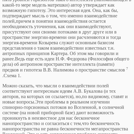
какой-то мере модель матрешки) автор утверждает как
возможную гипотезу. Это интересная идея. Она, как бы,
подтверждает мысль о том, что именно взаимодействие
полей,причем в понятии взаимодействия остается
необходимость уточнения, как они взаимодействуют,
присутствуют они своими потоками в друг друге или в
пространстве энергии-времени они расчленяются и тогда
энергия-времени Козырева служит основным базисом
представления о таком взаимодействии известных т.н.
антропных принципов Картера. Об этом мы говорили и
ранее.Ведь еще есть идеи Н.Ф. Федорова (Философия общего
дела) об антропном пространстве интеллекта (памяти)
7
предков и гипотеза В.В. Налимова о пространстве смыслов
.Схема 1.
Можно сказать, что мысли о взаимодействии полей
соответствуют интересным идеям А.В. Букалова (и тех
авторов, на которых он ссылается), но,по видимому, ставят и
новые вопросы.Эти проблемы в реальном изучении
спинорно-торсионных потоков во Вселенной, в солнечной
системе (на новой приборной базе) дают возможность
проникнуть в неизвестное для нас бесконечное
нанопространство и согласиться с тем,что бесконечность
нанопространства не равна бесконечности мегапространства