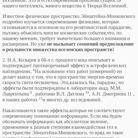
Вселенной. Это и есть современная проблема сущности
нашего интеллекта, живого вещества и Творца Вселенной.
Известное физическое пространство Эйнштейна-Минковского
подробно изучается современными физиками, которые
основываются в основном на его релятивистской парадигме,
пытаясь объяснить многие космические события,что, по
нашему мнению, требует значительно большего внимания и
расширения. Но уже
не вызывает сомнений предположение
о реальности
множества
вселенских пространств!
2. Н.А. Козырев в 60-х г. прошлого века описывает и
подтверждает противоречивый эффект в астрофизических
8
наблюдениях.
На основании этих работ (измерений) он
делает вывод о том, что в пространстве энергии-времени
скорость света бесконечна. Это,казалось бы, парадокс, но
эффекты были подтверждены в лаборатории акад. М.М.
9
10
Лаврентьева
, работами В.Л. Дятлова
, А.Н. Дмитриева 11 ,
12
в наших работах
и многих др. исследований.
Накапливаются такие эффекты,которые не соответствуют
современному пониманию информации. Если мы будем
обозначать информацию как абсолютное явление,
применимое к разным степеням взаимодействия тел в
пространстве Эйнштейна-Минковского, то вряд ли такое