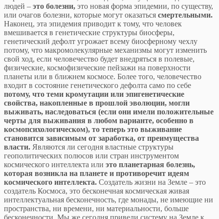
людей –
это болезни,
это новая форма эпидемии, по существу,
или очагов болезни, которые могут оказаться
смертельными.
Наконец, эта эпидемия приводит к тому, что человек
вмешивается в генетические структуры биосферы,
генетический дефолт угрожает всему биосферному чехлу
потому, что макромолекулярные механизмы могут изменить
свой ход, если человечество будет внедряться в полевые,
физические, космофизические пейзажи на поверхности
планеты или в ближнем космосе. Более того, человечество
входит в состояние генетического дефолта само по себе
потому, что теми кромутации или эпигенетические
свойства, накопленные в прошлой эволюции, могли
выживать, наследоваться (если они имели положительные
черты для выживания в любом варианте, особенно в
космопсихологическом), то теперь это выживание
становится зависимым от заработка, от преимущества
власти.
Являются ли сегодня властные структуры
геополитических полюсов или стран инструментом
космического интеллекта или
это планетарная болезнь,
которая возникла на планете и противоречит идеям
космического интеллекта.
Создатель жизни на Земле – это
создатель Космоса, это бесконечная космическая живая
интеллектуальная бесконечность, где монады, не имеющие ни
пространства, ни времени, ни материальности, больше
бесконечности. Мы же сегодня привели систему на Земле к