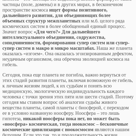
частицы (поле, домены) и в других мирах, в бесконечном
пространстве космоса
ищет формы позитивного,
дальнейшего развития, для объединяющих более
объемных структур межпланетных
или м.б. целого ряда
космических систем в более обобщенный единый процесс.
Значит вопрос
«Для чего?» Для дальнейшего
интеллектуального объединения, содружества,
соподчиненности, формирования супер систем или супер-
супер систем в макро и микро масштабах.
Наша же планета
оказалась «изгоем». Она оказалась эгоизированным дефектом,
неудачным организмом, она обречена эволюцией космоса на
гибель.
Сегодня, пока еще планета не погибла, важно вернуться от
этих стадий развития планеты, включая возможную ее гибель,
к личным жизням людей, к их судьбам и понять всю
медицинскую, экологическую индивидуальность каждого
человека с точки зрения этих пяти или шести стадий. Поэтому
сегодня мы ставим вопрос об аналогии судьбы живого
вещества планеты, самой планеты с биосферой, с переходом
ее в условно названную ноосферу. Ноосфера – это лишь
гипотеза,
никакой ноосферы пока нет, но может быть
«ноосфера» космическая, тогда ноокосмос – бесконечные
космические цивилизации с ноокосмосом
являются нашим
будущим. Если это так, то и продолжительность жизни