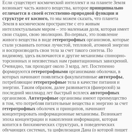
Если существует космический интеллект и на планете Земля
возникает часть живого вещества, которое
принципиально
отличается в своей естественно-природной функции и
структуре от косного,
то мы можем сказать, что планета
Земля в космическом пространстве с его живым
интеллектуальным миром – это маленькая доля, которая имеет
свои стадии, свою эволюцию. Во-первых, это появление
живого вещества в виде
гетеротрофных
организмов, которые
стали усваивать потоки лучистой, тепловой, атомной энергии
и воспроизводить свои тела за счет такого синтеза. По
видимому, здесь включаются и другие механизмы спинорно-
торсионных и неизвестных нам гравитационных завихрений.
Очевидно, так проходит около 3 млрд. лет. Постепенно
формируются
гетеротрофными
организмами оболочки, в
которых начинают появляться факультативные
автотрофы
,
потребляющие
гетеротрофные
тела в качестве питания и
энергии. Таким образом, далее развивается (фанерозой) за
последний миллиард лет быстрый всплеск
автотрофных
организмов.
Автотрофные
организмы имеют преимущество
в том, что потребляя питательные вещества и энергию за счет
гетеротрофных
оболочек и принципов, начинают
концентрировать информационные механизмы. Возникает
эпоха концентрации и накопления информации, которая
копится в биохимических структурах, в поведенческих
обучающих системах, та цифилизация Дана (о которой пишет