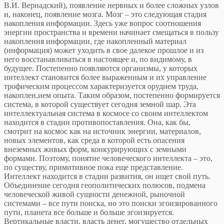
В.И. Вернадский), появление нервных и более сложных узлов
и, наконец, появление мозга. Мозг – это следующая стадия
накопления информации. Здесь уже вопрос соотношения
энергии пространства и времени начинает смещаться в пользу
накопления информации, где накопленный материал
(информация) может уходить в свое далекое прошлое и из
него восстанавливаться в настоящее и, по видимому, в
будущее. Постепенно появляются организмы, у которых
интеллект становится более выраженным и их управление
трофическим процессом характеризуется орудием труда,
накоплен,ием опыта. Таким образом, постепенно формируется
система, в которой существует сегодня земной шар. Эта
интеллектуальная система в космосе со своим интеллектом
находится в стадии противопоставления. Она, как бы,
смотрит на космос как на источник энергии, материалов,
новых элементов, как среда в которой есть опасения
внеземных живых форм, конкурирующих с земными
формами. Поэтому, понятие человеческого интеллекта – это,
по существу, примитивное пока еще представление.
Интеллект находится в стадии развития, он ищет свой путь.
Объединение сегодня геополитических полюсов, подмена
человеческой живой сущности денежной, рыночной
системами – все пути поиска, но это поиски эгоизированного
пути, планета все больше и больше эгоизируется.
Вертикальные власти, власть денег, могущество отдельных