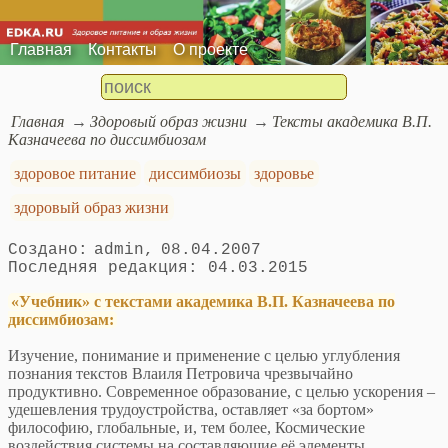
Главная
Контакты
О проекте
Главная
Здоровый образ жизни
Тексты академика В.П.
Казначеева по диссимбиозам
здоровое питание
диссимбиозы
здоровье
здоровый образ жизни
admin
08.04.2007
04.03.2015
«Учебник» с текстами академика В.П. Казначеева по
диссимбиозам:
Изучение, понимание и применение с целью углубления
познания текстов Влаиля Петровича чрезвычайно
продуктивно. Современное образование, с целью ускорения –
удешевления трудоустройства, оставляет «за бортом»
философию, глобальные, и, тем более, Космические
воздействия системы на составляющие её элементы.