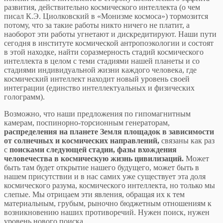
развития, действительно космического интеллекта (о чем
писал К.Э. Циолковский в «Монизме космоса») тормозится
потому, что за такие работы никто ничего не платит, а
наоборот эти работы угнетают и дискредитируют. Наши пути
сегодня в институте космической антропоэкологии и состоят
в этой находке, найти соразмерность стадий космического
интеллекта в целом с теми стадиями нашей планеты и со
стадиями индивидуальной жизни каждого человека, где
космический интеллект находит новый уровень своей
интеграции (единство интеллектуальных и физических
голограмм).
Возможно, что наши предложения по гипомагнитным
камерам, поспинорно-торсионным генераторам,
распределения на планете Земля площадок в зависимости
от солнечных и космических направлений,
связаны как раз
с
поисками следующей стадии, фазы вхождения
человечества
в космическую жизнь цивилизаций.
Может
быть там будет открытие нашего будущего, может быть в
нашем присутствии и в нас самих уже существует эта доля
космического разума, космического интеллекта, но только мы
слепые. Мы отрицаем эти явления, обращая их к тем
материальным, грубым, рыночно бюджетным отношениям к
возникновению наших противоречий. Нужен поиск, нужен
уровень нового поиска.