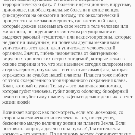
террористическую фазу. И болезни инфекционные, вирусные,
прионовые, нанобактериальные болезни в конце концов
фиксируются на онкологии потому, что онкологический
процесс это та же закономерность, где клеточный клан,
который должен завоевывать свое место в теле человека или
животного, не подчиняется системам регулирования и
выделяет раковый «тушитель» или какие-топрепоны, которые
не дают ни иммунным, ни полевым другим механизмам
уничтожить этот клан, клан уничтожает человеческий
организм. Значит, гибель человечества от бактериально-
вирусных хронических острых эпидемий, которые лежат в
основе старения и то, что мы называем сегодня склерозом или
атеросклерозом, опухолью – и есть та же самая фаза, которая
отражается на судьбах нашей планеты. Планета тоже гибнет
от этого склерогенного эгоизированного сохранения клана.
Клан, который служит Тельцу – это рыночная экономика,
которая губит человека, губит живую оболочку, биосферный
чехол и погубит саму планету. «Деньги делают деньги» за счет
жизни людей
Возникает вопрос: как посмотреть, если это ,возможно, со
стороны космического интеллекта на эту, по существу,
бесконечно малую величину жизни на планете Земля. Если
поставить вопрос, а для чего она нужна? Для интеллекта
космоса – это частица. По видимому, космос формирует такие