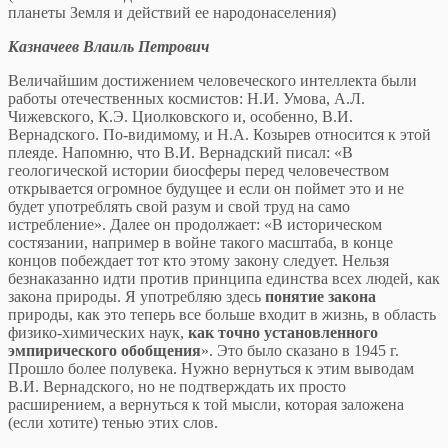
планеты Земля и действий ее народонаселения)
Казначеев Влаиль Петрович
Величайшим достижением человеческого интеллекта были
работы отечественных космистов: Н.И. Умова, А.Л.
Чижевского, К.Э. Циолковского и, особенно, В.И.
Вернадского. По-видимому, и Н.А. Козырев относится к этой
плеяде. Напомню, что В.И. Вернадский писал: «В
геологической истории биосферы перед человечеством
открывается огромное будущее и если он поймет это и не
будет употреблять свой разум и свой труд на само
истребление». Далее он продолжает: «В историческом
состязании, например в войне такого масштаба, в конце
концов побеждает тот кто этому закону следует. Нельзя
безнаказанно идти против принципа единства всех людей, как
закона природы. Я употребляю здесь
понятие закона
природы, как это теперь все больше входит в жизнь, в область
физико-химических наук,
как точно установленного
эмпирического обобщения
». Это было сказано в 1945 г.
Прошло более полувека. Нужно вернуться к этим выводам
В.И. Вернадского, но не подтверждать их просто
расширением, а вернуться к той мысли, которая заложена
(если хотите) тенью этих слов.