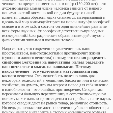
человека за пределы известных нам цифр (150-200 лет)– это
духовно-материальная жизнь человека зависит от нашего
понимания этой космической стадии будущего нашей
планеты. Таким образом, наука смыкается, материальный и
идеальный мир взаимодействуют на новой натурфилософской
основе и в этом м.б. и состоит сегодня дальнейшее развитие
всех форм научных, философских,естественно-природных
исследований.Голографические образы взаимодействуют с
физическими живыми и косными телами.
Надо сказать, что современное увлечение т.н. нано
пространством, нанотехнологиями противоречит жизни
(сущности живого вещества) потому, что
нельзя разделить
симфонию Бетховина на наночатицы, нельзя разделить
наш интеллект и мысль на наномысли. Поэтому
наноувлечение – это увлечение в материальный мир
косного
вещества. Это может быть полезно лишь для
некоторых технологий в медицине, биологии или в сельском
хозяйстве, но думать, что мы откроем новое для себя явление
в нанобиологии – это ошибка, противоречие. Сегодня мы
переживаем большую перепутаницу в естественно-научном
поиске, максимально тратятся деньги на прибыль, на те науки,
которые сегодня дают на рынок товар, рыночную стоимость.
Но ведь рыночная стоимость постепенно убивает общество, а
поиски нашего интеллекта в сторону космического эффекта