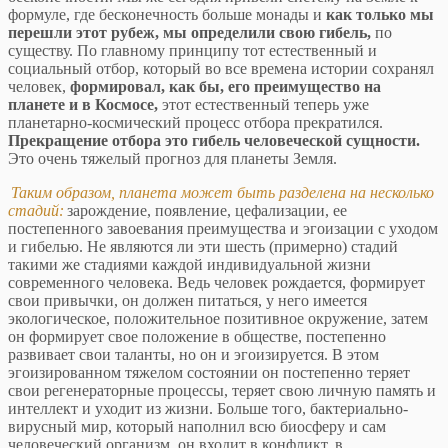
формуле, где бесконечность больше монады и
как только мы
перешли этот рубеж, мы определили свою гибель,
по
существу. По главному принципу тот естественный и
социальный отбор, который во все времена истории сохранял
человек,
формировал, как бы, его преимущество на
планете и в Космосе,
этот естественный теперь уже
планетарно-космический процесс отбора прекратился.
Прекращение отбора это гибель человеческой сущности.
Это очень тяжелый прогноз для планеты Земля.
Таким образом, планета может быть разделена на несколько
стадий:
зарождение, появление, цефализации, ее
постепенного завоевания преимущества и эгоизации с уходом
и гибелью. Не являются ли эти шесть (примерно) стадий
такими же стадиями каждой индивидуальной жизни
современного человека. Ведь человек рождается, формирует
свои привычки, он должен питаться, у него имеется
экологическое, положительное позитивное окружение, затем
он формирует свое положение в обществе, постепенно
развивает свои таланты, но он и эгоизируется. В этом
эгоизированном тяжелом состоянии он постепенно теряет
свои регенераторные процессы, теряет свою личную память и
интеллект и уходит из жизни. Больше того, бактериально-
вирусный мир, который наполнил всю биосферу и сам
человеческий организм, он входит в конфликт, в