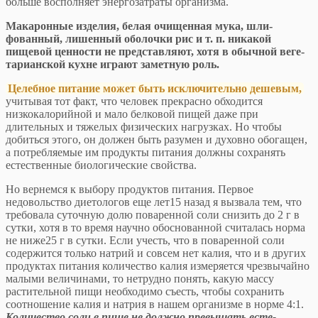
больше восполняет энергозатраты организма.
Макаронные изделия, белая очищенная мука, шли­
фованный, лишенный оболочки рис и т. п. никакой
пищевой ценности не представляют, хотя в обычной веге­
тарианской кухне играют заметную роль.
Целебное питание может быть исключительно де­шевым,
учитывая тот факт, что человек прекрасно об­ходится
низкокалорийной и мало белковой пищей даже при
длительных и тяжелых физических нагрузках. Но чтобы
добиться этого, он должен быть разумен и ду­ховно обогащен,
а потребляемые им продукты питания должны сохранять
естественные биологические свой­ства.
Но вернемся к выбору продуктов питания. Первое
недовольство диетологов еще лет15 назад я вызвала тем, что
требовала суточную долю поваренной соли снизить до 2 г в
сутки, хотя в то время научно обосно­ванной считалась норма
не ниже25 г в сутки. Если учесть, что в поваренной соли
содержится только натрий и совсем нет калия, что и в других
продуктах питания количество калия измеряется чрезвычайно
малыми ве­личинами, то нетрудно понять, какую массу
растительной пищи необходимо съесть, чтобы сохранить
соотно­шение калия и натрия в нашем организме в норме 4:1.
Количество соли в пище не должно превышать есте­