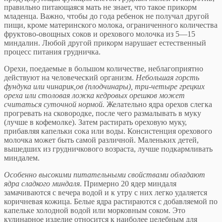
правильно пи­тающаяся мать не знает, что такое прикорм
младенца. Важно, чтобы до года ребенок не получал другой
пищи, кроме материнского молока, ограниченного количе­ства
фруктово-овощных соков и орехового молочка из 5—15
миндалин. Любой другой прикорм нарушает естественный
процесс питания грудничка.
Орехи, поедаемые в большом количестве, неблаго­приятно
действуют на человеческий организм.
Неболь­шая горсть
фундука или чинарик,ов (плодчинары), три-четыре грецких
ореха или столовая ложка кедровых орешков может
считаться суточной нормой.
Желатель­но ядра орехов слегка
прогревать на сковородке, после чего размалывать в муку
(лучше в кофемолке). Затем растирать ореховую муку,
прибавляя капельки сока или воды. Консистенция орехового
молочка может быть самой различной. Маленьких детей,
вышедших из грудничкового возраста, лучше подкармливать
миндалем.
Особенно высокими питательными свойствами обладают
ядра сладкого миндаля
. Примерно 20 ядер миндаля
замачиваются с вечера водой и к утру с них легко удаляется
коричневая кожица. Белые ядра расти­раются с добавляемой по
капельке холодной водой или морковным соком. Это
кулинарное изделие относится к наиболее целебным для