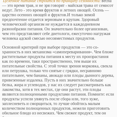
Целебное питание строится по принципу сезонно­сти:
весна
— это время трав, и не зря говорят - майская трава от семисот
недуг. Лето - это время фруктов и летних овощей. Осень —
царство осенних овощей и фруктов.И только зимой
предпочтение от­дается зерновым и крупам. Здоровый
человеческий ор­ганизм не нуждается в каждодневном
разнообразии пи­тания. Он значительно более организован,
чем это представляют себе диетологи, ежесуточно нагружая
че­ловека адской смесью несовместимых продуктов.
Основной критерий при выборе продуктов — это со­
хранность в них механизма «самопереваривания». Чем ближе
растительные продукты питания к месту их про­израстания
как по времени, таки пространственно, тем выше их
питательные свойства. С этой точки зрения морковка, свекла
или петрушка, только что снятые с грядки, несравнимо
питательнее, чем бананы, авока­до или плоды дынного дерева,
привезенные издалека. Пусть в них значительно больше
белка, жира и углево­дов, у нас их следует рассматривать как
лакомства, хотя в тех местах, где они растут, эти плоды
являются полноценными продуктами питания. Помните: если
продукты успели увянуть после сбора или, того хуже,
заплесневеть и сморщиться, то лучше обойтись малым
количеством полноценных продуктов, нежели пригото­вить
обильное блюдо из несвежих. Чем свежее продукт, тем он