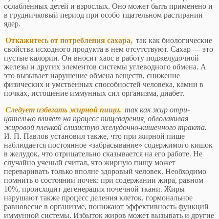
ослабленных детей и взро­слых. Оно может быть применено и
в грудничковый период при особо тщательном растирании
ядер.
Откажитесь от потребления сахара,
так как биоло­гические
свойства исходного продукта в нем отсут­ствуют. Сахар — это
пустые калории. Он вносит хаос в работу поджелудочной
железы и других элементов системы углеводного обмена. А
это вызывает наруше­ние обмена веществ, снижение
физических и умствен­ных способностей человека, камни в
почках, истощение иммунных сил организма, диабет.
Следует избегать жирной пищи,
так как жир отри­
цательно влияет на процесс пищеварения, обволакивая
жировой пленкой слизистую желудочно-кишечного тракта.
И. П. Павлов установил также, что при жирной пище
наблюдается постоянное «забрасывание» содер­жимого кишок
в желудок, что отрицательно сказывае­тся на его работе. Не
случайно ученый считал, что жир­ную пищу может
переваривать только вполне здоро­вый человек. Необходимо
помнить о состоянии почек: при содержании жира, равном
10%, происходит дегене­рация почечной ткани. Жиры
нарушают также процесс деления клеток, гормональное
равновесие в организме, понижают эффективность функций
иммунной системы. Избыток жиров может вызывать и другие