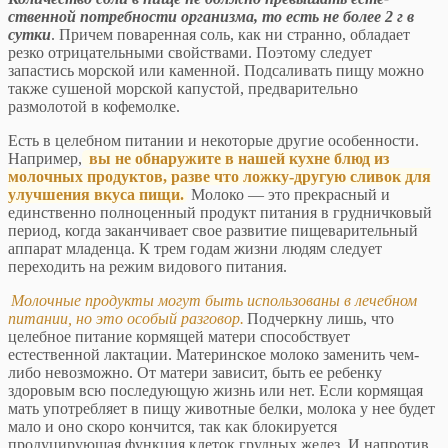
ственной потребности организма, то есть не более 2 г в
сутки
. Причем поваренная соль, как ни странно, обла­дает
резко отрицательными свойствами. Поэтому сле­дует
запастись морской или каменной. Подсаливать пищу можно
также сушеной морской капустой, предва­рительно
размолотой в кофемолке.
Есть в целебном питании и некоторые другие осо­бенности.
Например,
вы не обнаружите в нашей кухне блюд из
молочных продуктов, разве что ложку-другую сливок для
улучшения вкуса пищи.
Молоко — это пре­красный и
единственно полноценный продукт питания в грудничковый
период, когда заканчивает свое разви­тие пищеварительный
аппарат младенца. К трем годам жизни людям следует
переходить на режим видового питания.
Молочные продукты могут быть использованы в лечебном
питании, но это особый разговор.
Подчер­кну лишь, что
целебное питание кормящей матери способствует
естественной лактации. Материнское мо­локо заменить чем-
либо невозможно. От матери зави­сит, быть ее ребенку
здоровым всю последующую жизнь или нет. Если кормящая
мать употребляет в пищу животные белки, молока у нее будет
мало и оно скоро кончится, так как блокируется
продуцирующая функ­ция клеток грудных желез. И напротив,