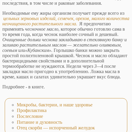
последствия, в том числе и раковые заболевания.
Необходимые ему жиры организм получает прежде всего из
цельных зерновых изделий, семечек, орехов, малого количества
неочищенного растительного ма­сла.
Я предпочитаю
применять
чесночное масло
, кото­рое обычно готовлю сама в
то время года, когда чеснок наиболее сочный и дешевый.
Очищенные дольки чесно­ка закладываю в стеклянную банку и
заливаю растите­льным маслом — желательно оливковым,
соевым или«Кубанским».
Горлышко банки можно закрыть
простой полиэтиленовой крышкой. Чеснок и масло обла­дают
бактерицидными свойствами и в дополнительной
термообработке не нуждаются. Недели через
3—
4 после
закладки масло пригодно к употреблению. Ложка масла в
креме, кашах и салатах удивительно украшает вкус блюда.
Подробнее - в книге.
Микробы, бактерии, и наше здоровье
Профилактика
Послесловие
Питание и духовность
Отец скорби — испорченный желудок