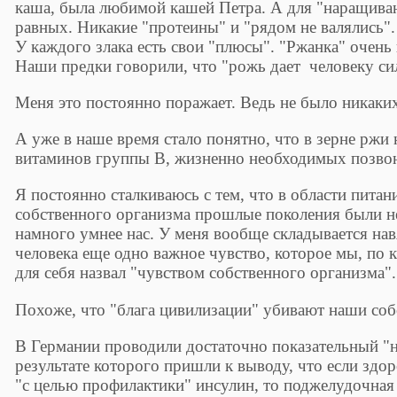
каша, была любимой кашей Петра. А для "наращива
равных. Никакие "протеины" и "рядом не валялись"
У каждого злака есть свои "плюсы". "Ржанка" очень
Наши предки говорили, что "рожь дает человеку с
Меня это постоянно поражает. Ведь не было никаких
А уже в наше время стало понятно, что в зерне ржи
витаминов группы В, жизненно необходимых позво
Я постоянно сталкиваюсь с тем, что в области пита
собственного организма прошлые поколения были не 
намного умнее нас. У меня вообще складывается нав
человека еще одно важное чувство, которое мы, по к
для себя назвал "чувством собственного организма".
Похоже, что "блага цивилизации" убивают наши соб
В Германии проводили достаточно показательный "н
результате которого пришли к выводу, что если здо
"с целью профилактики" инсулин, то поджелудочная 