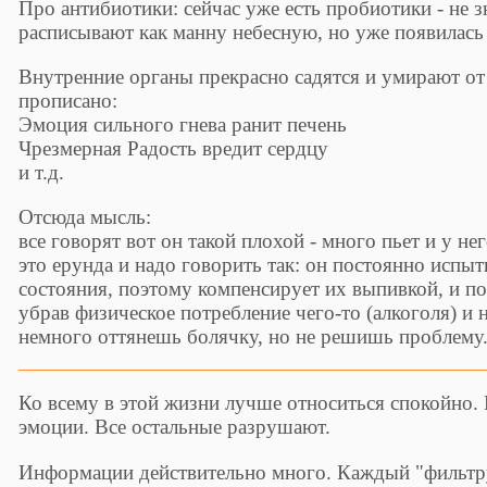
Про антибиотики: сейчас уже есть пробиотики - не 
расписывают как манну небесную, но уже появилась 
Внутренние органы прекрасно садятся и умирают от 
прописано:
Эмоция сильного гнева ранит печень
Чрезмерная Радость вредит сердцу
и т.д.
Отсюда мысль:
все говорят вот он такой плохой - много пьет и у не
это ерунда и надо говорить так: он постоянно испыт
состояния, поэтому компенсирует их выпивкой, и по
убрав физическое потребление чего-то (алкоголя) и 
немного оттянешь болячку, но не решишь проблему
Ко всему в этой жизни лучше относиться спокойно.
эмоции. Все остальные разрушают.
Информации действительно много. Каждый "фильтру