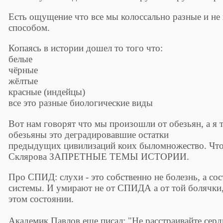
Есть ощущение что все мы колоссально разные и не 
способом.
Копаясь в истории дошел то того что:
белые
чёрные
жёлтые
красные (индейцы)
все это разные биологические виды
Вот нам говорят что мы произошли от обезьян, а я т
обезьяны это деградировавшие остатки
предыдущих цивилизаций коих быломножество. Что
Склярова ЗАПРЕТНЫЕ ТЕМЫ ИСТОРИИ.
Про СПИД: слухи - это собственно не болезнь, а с
системы. И умирают не от СПИДА а от той болячки,
этом состоянии.
Академик Павлов еще писал: "Не расстраивайте серд