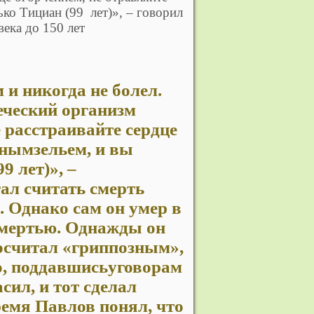
ько Тициан (99 лет)», – говорил
века до 150 лет
еческий организм
 расстраивайте сердце
чнымзельем, и вы
9 лет)», –
ал считать смерть
. Однако сам он умер в
 смертью. Однажды он
осчитал «гриппозным»,
ко, поддавшисьуговорам
сил, и тот сделал
ремя Павлов понял, что