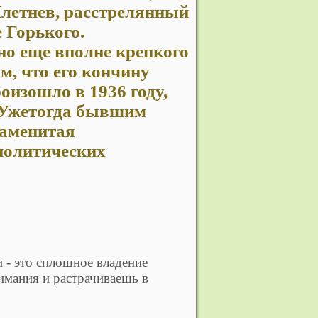
 Плетнев, расстрелянный
 Горького.
 но еще вполне крепкого
м, что его кончину
оизошло в 1936 году,
 Ужетогда бывшим
наменитая
политических
и - это сплошное владение
имания и растрачиваешь в