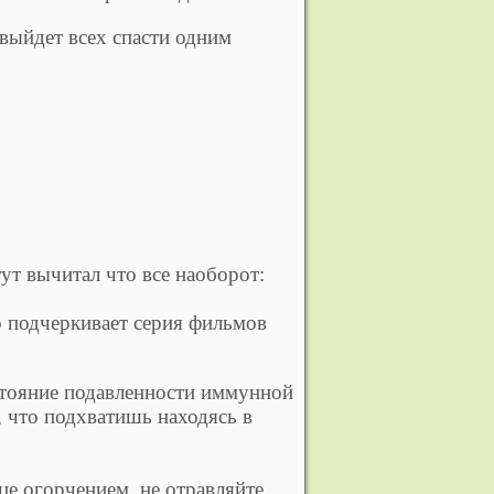
выйдет всех спасти одним
ут вычитал что все наоборот:
 подчеркивает серия фильмов
остояние подавленности иммунной
 что подхватишь находясь в
це огорчением, не отравляйте