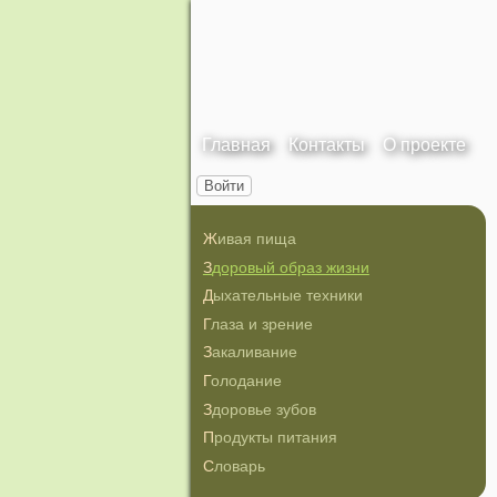
Главная
Контакты
О проекте
Войти
Живая пища
Здоровый образ жизни
Дыхательные техники
Глаза и зрение
Закаливание
Голодание
Здоровье зубов
Продукты питания
Словарь