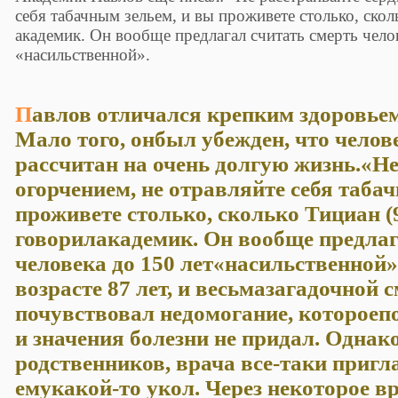
себя табачным зельем, и вы проживете столько, скол
академик. Он вообще предлагал считать смерть чело
«насильственной».
Павлов отличался крепким здоровьем и никогда не болел.
Мало того, онбыл убежден, что челов
рассчитан на очень долгую жизнь.«Не
огорчением, не отравляйте себя таба
проживете столько, сколько Тициан (9
говорилакадемик. Он вообще предлаг
человека до 150 лет«насильственной»
возрасте 87 лет, и весьмазагадочной
почувствовал недомогание, котороеп
и значения болезни не придал. Одна
родственников, врача все-таки пригла
емукакой-то укол. Через некоторое в