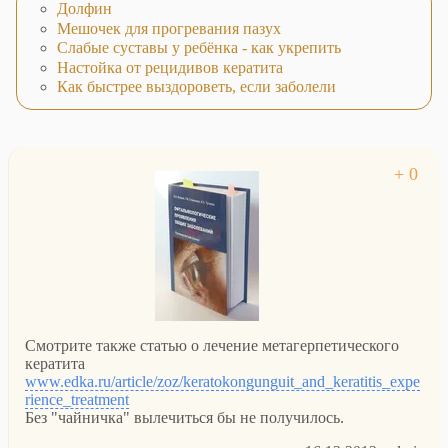
Долфин
Мешочек для прогревания пазух
Слабые суставы у ребёнка - как укрепить
Настойка от рецидивов кератита
Как быстрее выздороветь, если заболели
Смотрите также статью о лечение метагерпетического
кератита
www.edka.ru/article/zoz/keratokongunguit_and_keratitis_expe
rience_treatment
Без "чайничка" вылечиться бы не получилось.