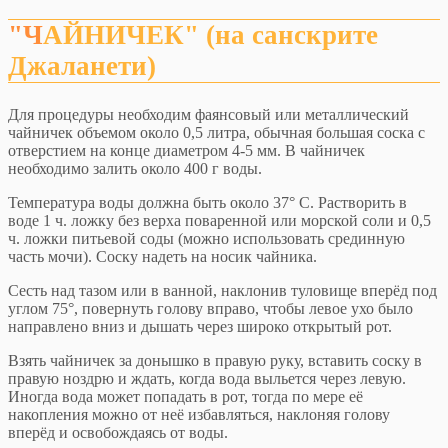
"ЧАЙНИЧЕК" (на санскрите
Джаланети)
Для процедуры необходим фаянсовый или металлический
чайничек объемом около 0,5 литра, обычная большая соска с
отверстием на конце диаметром 4-5 мм. В чайничек
необходимо залить около 400 г воды.
Температура воды должна быть около 37° С. Растворить в
воде 1 ч. ложку без верха поваренной или морской соли и 0,5
ч. ложки питьевой соды (можно использовать срединную
часть мочи). Соску надеть на носик чайника.
Сесть над тазом или в ванной, наклонив туловище вперёд под
углом 75°, повернуть голову вправо, чтобы левое ухо было
направлено вниз и дышать через широко открытый рот.
Взять чайничек за донышко в правую руку, вставить соску в
правую ноздрю и ждать, когда вода выльется через левую.
Иногда вода может попадать в рот, тогда по мере её
накопления можно от неё избавляться, наклоняя голову
вперёд и освобождаясь от воды.