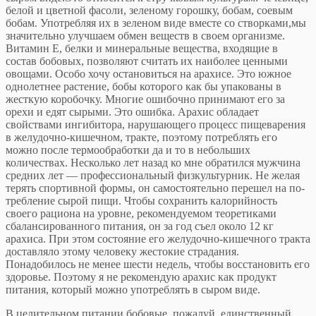
белой и цветной фасоли, зеленому горошку, бобам, соевым
бобам. Употребляя их в зеле­ном виде вместе со створками,мы
значительно улуч­шаем обмен веществ в своем организме.
Витамин Е, белки и минеральные вещества, входящие в
состав бо­бовых, позволяют считать их наиболее ценными
ово­щами. Особо хочу остановиться на арахисе. Это южное
однолетнее растение, бобы которого как бы упакованы в
жесткую коробочку. Многие ошибочно принимают его за
орехи и едят сырыми. Это ошибка. Арахис обладает
свойствами ингибитора, нарушающего процесс пищеварения
в желудочно-кишечном, тракте, поэтому потреблять его
можно после термообработки да и то в небольших
количествах. Несколько лет назад ко мне обратился мужчина
средних лет — про­фессиональный физкультурник. Не желая
терять спортивной формы, он самостоятельно перешел на по­
требление сырой пищи. Чтобы сохранить калорийность
своего рациона на уровне, рекомендуемом теорети­ками
сбалансированного питания, он за год съел около 12 кг
арахиса. При этом состояние его желудочно-кишечного тракта
доставляло этому человеку жестокие страдания.
Понадобилось не менее шести недель, что­бы восстановить его
здоровье. Поэтому я не рекомен­дую арахис как продукт
питания, который можно упо­треблять в сыром виде.
В целительном питании бобовые, пожалуй, един­ственный