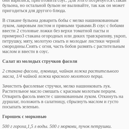
они вари­лись, приготовить соус. Для этого потребуется стакан
бульона, но остальной бульон не выливайте, так как он может
пригодиться для другого блюда.
В стакане бульона доварить бобы с мелко нашинко­ванным
луком, лавровым листом и пряными травами.В соус с бобами
ввести 2 столовые ложки без верхи то­матной пасты и
примерно3 стакана огородных или ди­ких трав:крапиву, укроп,
петрушку, мяту, молотую сныть и молодые листики черной
смородины.Снять с огня, часть бобов размять с растительным
маслом и ввести в соус.
Салат из молодых стручков фасоли
2 стакана фасоли, луковица, чайная ложка растите­льного
масла, 1/4 чайной ложки красного молотого пер­ца.
Зачистить фасолевые стручки, мелко нашинковать лук.
Растительное масло смешать с красным молотым перцем.
Отварить фасоль вместе с шинкованным лу­ком. Откинуть на
дуршлаг, положить в салатницу, сбрызнуть маслом и густо
посыпать зеленью.
Горошек с морковью
500 г гороха,1,5 л воды. 500 г моркови, пучок петру­шки.