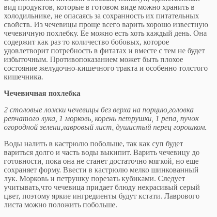
вид продуктов, которые в готовом виде мо­жно хранить в
холодильнике, не опасаясь за сохран­ность их питательных
свойств. Из чечевицы проще всего варить хорошо известную
чечевичную похлебку. Ее мо­жно есть хоть каждый день. Она
содержит как раз то количество бобовых, которое
удовлетворит потреб­ность в фитатах и вместе с тем не будет
избыточным. Противопоказанием может быть плохое
состояние же­лудочно-кишечного тракта и особенно толстого
кишеч­ника.
Чечевичная похлебка
2 столовые ложки чечевицы без верха на порцию,головка
репчатого лука, 1 морковь, корень петрушки, 1 репа, пучок
огородной зелени,лавровый лист, душистый перец горошком.
Воды налить в кастрюлю побольше, так как суп бу­дет
вариться долго и часть воды выкипит. Варить чече­вицу до
готовности, пока она не станет достаточно мягкой, но еще
сохраняет форму. Ввести в кастрюлю мелко шинкованный
лук. Морковь и петрушку поре­зать кубиками. Следует
учитывать,что чечевица при­дает блюду некрасивый серый
цвет, поэтому яркие ин­гредиенты будут кстати. Лаврового
листа можно поло­жить побольше.