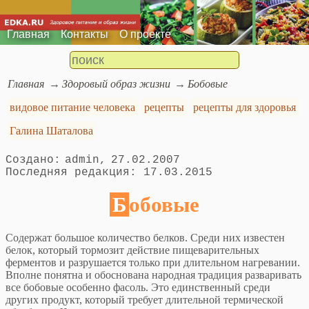
Главная
Контакты
О проекте
Главная
Здоровый образ жизни
Бобовые
видовое питание человека
рецепты
рецепты для здоровья
Галина Шаталова
admin
27.02.2007
17.03.2015
Бобовые
Содержат большое количество белков. Среди них известен
белок, который тормозит действие пищевари­тельных
ферментов и разрушается только при длитель­ном нагревании.
Вполне понятна и обоснована народ­ная традиция разваривать
все бобовые особенно фа­соль. Это единственный среди
других продукт, кото­рый требует длительной термической