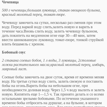
Чечевица
500 г чечевицы,большая луковица, стакан овощного бульона,
красный молотый перец, томат-пюре.
Чечевицу замочить на сутки, несколько раз сменив при этом
воду. Перед варкой воду слить,залить новую и варить в
течение часа.Вновь слить воду, залить чече­вицу бульоном,
дать покипеть на медленном огне еще 30—40 мин, затем
ввести шинкованную луковицу, то­мат-пюре, тонкой струйкой
влить бешамель с хреном.
Бобовый соус
2 стакана соевых бобов, 1 л воды, 3 луковицы, 2сто­ловые
ложки растительного масла,красный молотый перец, имбирь,
лавровый лист.
Соевые бобы замочить на двое суток, время от вре­мени меняя
воду. На третьи сутки воду слить, залить свежую и поставить
бобы на огонь.Варить бобы на не­большом огне, при
необходимости доливая воду. Через 1,5 ч воду вылить и залить
новую. Кипятить еще 1—1,5 ч. Так принято делать и со всеми
остальными зрелыми бобовыми. По истечении указанного
времени бобы от­бросить на дуршлаг, а на бульоне, в котором