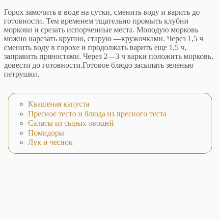
Горох замочить в воде на сутки, сменить воду и ва­рить до
готовности. Тем временем тщательно промыть клубни
моркови и срезать испорченные места. Моло­дую морковь
можно нарезать крупно, старую —кружочками. Через 1,5 ч
сменить воду в горохе и про­должать варить еще 1,5 ч,
заправить пряностями. Через 2—3 ч варки положить морковь,
довести до готовно­сти.Готовое блюдо засыпать зеленью
петрушки.
Квашеная капуста
Пресное тесто и блюда из пресного теста
Салаты из сырых овощей
Помидоры
Лук и чеснок