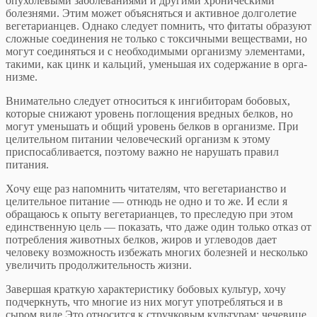
опухолевыми заболеваниями и другими хро­ническими
болезнями. Этим может объясняться и ак­тивное долголетие
вегетарианцев. Однако следует пом­нить, что фитаты образуют
сложные соединения не то­лько с токсичными веществами, но
могут соединяться и с необходимыми организму элементами,
такими, как цинк и кальций, уменьшая их содержание в орга­
низме.
Внимательно следует относиться к ингибиторам бо­бовых,
которые снижают уровень поглощения вредных белков, но
могут уменьшать и общий уровень белков в организме. При
целительном питании человеческий организм к этому
приспосабливается, поэтому важно не нарушать правил
питания.
Хочу еще раз напомнить читателям, что вегетариан­ство и
целительное питание — отнюдь не одно и то же. И если я
обращаюсь к опыту вегетарианцев, то пресле­дую при этом
единственную цель — показать, что даже один только отказ от
потребления животных белков, жиров и углеводов дает
человеку возможность избе­жать многих болезней и несколько
увеличить продол­жительность жизни.
Завершая краткую характеристику бобовых куль­тур, хочу
подчеркнуть, что многие из них могут употреб­ляться и в
сыром виде.Это относится к стручковым культурам: чечевице,