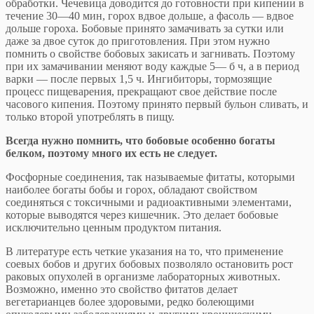
обработки. Чече­вица доводится до готовности при кипении в
течение 30—40 мин, горох вдвое дольше, а фасоль — вдвое
до­льше гороха. Бобовые принято замачивать за сутки или
даже за двое суток до приготовления. При этом ну­жно
помнить о свойстве бобовых закисать и загнивать. Поэтому
при их замачивании меняют воду каждые 5— б ч, а в период
варки — после первых 1,5 ч. Ингибито­ры, тормозящие
процесс пищеварения, прекращают свое действие после
часового кипения. Поэтому приня­то первый бульон сливать, и
только второй упо­треблять в пищу.
Всегда нужно помнить, что бобовые особенно бога­ты
белком, поэтому много их есть не следует.
Фосфорные соединения, так называемые фитаты, которыми
наиболее богаты бобы и горох, обла­дают свойством
соединяться с токсичными и радиоактивными элементами,
которые выводятся через кишеч­ник. Это делает бобовые
исключительно ценным про­дуктом питания.
В литературе есть четкие указания на то, что приме­нение
соевых бобов и других бобовых позволяло остановить рост
раковых опухолей в организме лаборатор­ных животных.
Возможно, именно это свойство фитатов делает
вегетарианцев более здоровыми, редко бо­леющими