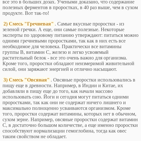
все это в больших дозах. Учеными доказано, что содержание
полезных ферментов в проростках, в 40 раз выше, чем в сухом
продукте. Вот так-то!
2) Смесь "Гречневая"
. Самые вкусные проростки - из
зеленой гречки. А еще, они самые полезные. Некоторые
эксперты по здоровому питанию утверждают: питаться можно
одними гречневыми проростками, так как в них есть все
необходимое для человека. Практически все витамины
группы B, витамин С, железо и легко усвояемый
растительный белок - все это очень важно для организма.
Кроме того, проростки обладают неизмеримой живительной
силой, они заряжают энергией и отлично насыщают.
3) Смесь "Овсяная"
. Овсяные проростки использовались в
пищу еще в древности. Например, в Индии и Китае, их
добавляли в пищу еще до того, как начали массово
использовать сою. Йоги и сегодня могут питаться одними
проростками, так как они не содержат ничего лишнего и
максимально полноценно усваиваются организмом. Кроме
того, проростки содержат витамины, которых нет в обычном,
сухом зерне. Например, овсяные проростки содержат витамин
С, в достаточно большом количестве, а еще именно проростки
способствуют нормализации гемоглобина, тогда как овес
таким свойством не обладает.