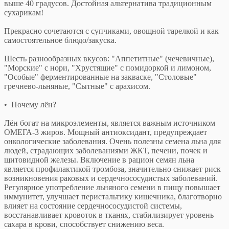
выше 40 градусов. Достойная альтернатива традиционным
сухарикам!
Прекрасно сочетаются с супчиками, овощной тарелкой и как
самостоятельное блюдо/закуска.
Шесть разнообразных вкусов: "Аппетитные" (чечевичные),
"Морские" с нори, "Хрустящие" с помидоркой и лимоном,
"Особые" ферментированные на закваске, "Столовые"
гречнево-льняные, "Сытные" с арахисом.
• Почему лён?
Лён богат на микроэлементы, является важным источником
ОМЕГА-3 жиров. Мощный антиоксидант, предупреждает
онкологические заболевания. Очень полезны семена льна для
людей, страдающих заболеваниями ЖКТ, печени, почек и
щитовидной железы. Включение в рацион семян льна
является профилактикой тромбоза, значительно снижает риск
возникновения раковых и сердечнососудистых заболеваний.
Регулярное употребление льняного семени в пищу повышает
иммунитет, улучшает перистальтику кишечника, благотворно
влияет на состояние сердечнососудистой системы,
восстанавливает кровоток в тканях, стабилизирует уровень
сахара в крови, способствует снижению веса.