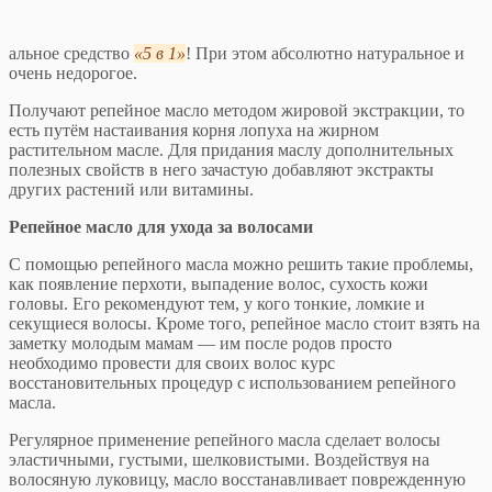
альное средство
5 в 1
! При этом абсолютно натуральное и
очень недорогое.
Получают репейное масло методом жировой экстракции, то
есть путём настаивания корня лопуха на жирном
растительном масле. Для придания маслу дополнительных
полезных свойств в него зачастую добавляют экстракты
других растений или витамины.
Репейное масло для ухода за волосами
С помощью репейного масла можно решить такие проблемы,
как появление перхоти, выпадение волос, сухость кожи
головы. Его рекомендуют тем, у кого тонкие, ломкие и
секущиеся волосы. Кроме того, репейное масло стоит взять на
заметку молодым мамам — им после родов просто
необходимо провести для своих волос курс
восстановительных процедур с использованием репейного
масла.
Регулярное применение репейного масла сделает волосы
эластичными, густыми, шелковистыми. Воздействуя на
волосяную луковицу, масло восстанавливает поврежденную