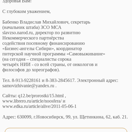
Здоровья Вам!
С глубоким уважением,
Бабенко Владислав Михайлович, секретарь
(начальник штаба) ЗСО МСА
slavzso.narod.ru, директор по развитию
Некоммерческого партнёрства
содействия посевному финансированию
«Бизнес-ангелы Сибири», координатор
питерской научной программы «Самовыживание»
(на сегодня – специалисты сорока
четырёх НИИ - со всей страны, от онкологов и
философов до хореографов).
Тел. 8-913-9228161 и 8-383-2845617. Электронный адрес:
samovizhivanie@yandex.ru .
Сайты: q12.be/prorostki/15.html ,
www.librero.ru/article/noosfera/ и
www.edka.ru/article/alive/2011-05-06-1
Адрес: 630099, г.Новосибирск, 99, ул. Щетинкина, 62, каб. 21.