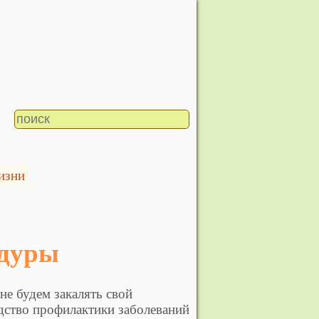
изни
едуры
не будем закалять свой
едство профилактики заболеваний