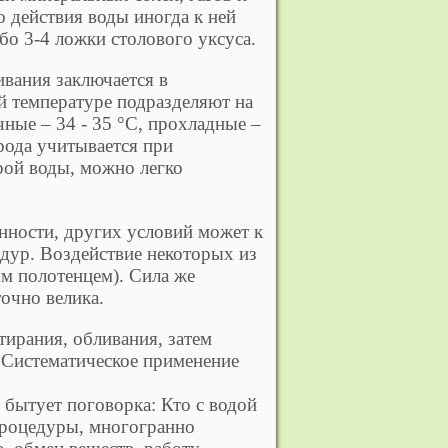
 действия воды иногда к ней
бо 3-4 ложки столового уксуса.
ивания заключается в
й температуре подразделяют на
чные – 34 - 35 °С, прохладные –
 рода учитывается при
рой воды, можно легко
енности, других условий может к
дур. Воздействие некоторых из
м полотенцем). Сила же
точно велика.
тирания, обливания, затем
. Систематическое применение
 бытует поговорка: Кто с водой
процедуры, многогранно