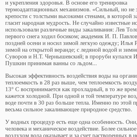
и укрепления здоровья. В основе его тренировка
термоадаптационных механизмов. «Сильный, но не 
крепости с толстыми высокими стенами, в которой 
гласит народная мудрость. Не случайно известные и
использовали различные виды закаливания: Лев Толс
первого снега ходил босиком; академик И. П. Павлов
поздней осени и носил зимой легкую одежду; Илья Р
зимой на открытой веранде; с ледяной водой и зимн
Суворов и Н.Т. Чернышевский; в проруби купался И
Пушкин принимая ванны со льдом...
Высокая эффективность воздействия воды на организ
теплоемкость в 28 раз выше, чем теплоемкость возду
13° С воспринимается как прохладный, в то же врем
кажется холодной. При одной и той температуре воз
воде почти в 30 раз больше тепла. Именно по этой п
весьма сильное закаливающее природное средство.
У водных процедур есть еще одна особенность. Они,
человека и механическое воздействие. Более сильное
воздухом вода оказывает и за счет растворенных в н