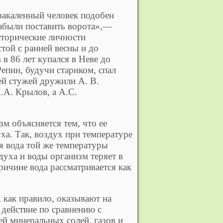
закаленный человек подобен
забыли поставить ворота»,—
сторические личности
той с ранней весны и до
 в 86 лет купался в Неве до
епин, будучи стариком, спал
ей стужей дружили А. В.
.А. Крылов, а А.С.
м объясняется тем, что ее
ха. Так, воздух при температуре
я вода той же температуры
духа и воды организм теряет в
ричине вода рассматривается как
 как правило, оказывают на
 действие по сравнению с
ей минеральных солей, газов и