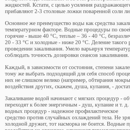
жидкостей. Кстати, с целью усиления раздражающего
прибавляют 2-3 столовые ложки поваренной соли ли
Основное же преимущество воды как средства закал
температурном факторе. Водные процедуры по свое
горячие - выше 40 °С, теплые – 36 - 40 °С, безразли
20 - 33 °С и холодные - ниже 20 °С. Деление такого
проведении закаливания. Умело варьируя температу
соблюдать точность дозировки сеансов закаливания.
Каждый, в зависимости от состояния, степени закал
тому же выбрать подходящий для себя способ проце
них не слишком велико (например, обтирания мокры
воздействия других, скажем, душа, купания, - доста
Закаливание водой начинают с мягких процедур - об
переходят к более энергичным - душ, купание и т. д
водных процедур - надежное профилактическое
средство против случайных охлаждений тела. Не зря
холодной дружит, тот насморка не боится. Водные 