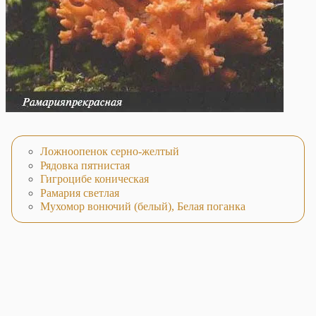
Ложноопенок серно-желтый
Рядовка пятнистая
Гигроцибе коническая
Рамария светлая
Мухомор вонючий (белый), Белая поганка