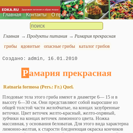
Главная
Контакты
О проекте
Главная
Продукты питания
Рамария прекрасная
грибы
ядовитые
опасные грибы
каталог грибов
admin
16.01.2010
Рамария прекрасная
Ratnaria formosa (Pers.: Fr.) Quel.
Плодовые тела этого гриба имеют в диаметре 6— 15 и в
высоту 6—30 см. Они представляют собой выросшие из
общей толстой части желобчатые, на концах зазубренные
веточки. Цвет веточек желто-красный, желто-охряный,
зубчики на концах веточек лимонного цвета. Ножка
массивная, у основания беловатая. Для этого вида характерна
лимонно-желтая, к старости бледнеющая окраска кончиков