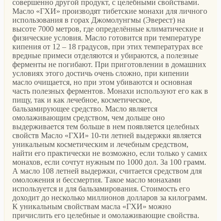
совершенно другой продукт, с целебными свойствами.
Масло «ГХИ» производят тибетские монахи для личного
использования в горах Джомолунгмы (Эверест) на
высоте 7000 метров, где определённые климатические и
физические условия. Масло готовится при температуре
кипения от 12 – 18 градусов, при этих температурах все
вредные примеси отделяются и убираются, а полезные
ферменты не погибают. При приготовлении в домашних
условиях этого достичь очень сложно, при кипении
масло очищается, но при этом убиваются и основная
часть полезных ферментов. Монахи используют его как в
пищу, так и как лечебное, косметическое,
бальзамирующее средство. Масло является
омолаживающим средством, чем дольше оно
выдерживается тем больше в нем появляется целебных
свойств Масло «ГХИ» 10-ти летней выдержки является
уникальным косметическим и лечебным средством,
найти его практически не возможно, если только у самих
монахов, если сочтут нужным по 1000 дол. За 100 грамм.
А масло 108 летней выдержки, считается средством для
омоложения и бессмертия. Такое масло монахами
используется и для бальзамирования. Стоимость его
доходит до несколько миллионов долларов за килограмм.
К уникальным свойствам масла «ГХИ» можно
причислить его целебные и омолаживающие свойства.