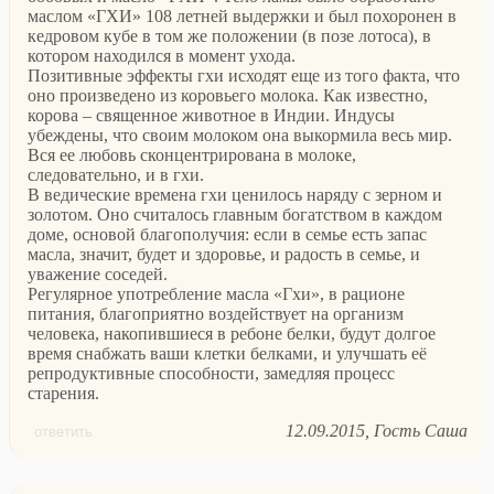
маслом «ГХИ» 108 летней выдержки и был похоронен в
кедровом кубе в том же положении (в позе лотоса), в
котором находился в момент ухода.
Позитивные эффекты гхи исходят еще из того факта, что
оно произведено из коровьего молока. Как известно,
корова – священное животное в Индии. Индусы
убеждены, что своим молоком она выкормила весь мир.
Вся ее любовь сконцентрирована в молоке,
следовательно, и в гхи.
В ведические времена гхи ценилось наряду с зерном и
золотом. Оно считалось главным богатством в каждом
доме, основой благополучия: если в семье есть запас
масла, значит, будет и здоровье, и радость в семье, и
уважение соседей.
Регулярное употребление масла «Гхи», в рационе
питания, благоприятно воздействует на организм
человека, накопившиеся в ребоне белки, будут долгое
время снабжать ваши клетки белками, и улучшать её
репродуктивные способности, замедляя процесс
старения.
12.09.2015
Гость Саша
ответить