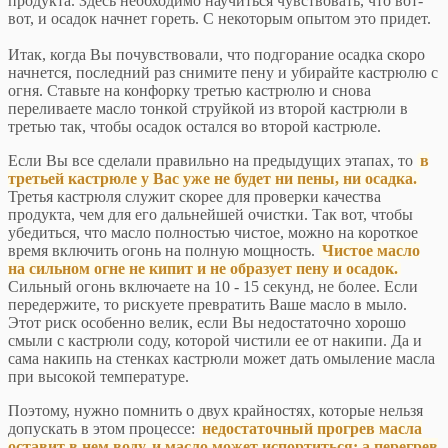
продукта. Здесь необходимо научиться чувствовать, что вот-
вот, и осадок начнет гореть. С некоторым опытом это придет.
Итак, когда Вы почувствовали, что подгорание осадка скоро
начнется, последний раз снимите пену и убирайте кастрюлю с
огня. Ставьте на конфорку третью кастрюлю и снова
переливаете масло тонкой струйкой из второй кастрюли в
третью так, чтобы осадок остался во второй кастрюле.
Если Вы все сделали правильно на предыдущих этапах, то
в
третьей кастрюле у Вас уже не будет ни пены, ни осадка.
Третья кастрюля служит скорее для проверки качества
продукта, чем для его дальнейшей очистки. Так вот, чтобы
убедиться, что масло полностью чистое, можно на короткое
время включить огонь на полную мощность.
Чистое масло
на сильном огне не кипит и не образует пену и осадок.
Сильный огонь включаете на 10 - 15 секунд, не более. Если
передержите, то рискуете превратить Ваше масло в мыло.
Этот риск особенно велик, если Вы недостаточно хорошо
смыли с кастрюли соду, которой чистили ее от накипи. Да и
сама накипь на стенках кастрюли может дать омыление масла
при высокой температуре.
Поэтому, нужно помнить о двух крайностях, которые нельзя
допускать в этом процессе:
недостаточный прогрев масла
оставит в нем воду, и масло может испортиться; а перегрев