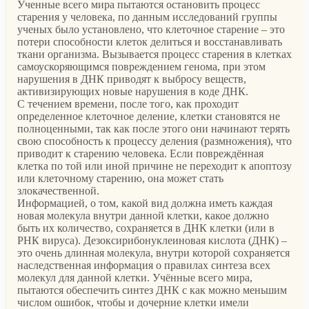
Ученные всего мира пытаются остановить процесс
старения у человека, по данным исследований группы
ученых было установлено, что клеточное старение – это
потери способности клеток делиться и восстанавливать
ткани организма. Вызывается процесс старения в клетках
самоускоряющимся повреждением генома, при этом
нарушения в ДНК приводят к выбросу веществ,
активизирующих новые нарушения в коде ДНК.
С течением времени, после того, как проходит
определенное клеточное деление, клетки становятся не
полноценными, так как после этого они начинают терять
свою способность к процессу деления (размножения), что
приводит к старению человека. Если повреждённая
клетка по той или иной причине не переходит к апоптозу
или клеточному старению, она может стать
злокачественной.
Информацией, о том, какой вид должна иметь каждая
новая молекула внутри данной клетки, какое должно
быть их количество, сохраняется в ДНК клетки (или в
РНК вируса). Дезоксирибонуклеиновая кислота (ДНК) –
это очень длинная молекула, внутри которой сохраняется
наследственная информация о правилах синтеза всех
молекул для данной клетки. Учённые всего мира,
пытаются обеспечить синтез ДНК с как можно меньшим
числом ошибок, чтобы и дочерние клетки имели