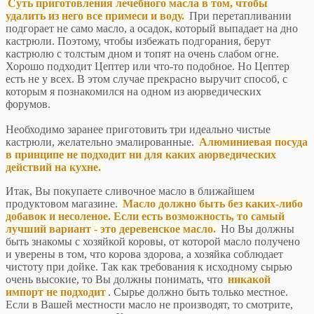
Суть приготовления лечебного масла в том, чтобы
удалить из него все примеси и воду.
При перетапливании
подгорает не само масло, а осадок, который выпадает на дно
кастрюли. Поэтому, чтобы избежать подгорания, берут
кастрюлю с толстым дном и топят на очень слабом огне.
Хорошо подходит Цептер или что-то подобное. Но Цептер
есть не у всех. В этом случае прекрасно выручит способ, с
которым я познакомился на одном из аюрведических
форумов.
Необходимо заранее приготовить три идеально чистые
кастрюли, желательно эмалированные.
Алюминиевая посуда
в принципе не подходит ни для каких аюрведических
действий на кухне.
Итак, Вы покупаете сливочное масло в ближайшем
продуктовом магазине.
Масло должно быть без каких-либо
добавок и несоленое. Если есть возможность, то самый
лучший вариант - это деревенское масло.
Но Вы должны
быть знакомы с хозяйкой коровы, от которой масло получено
и уверены в том, что корова здорова, а хозяйка соблюдает
чистоту при дойке. Так как требования к исходному сырью
очень высокие, то Вы должны понимать, что
никакой
импорт не подходит
. Сырье должно быть только местное.
Если в Вашей местности масло не производят, то смотрите,