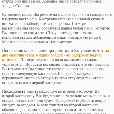
откуда оно привезено. Хорошее масло готовят молочные
заводы Сибири.
Купленное масло Вы режете на мелкие кусочки и складываете
в первую кастрюлю. Кастрюлю ставите на слабый огонь и
внимательно наблюдаете за процессом. По мере
растапливания сверху образуется шапка белой пены, которую
Вы постоянно снимаете. (Пену впоследствии можно
использовать для добавления в каши или другую пищу).
Масло на первоначальном этапе мутное.
Постепенно масло станет прозрачным, и Вы увидите, что
на
дне скапливается жидкий осадок - он содержит воду и
примеси
. По мере перетопки вода выкипает, а осадок
уплотняется. Вот здесь возникает опасность, что он подгорит.
В этот момент Вы снимаете кастрюлю с огня и на горелку
ставите следующую кастрюлю. Из первой кастрюли
переливаете масло во вторую тонкой струйкой так, чтобы
осадок остался в первой кастрюле.
Продолжаете топить масло уже во второй кастрюле. Во
второй кастрюле у Вас будет уже значительно меньше пены и
осадка, но все-таки они будут. Продолжайте убирать пену и
следите за осадком. Масло топится во второй кастрюле
обычно недолго, конкретное время зависит от количества