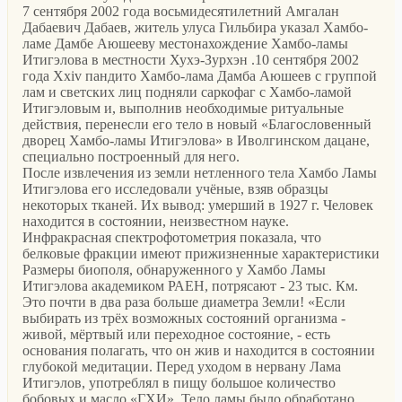
7 сентября 2002 года восьмидесятилетний Амгалан
Дабаевич Дабаев, житель улуса Гильбира указал Хамбо-
ламе Дамбе Аюшееву местонахождение Хамбо-ламы
Итигэлова в местности Хухэ-Зурхэн .10 сентября 2002
года Xxiv пандито Хамбо-лама Дамба Аюшеев с группой
лам и светских лиц подняли саркофаг с Хамбо-ламой
Итигэловым и, выполнив необходимые ритуальные
действия, перенесли его тело в новый «Благословенный
дворец Хамбо-ламы Итигэлова» в Иволгинском дацане,
специально построенный для него.
После извлечения из земли нетленного тела Хамбо Ламы
Итигэлова его исследовали учёные, взяв образцы
некоторых тканей. Их вывод: умерший в 1927 г. Человек
находится в состоянии, неизвестном науке.
Инфракрасная спектрофотометрия показала, что
белковые фракции имеют прижизненные характеристики
Размеры биополя, обнаруженного у Хамбо Ламы
Итигэлова академиком РАЕН, потрясают - 23 тыс. Км.
Это почти в два раза больше диаметра Земли! «Если
выбирать из трёх возможных состояний организма -
живой, мёртвый или переходное состояние, - есть
основания полагать, что он жив и находится в состоянии
глубокой медитации. Перед уходом в нервану Лама
Итигэлов, употреблял в пищу большое количество
бобовых и масло «ГХИ». Тело ламы было обработано