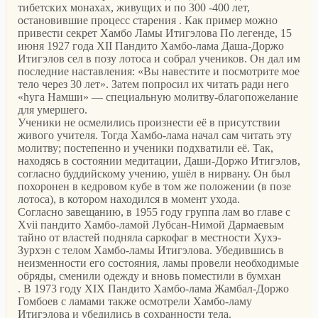
тибетских монахах, живущих и по 300 -400 лет,
остановившие процесс старения . Как пример можно
привести секрет Хамбо Ламы Итигэлова По легенде, 15
июня 1927 года XII Пандито Хамбо-лама Даша-Доржо
Итигэлов сел в позу лотоса и собрал учеников. Он дал им
последние наставления: «Вы навестите и посмотрите мое
тело через 30 лет». Затем попросил их читать ради него
«hуга Намши» — специальную молитву-благопожелание
для умершего.
Ученики не осмелились произнести её в присутствии
живого учителя. Тогда Хамбо-лама начал сам читать эту
молитву; постепенно и ученики подхватили её. Так,
находясь в состоянии медитации, Даши-Доржо Итигэлов,
согласно буддийскому учению, ушёл в нирвану. Он был
похоронен в кедровом кубе в том же положении (в позе
лотоса), в котором находился в момент ухода.
Согласно завещанию, в 1955 году группа лам во главе с
Xvii пандито Хамбо-ламой Лубсан-Нимой Дармаевым
тайно от властей подняла саркофаг в местности Хухэ-
Зурхэн с телом Хамбо-ламы Итигэлова. Убедившись в
неизменности его состояния, ламы провели необходимые
обряды, сменили одежду и вновь поместили в бумхан
. В 1973 году XIX Пандито Хамбо-лама Жамбал-Доржо
Гомбоев с ламами также осмотрели Хамбо-ламу
Итигэлова и убедились в сохранности тела.