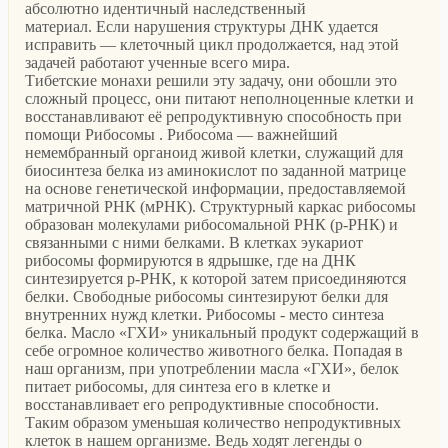
абсолютно идентичный наследственный
материал. Если нарушения структуры ДНК удается
исправить — клеточный цикл продолжается, над этой
задачей работают ученные всего мира.
Тибетские монахи решили эту задачу, они обошли это
сложный процесс, они питают неполноценные клетки и
восстанавливают её репродуктивную способность при
помощи Рибосомы . Рибосо́ма — важнейший
немембранный органоид живой клетки, служащий для
биосинтеза белка из аминокислот по заданной матрице
на основе генетической информации, предоставляемой
матричной РНК (мРНК). Структурный каркас рибосомы
образован молекулами рибосомальной РНК (р-РНК) и
связанными с ними белками. В клетках эукариот
рибосомы формируются в ядрышке, где на ДНК
синтезируется р-РНК, к которой затем присоединяются
белки. Свободные рибосомы синтезируют белки для
внутренних нужд клетки. Рибосомы - место синтеза
белка. Масло «ГХИ» уникальный продукт содержащий в
себе огромное количество животного белка. Попадая в
наш организм, при употреблении масла «ГХИ», белок
питает рибосомы, для синтеза его в клетке и
восстанавливает его репродуктивные способности.
Таким образом уменьшая количество непродуктивных
клеток в нашем организме. Ведь ходят легенды о