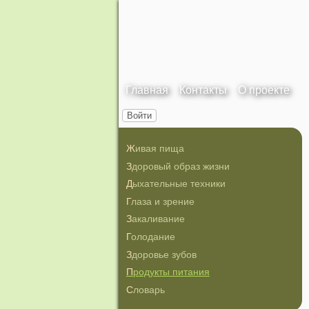
Главная
Контакты
О проекте
Войти
Живая пища
Здоровый образ жизни
Дыхательные техники
Глаза и зрение
Закаливание
Голодание
Здоровье зубов
Продукты питания
Словарь