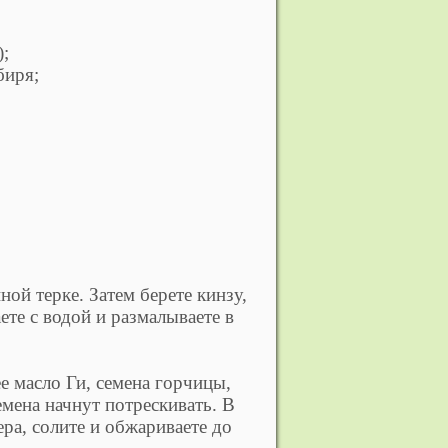
);
биря;
ной терке. Затем берете кинзу,
ете с водой и размалываете в
е масло Ги, семена горчицы,
емена начнут потрескивать. В
ра, солите и обжариваете до