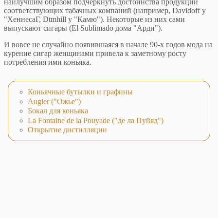
наилучшим образом подчеркнуть достоинства продукции
соответствующих табачных компаний (например, Davidoff у
"ХеннесаГ, Dtmhill у "Камю"). Некоторые из них сами
выпускают сигары (El Sublimado дома "Арди").
И вовсе не случайно появившаяся в начале 90-х годов мода на
курение сигар женщинами привела к заметному росту
потребления ими коньяка.
Коньячные бутылки и графины
Augier ("Ожье")
Бокал для коньяка
La Fontaine de la Pouyade ("де ла Пуйяд")
Открытие дистилляции