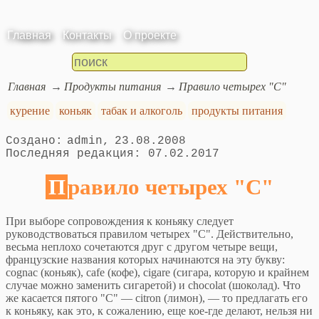
Главная
Контакты
О проекте
Главная
Продукты питания
Правило четырех "С"
курение
коньяк
табак и алкоголь
продукты питания
admin
23.08.2008
07.02.2017
Правило четырех "С"
При выборе сопровождения к коньяку следует
руководствоваться правилом четырех "С". Действительно,
весьма неплохо сочетаются друг с другом четыре вещи,
французские названия которых начинаются на эту букву:
cognac (коньяк), cafe (кофе), cigare (сигара, которую и крайнем
случае можно заменить сигаретой) и chocolat (шоколад). Что
же касается пятого "С" — citron (лимон), — то предлагать его
к коньяку, как это, к сожалению, еще кое-где делают, нельзя ни