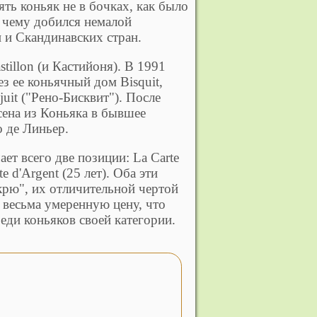
ять коньяк не в бочках, как было
я чему добился немалой
 и Скандинавских стран.
illon (и Кастийоня). В 1991
ез ее коньячный дом Bisquit,
juit ("Рено-Бисквит"). После
сена из Коньяка в бывшее
 де Линьер.
ет всего две позиции: La Carte
e d'Argent (25 лет). Оба эти
крю", их отличительной чертой
т весьма умеренную цену, что
еди коньяков своей категории.