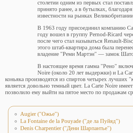
столетии одним из первых стал поставл
принято ранее, а в бутылках, благодар
известности на рынках Великобритании
В 1963 году присоединил компанию Cast
году вошел в группу Pernod-Ricard чер
после чего стал называться Renault-Bisc
этого штаб-квартира дома была перене
владение "Реми Мартэн" — замок Шато
В настоящее время гамма "Рено" включа
Noire (около 20 лет выдержки) и La Cart
коньяка производятся из спиртов четырех лучших "
является довольно темный цвет. La Carte Noire имее
позволило ему выйти на пятое место по продажам ср
Augier ("Ожье")
La Fontaine de la Pouyade ("де ла Пуйяд")
Denis Charpentier ("Дени Шарпантье")