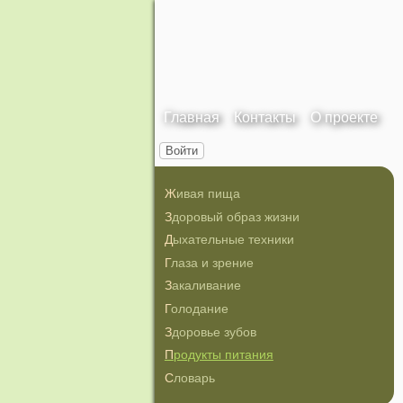
Главная
Контакты
О проекте
Войти
Живая пища
Здоровый образ жизни
Дыхательные техники
Глаза и зрение
Закаливание
Голодание
Здоровье зубов
Продукты питания
Словарь