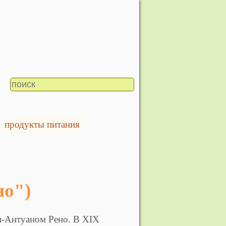
продукты питания
но")
н-Антуаном Рено. В XIX