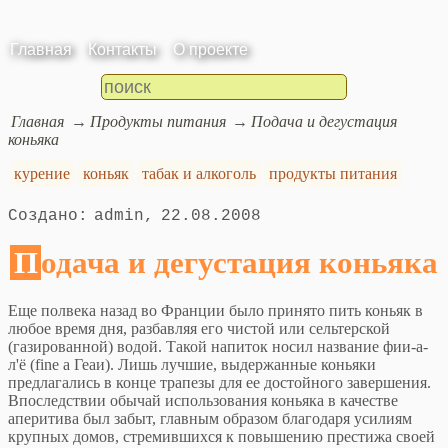
Главная
Контакты
О проекте
Главная
Продукты питания
Подача и дегустация
коньяка
курение
коньяк
табак и алкоголь
продукты питания
admin
22.08.2008
Подача и дегустация коньяка
Еще полвека назад во Франции было принято пить коньяк в
любое время дня, разбавляя его чистой или сельтерской
(газированной) водой. Такой напиток носил название фии-а-
л'ё (fine а Геаи). Лишь лучшие, выдержанные коньяки
предлагались в конце трапезы для ее достойного завершения.
Впоследствии обычай использования коньяка в качестве
аперитива был забыт, главным образом благодаря усилиям
крупных домов, стремившихся к повышению престижа своей