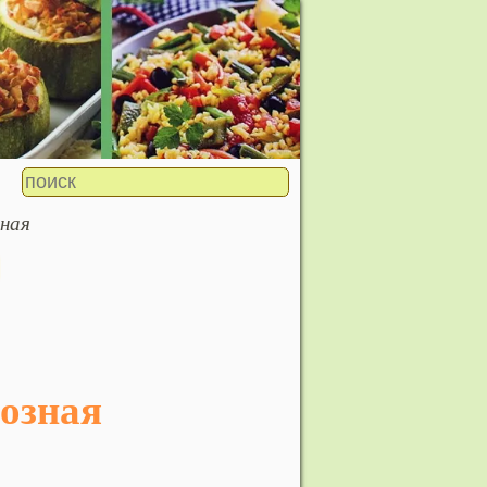
зная
возная