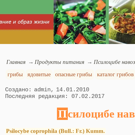
Главная
Продукты питания
Псилоцибе наво
грибы
ядовитые
опасные грибы
каталог грибов
admin
14.01.2010
07.02.2017
Псилоцибе на
Psilocybe coprophila (Bull.: Fr.) Kumm.