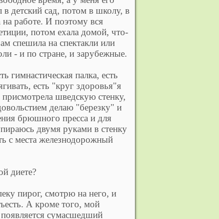
в детский сад, потом в школу, в
 на работе. И поэтому вся
тиции, потом ехала домой, что-
рам спешила на спектакли или
ли - и по стране, и зарубежные.
ть гимнастическая палка, есть
гивать, есть "круг здоровья"я
о присмотрела шведскую стенку,
удовольстием делаю "березку" и
ения брюшного пресса и для
упираюсь двумя руками в стенку
уть с места железнодорожный
ой диете?
еку пирог, смотрю на него, и
ъесть. А кроме того, мой
ня появляется сумасшедший