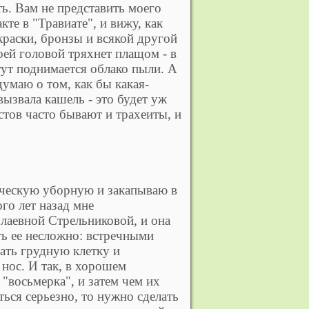
ь. Вам не представить моего
те в "Травиате", и вижу, как
краски, бронзы и всякой другой
моей головой тряхнет плащом - в
тут поднимается облако пыли. А
думаю о том, как бы какая-
вызвала кашель - это будет уж
стов часто бывают и трахеиты, и
тическую уборную и закапываю в
го лет назад мне
лаевной Стрельниковой, и она
ть ее несложно: встречными
ать грудную клетку и
нос. И так, в хорошем
 "восьмерка", и затем чем их
ться серьезно, то нужно сделать