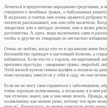
Лечиться я предпочитаю народными средствами, и к
говорится о лечебных травах, о бабушкиных рецепта
В журналах и газетах мне очень нравятся рубрики ти
читатели рассказывают, как они себя вылечили. Ког
лекарствах или о методах лечения, они в целях рек
достоинства. А здесь люди вылечились сами и расска
чтобы и другие их товарищи по несчастью избавилис
Очень не люблю, когда что-то в организме меня бесп
беспокойство приведет к настоящей болезни, а стар
избавиться. Если что-то с горлом, ем нарезанный л
признаки простуды - завариваю травы: зверобой, ли
Этой весной купила семена шалфея и посеяла на даче
тоже пыталась завести ее у себя в саду, но она почем
Если же не могу сама справиться с заболеванием, обр
очень хорошая поликлиника, а поскольку я в нем ра
там отлично знают, как и чем меня лечить. Правда, 
поликлинику как можно реже, потому что врач может
нельзя". Кроме того, во время спектакля актер никог