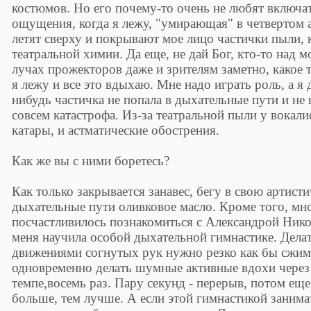
костюмов. Но его почему-то очень не любят включат
ощущения, когда я лежу, "умирающая" в четвертом ак
летят сверху и покрывают мое лицо частички пыли, 
театральной химии. Да еще, не дай Бог, кто-то над 
лучах прожекторов даже и зрителям заметно, какое 
я лежу и все это вдыхаю. Мне надо играть роль, а я 
нибудь частичка не попала в дыхательные пути и не 
совсем катастрофа. Из-за театральной пыли у вокали
катары, и астматические обострения.
Как же вы с ними боретесь?
Как только закрывается занавес, бегу в свою артис
дыхательные пути оливковое масло. Кроме того, мно
посчастливилось познакомиться с Александрой Нико
меня научила особой дыхательной гимнастике. Дела
движениями согнутых рук нужно резко как бы сжим
одновременно делать шумные активные вдохи через 
темпе,восемь раз. Пару секунд - перерыв, потом еще
больше, тем лучше. А если этой гимнастикой занима