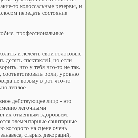
акие-то колоссальные резервы, и
голосом передать состояние
особые, профессиональные
 холить и лелеять свои голосовые
ь десять спектаклей, но если
рить, что у тебя что-то не так.
, соответствовать роли, уровню
когда не возьму в рот что-то
ьно-теплое.
вное действующее лицо - это
 именно легочными
дил их отменным здоровьем.
аются элементарные санитарные
ю которого на сцене очень
 занавеса, старых декораций,