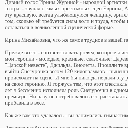
Дивный голос Ирины Журиной - народной артистки 
театра, - звучал с самых престижных сцен Европы, 
эту красивую, всегда улыбающуюся женщину, зрител
том, сколько ей требуется силы воли и труда, чтобы
оставаться в великолепной сценической форме.
Ирина Михайловна, что же самое трудное в вашей п
Прежде всего - соответствовать ролям, которые я ис
мои героини - молодые, красивые, сказочные: Царе
"Царской невесте", Джильда, Виолетта. Прошли те вр
выйти Снегурочка весом 120 килограммов - нынешня
происходит на сцене. И мне бы никогда не дали эту 
на свою героиню. Я горжусь тем, что этот спектакль
лет я бессменно исполняла роль Снегурочки в одном
премьере. Ни разу не потребовалось его расставлять
прибавила в весе.
Как же вам это удавалось - вы занимались гимнасти
Для того чтобы ходить куда-то в секции, требуется с