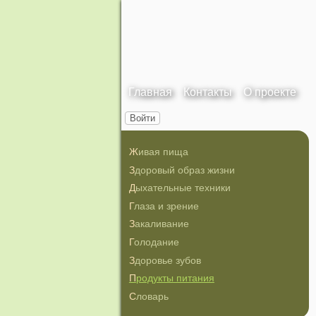
Главная
Контакты
О проекте
Войти
Живая пища
Здоровый образ жизни
Дыхательные техники
Глаза и зрение
Закаливание
Голодание
Здоровье зубов
Продукты питания
Словарь