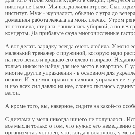
никогда не было. Мы всегда жили втроем. Сын ходил 
институт. Муж - журналист, обычно с утра до вечера
домашняя работа лежала на моих плечах. Утром репе
то готовила, стирала, занималась уборкой, а по вече
концерты. Да прибавьте сюда многочисленные гастро
А вот делать зарядку всегда очень любила. У меня ес
маленький тренажер с пружиной, которую надо растя
на него встаю и вращаю его влево и вправо. Недавн
только никак не найду для нее место в квартире. С 
многие другие упражнения - в основном для укрепл
осанки. И еще мне нравится силовое упражнение: я 
и изо всех сил давлю на нее, словно пытаюсь сдвин
вагон.
А кроме того, вы, наверное, сидите на какой-то особ
С диетами у меня никогда ничего не получалось. Исп
все мысли только о том, что нужно его немедленно с
организм так устроен, что, когда я волнуюсь, у ме