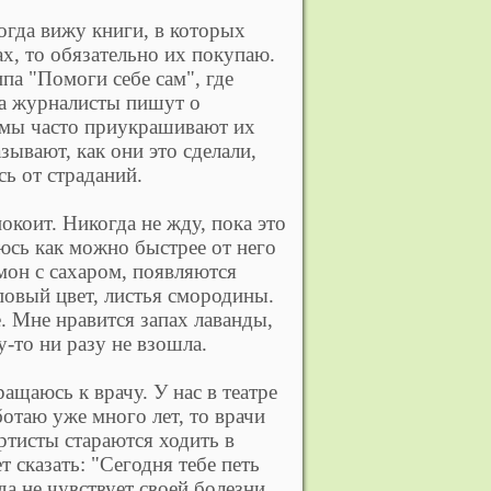
огда вижу книги, в которых
х, то обязательно их покупаю.
па "Помоги себе сам", где
да журналисты пишут о
ламы часто приукрашивают их
зывают, как они это сделали,
ь от страданий.
окоит. Никогда не жду, пока это
аюсь как можно быстрее от него
имон с сахаром, появляются
повый цвет, листья смородины.
. Мне нравится запах лаванды,
у-то ни разу не взошла.
ащаюсь к врачу. У нас в театре
ботаю уже много лет, то врачи
артисты стараются ходить в
 сказать: "Сегодня тебе петь
да не чувствует своей болезни.