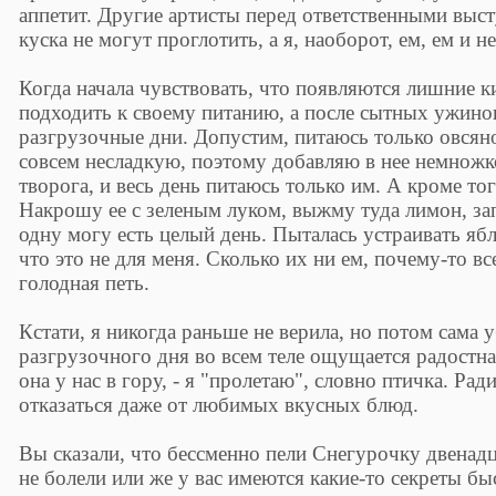
аппетит. Другие артисты перед ответственными выс
куска не могут проглотить, а я, наоборот, ем, ем и н
Когда начала чувствовать, что появляются лишние к
подходить к своему питанию, а после сытных ужинов
разгрузочные дни. Допустим, питаюсь только овсяно
совсем несладкую, поэтому добавляю в нее немножк
творога, и весь день питаюсь только им. А кроме то
Накрошу ее с зеленым луком, выжму туда лимон, за
одну могу есть целый день. Пыталась устраивать яб
что это не для меня. Сколько их ни ем, почему-то все
голодная петь.
Кстати, я никогда раньше не верила, но потом сама у
разгрузочного дня во всем теле ощущается радостная
она у нас в гору, - я "пролетаю", словно птичка. Рад
отказаться даже от любимых вкусных блюд.
Вы сказали, что бессменно пели Снегурочку двенадца
не болели или же у вас имеются какие-то секреты бы