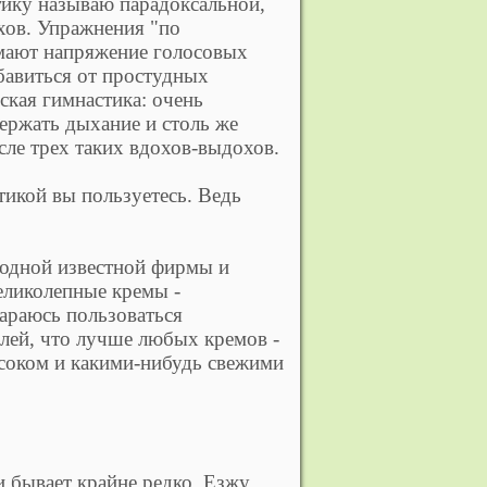
тику называю парадоксальной,
охов. Упражнения "по
мают напряжение голосовых
бавиться от простудных
ская гимнастика: очень
ержать дыхание и столь же
ле трех таких вдохов-выдохов.
тикой вы пользуетесь. Ведь
 одной известной фирмы и
великолепные кремы -
араюсь пользоваться
лей, что лучше любых кремов -
соком и какими-нибудь свежими
 и бывает крайне редко. Езжу