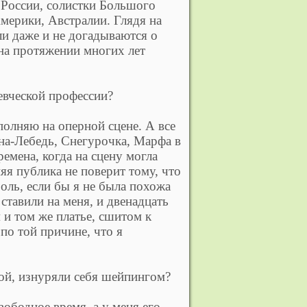
России, солистки Большого
Америки, Австралии. Глядя на
и даже и не догадываются о
 на протяжении многих лет
евческой профессии?
полняю на оперной сцене. А все
вна-Лебедь, Снегурочка, Марфа в
емена, когда на сцену могла
я публика не поверит тому, что
роль, если бы я не была похожа
 ставили на меня, и двенадцать
 и том же платье, сшитом к
 по той причине, что я
кой, изнуряли себя шейпингом?
вободное время, а у меня его