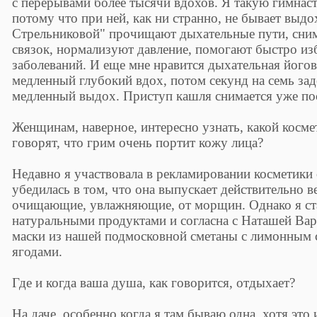
с перерывами более тысячи вдохов. Я такую гимнас
потому что при ней, как ни странно, не бывает выд
Стрельниковой" прочищают дыхательные пути, сни
связок, нормализуют давление, помогают быстро из
заболеваний. И еще мне нравится дыхательная йогов
медленный глубокий вдох, потом секунд на семь зад
медленный выдох. Приступ кашля снимается уже пос
Женщинам, наверное, интересно узнать, какой косме
говорят, что грим очень портит кожу лица?
Недавно я участвовала в рекламировании косметики
убедилась в том, что она выпускает действительно 
очищающие, увлажняющие, от морщин. Однако я ст
натуральными продуктами и согласна с Наташей Вар
маски из нашей подмосковной сметаны с лимонным 
ягодами.
Где и когда ваша душа, как говорится, отдыхает?
На даче, особенно когда я там бываю одна, хотя это