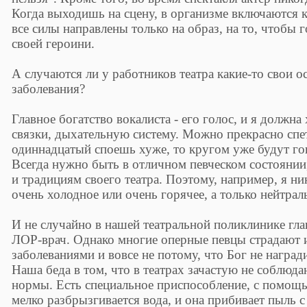
Когда выходишь на сцену, в организме включаются к
все силы направлены только на образ, на то, чтобы 
своей героини.
А случаются ли у работников театра какие-то свои 
заболевания?
Главное богатство вокалиста - его голос, и я должна
связки, дыхательную систему. Можно прекрасно спет
одиннадцатый споешь хуже, то кругом уже будут гово
Всегда нужно быть в отличном певческом состоянии
и традициям своего театра. Поэтому, например, я ни
очень холодное или очень горячее, а только нейтрал
И не случайно в нашей театральной поликлинике гла
ЛОР-врач. Однако многие оперные певцы страдают
заболеваниями и вовсе не потому, что Бог не награ
Наша беда в том, что в театрах зачастую не соблюд
нормы. Есть специальное приспособление, с помощь
мелко разбрызгивается вода, и она прибивает пыль с