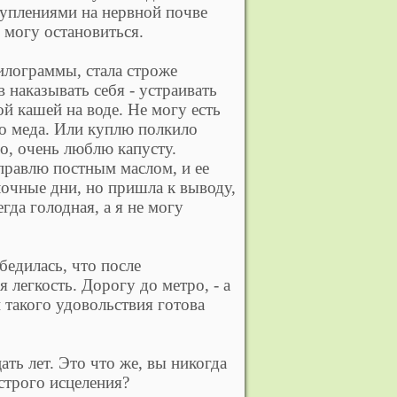
туплениями на нервной почве
е могу остановиться.
илограммы, стала строже
 наказывать себя - устраивать
й кашей на воде. Не могу есть
о меда. Или куплю полкило
го, очень люблю капусту.
правлю постным маслом, и ее
лочные дни, но пришла к выводу,
гда голодная, а я не могу
бедилась, что после
 легкость. Дорогу до метро, - а
и такого удовольствия готова
ть лет. Это что же, вы никогда
строго исцеления?