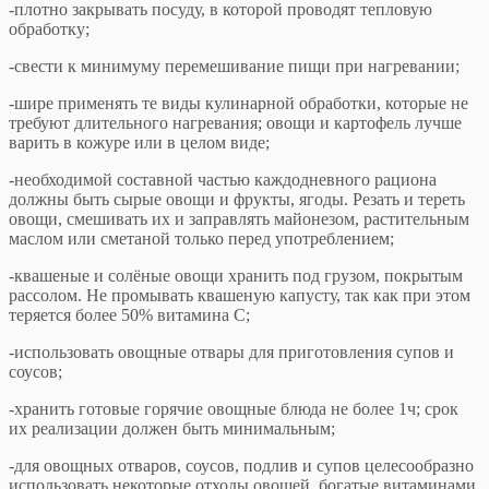
-плотно закрывать посуду, в которой проводят тепловую
обработку;
-свести к минимуму перемешивание пищи при нагревании;
-шире применять те виды кулинарной обработки, которые не
требуют длительного нагревания; овощи и картофель лучше
варить в кожуре или в целом виде;
-необходимой составной частью каждодневного рациона
должны быть сырые овощи и фрукты, ягоды. Резать и тереть
овощи, смешивать их и заправлять майонезом, растительным
маслом или сметаной только перед употреблением;
-квашеные и солёные овощи хранить под грузом, покрытым
рассолом. Не промывать квашеную капусту, так как при этом
теряется более 50% витамина С;
-использовать овощные отвары для приготовления супов и
соусов;
-хранить готовые горячие овощные блюда не более 1ч; срок
их реализации должен быть минимальным;
-для овощных отваров, соусов, подлив и супов целесообразно
использовать некоторые отходы овощей, богатые витаминами,