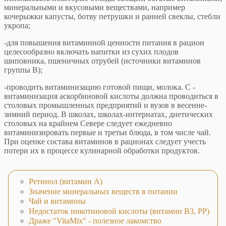
минеральными и вкусовыми веществами, например
кочерыжки капусты, ботву петрушки и ранней свеклы, стебли
укропа;
-для повышения витаминной ценности питания в рацион
целесообразно включать напитки из сухих плодов
шиповника, пшеничных отрубей (источники витаминов
группы В);
-проводить витаминизацию готовой пищи, молока. С -
витаминизация аскорбиновой кислоты должна проводиться в
столовых промышленных предприятий и вузов в весенне-
зимний период. В школах, школах-интернатах, диетических
столовых на крайнем Севере следует ежедневно
витаминизировать первые и третьи блюда, в том числе чай.
При оценке состава витаминов в рационах следует учесть
потери их в процессе кулинарной обработки продуктов.
Ретинол (витамин А)
Значение минеральных веществ в питании
Чай и витамины
Недостаток никотиновой кислоты (витамин В3, РP)
Драже "VitaMix" - полезное лакомство