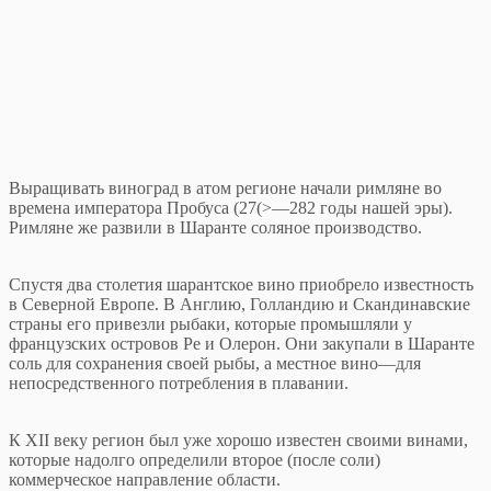
Выращивать виноград в атом регионе начали римляне во
времена императора Пробуса (27(>—282 годы нашей эры).
Римляне же развили в Шаранте соляное производство.
Спустя два столетия шарантское вино приобрело известность
в Северной Европе. В Англию, Голландию и Скандинавские
страны его привезли рыбаки, которые промышляли у
французских островов Ре и Олерон. Они закупали в Шаранте
соль для сохранения своей рыбы, а местное вино—для
непосредственного потребления в плавании.
К XII веку регион был уже хорошо известен своими винами,
которые надолго определили второе (после соли)
коммерческое направление области.