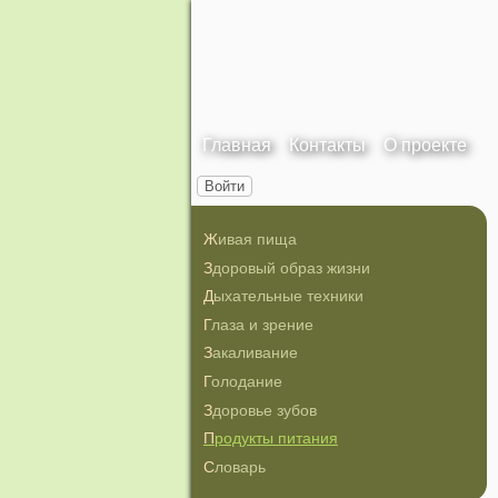
Главная
Контакты
О проекте
Войти
Живая пища
Здоровый образ жизни
Дыхательные техники
Глаза и зрение
Закаливание
Голодание
Здоровье зубов
Продукты питания
Словарь