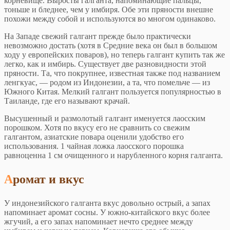
корневище. Выросты галганта, напоминающие пальцы,
тоньше и бледнее, чем у имбиря. Обе эти пряности внешне
похожи между собой и используются во многом одинаково.
На Западе свежий галгант прежде было практически
невозможно достать (хотя в Средние века он был в большом
ходу у европейских поваров), но теперь галгант купить так же
легко, как и имбирь. Существует две разновидности этой
пряности. Та, что покрупнее, известная также под названием
ленгкуас, — родом из Индонезии, а та, что помельче — из
Южного Китая. Мелкий галгант пользуется популярностью в
Таиланде, где его называют крачай.
Высушенный и размолотый галгант именуется лаосским
порошком. Хотя по вкусу его не сравнить со свежим
галгантом, азиатские повара оценили удобство его
использования. 1 чайная ложка лаосского порошка
равноценна 1 см очищенного и нарубленного корня галганта.
Аромат и вкус
У индонезийского галганта вкус довольно острый, а запах
напоминает аромат сосны. У южно-китайского вкус более
жгучий, а его запах напоминает нечто среднее между