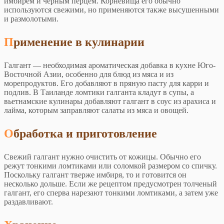
имбирем и черным перцем. Корневища его обычно
используются свежими, но применяются также высушенными
и размолотыми.
Применение в кулинарии
Галгант — необходимая ароматическая добавка в кухне Юго-
Восточной Азии, особенно для блюд из мяса и из
морепродуктов. Его добавляют в пряную пасту для карри и
подлив. В Таиланде ломтики галганта кладут в супы, а
вьетнамские кулинары добавляют галгант в соус из арахиса и
лайма, которым заправляют салаты из мяса и овощей.
Обработка и приготовление
Свежий галгант нужно очистить от кожицы. Обычно его
режут тонкими ломтиками или соломкой размером со спичку.
Поскольку галгант тверже имбиря, то и готовится он
несколько дольше. Если же рецептом предусмотрен толченый
галгант, его сперва нарезают тонкими ломтиками, а затем уже
раздавливают.