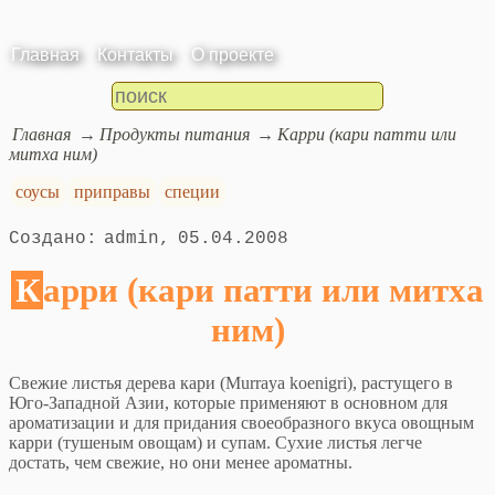
Главная
Контакты
О проекте
Главная
Продукты питания
Карри (кари патти или
митха ним)
соусы
приправы
специи
admin
05.04.2008
Карри (кари патти или митха
ним)
Свежие листья дерева кари (Murraya koenigri), растущего в
Юго-Западной Азии, которые применяют в основном для
ароматизации и для придания своеобразного вкуса овощным
карри (тушеным овощам) и супам. Сухие листья легче
достать, чем свежие, но они менее ароматны.