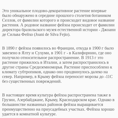
Это уникальное плодово-декоративное растение впервые
было обнаружено в середине прошлого столетия ботаником
Селлов, от фамилии которого и происходит видовое название
растения. А родовое название фейхоа происходит от фамилии
директора бразильского музея естественной истории - Джоани
де Сильва Фейхо (Joani de Silva Fejio).
В 1890 г фейхоа появилось во Франции, откуда в 1900 г было
завезено в Ялту и Сухуми, в 1901 г - в Калифорнию, где оно
получило относительное распространение. В 1913 г это
растение прижилось в Италии, а затем распространилось в
другие страны Средиземноморья. Растение приспособлено к
климату субтропиков, однако оно продвинулось далеко на
север. Например, в Крыму фейхоа переносит морозы до -11С
без существенных повреждений.
В настоящее время культура фейхоа распространена также в
Грузии, Азербайджане, Крыму, Краснодарском крае. Однако в
большинстве названных районов фейхоа выращивается
преимущественно на приусадебных участках. Фейхоа хорошо
удается в комнатной культуре.