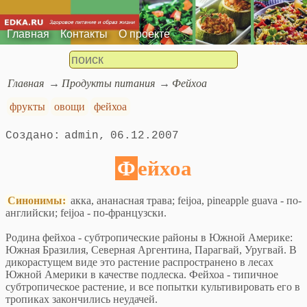
Главная
Контакты
О проекте
Главная
Продукты питания
Фейхоа
фрукты
овощи
фейхоа
admin
06.12.2007
Фейхоа
Синонимы:
акка, ананасная трава; feijoa, pineapple guava - по-
английски; feijoa - по-французски.
Родина фейхоа - субтропические районы в Южной Америке:
Южная Бразилия, Северная Аргентина, Парагвай, Уругвай. В
дикорастущем виде это растение распространено в лесах
Южной Америки в качестве подлеска. Фейхоа - типичное
субтропическое растение, и все попытки культивировать его в
тропиках закончились неудачей.