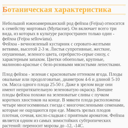
Ботаническая характеристика
Небольшой южноамериканский род фейхоа (Feijoa) относится
к семейству миртовых (Myrtaceae). Он включает всего три
вида, из которых в культуре распространен только один -
фейхоа (Feijoa sellowiana).
Фейхоа - вечнозеленый кустарник с серовато-желтыми
ветвями, высотой 2-3 м. Листья супротивные, жесткие,
опушенные, зеленого цвета, серебристо-серые снизу, с
характерным запахом. Цветки обоеполые, крупные,
малиново-красные с бело-розовыми мясистыми лепестками.
Плод фейхоа - зеленая с красноватым оттенком ягода. Плоды
овальные или продолговатые, диаметром 4-6 и длиной 5-10
см. Масса одного плода 25-50 г. Даже в зрелом виде они
имеют непритязательную зеленоватую окраску. Внешне
плоды фейхоа похожи на зеленоватые сливы с пучком
коротких хвостиков на конце. В мякоти плода расположены
четыре многосемянных гнезда с многочисленными семенами,
которые не ощущаются при еде. Мякоть зрелых плодов
плотная, сочная, кисло-сладкая с приятным ароматом. Фейхоа
является одним из самых зимостойких субтропических
растений: переносит морозы до -12, -14С.