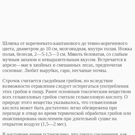
Шляпка от коричневато-каштанового до темно-коричневого
цвета, диаметром до 10 см, мозговидная, внутри полая. Ножка
полая, белесая, 2—5-1,5—3 см. Мякоть беловатая, со слабым
мучным запахом и невыразительным вкусом. Встречается в
апреле—мае в хвойных и смешанных лесах, предпочитая
сосновые. Любит вырубки, гари, песчаные почвы.
Строчок считается съедобным грибом, но вследствие
возможности отравления следует остерегаться употребления
этих грибов в пищу. Ранее основным токсическим веществом
всех гельвелловых грибов считали гельвелловую кислоту. О
природе этого вещества указывалось, что гельвелловая
кислота может быть достаточно легко обезврежена при
переходе в отвар во время термической обработки грибов или
инактивирована окислением при длительной сушке на
открытом воздухе (1,5—2 мес).
В настоящее время установлено, что такого соединения, как