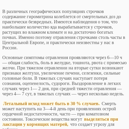
В различных географических популяциях строчков
содержание гиромитрина колеблется от смертельных доз до
практически безвредных. Имеются наблюдения о том, что
наибольшее количество яда вырабатывается у строчков,
растущих во влажном климате и на достаточно богатых
почвах. Именно поэтому отравления строчками столь часты в
Центральной Европе, и практически неизвестны у нас в
России.
Основные симптомы отравления проявляются через 6—10 ч
— общая слабость, боль в желудке, тошнота, рвота с примесью
желчи. При тяжелом отравлении на вторые сутки возникают
признаки желтухи, увеличение печени, селезенки, сильные
головные боли. В тяжелых случаях наступает потеря
сознания, оцепенелость, судороги. Выздоровление в легких
случаях через 1— 2 дня, при средней тяжести отравления —
через 4— 7 сут, в тяжелых случаях — через несколько недель.
Летальный исход может быть в 30 % случаев.
Смерть
может наступить на 3—4-й день при проявлениях острой
сердечной недостаточности, часто — при коматозном
состоянии. Токсические вещества могут
выделяться при
лактации у кормящих матерей,
что создает угрозу для