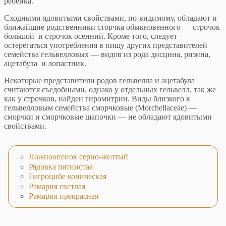
ребенка.
Сходными ядовитыми свойствами, по-видимому, обладают и
ближайшие родственники сторчка обыкновенного — строчок
большой и строчок осенний. Кроме того, следует
остерегаться употребления в пищу других представителей
семейства гельвелловых — видов из рода дисцина, ризина,
ацетабула и лопастник.
Некоторые представители родов гельвелла и ацетабула
считаются съедобными, однако у отдельных гельвелл, так же
как у строчков, найден гиромитрин. Виды близкого к
гельвелловым семейства сморчковые (Morchellaceae) —
сморчки и сморчковые шапочки — не обладают ядовитыми
свойствами.
Ложноопенок серно-желтый
Рядовка пятнистая
Гигроцибе коническая
Рамария светлая
Рамария прекрасная